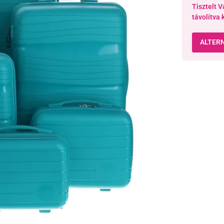
Tisztelt V
távolítva 
ALTER