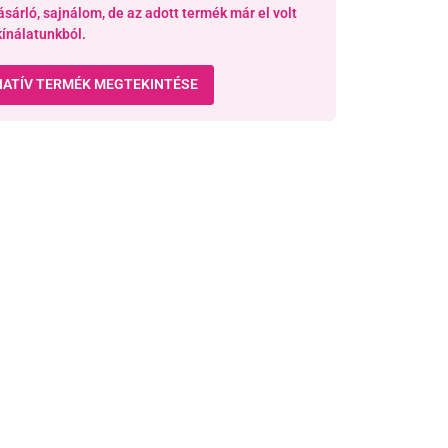
ásárló, sajnálom, de az adott termék már el volt
kínálatunkból.
NATÍV TERMÉK MEGTEKINTÉSE