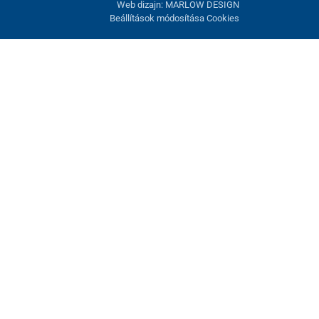
Web dizajn: MARLOW DESIGN
Beállítások módosítása Cookies
atunk fel. Lehetősége van visszautasítani az opcionális cookie-