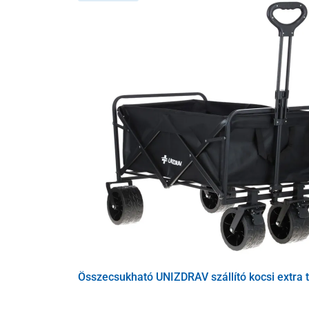
Kerekek, amelyek bármilyen felülette
A négy,
360°-ban forgatható
polipropilén kerék csendes
Összecsukható UNIZDRAV szállító kocsi extra t
Praktikus előnye a „click” rendszer, amely lehetővé tesz
(csak az S/32 l és XL/109 l méretű bőröndöknél), ami