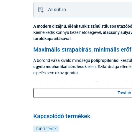
AI súhrn
A
modern dizájnú, élénk türkiz színű stílusos utazób
Kiemelkedik könnyű kezelhetőségével,
alacsony súlyáv
tárolókapacitásával
.
Maximális strapabírás, minimális erőf
A bőrönd váza kiváló minőségű
polipropilénből
készül
egyéb mechanikai sérülések
ellen. Szilárdsága ellené
cipelés sem okoz gondot.
A kényelmes fogást a könnyített,
állítható magasságú
megerősített oldalsó fogantyúk csúszásgátló gumib
Tovább 
Kapcsolódó termékek
TOP TERMÉK