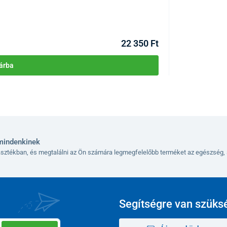
KÓD:
P2195
Raktáron >1csom
Kézbesítés 12.08
22 350 Ft
árba
mindenkinek
lasztékban, és megtalálni az Ön számára legmegfelelőbb terméket az egészség, 
Segítségre van szüks