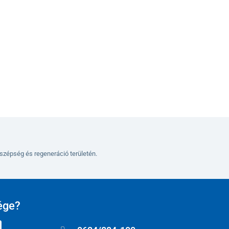
Kosárba
szépség és regeneráció területén.
ége?