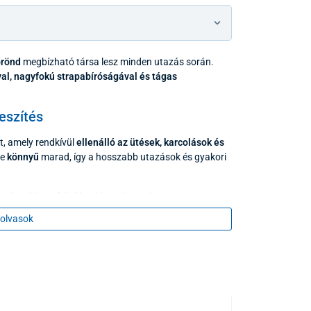
őrönd
megbízható társa lesz minden utazás során.
al, nagyfokú strapabíróságával és tágas
eszítés
t, amely rendkívül
ellenálló az ütések, karcolások és
re
könnyű
marad, így a hosszabb utazások és gyakori
teleszkópos húzókar
biztosítja, valamint a
evonattal
is hozzájárulnak a komfortos használathoz.
olvasok