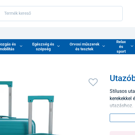
Relax
ozgás és
Egészség és
Orvosi műszerek
és
mobilitás
szépség
és tesztek
sport
Utazób
Stílusos uta
kerekekkel 
utazáshoz.