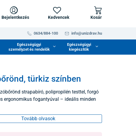
Bejelentkezés
Kedvencek
Kosár
0634/884-100
info@unizdrav.hu
Egészségügyi
Egészségügyi
személyzet és rendelők
kiegészítők
őrönd, türkiz színben
zóbőrönd strapabíró, polipropilén testtel, forgó
és ergonomikus fogantyúval – ideális minden
Tovább olvasok