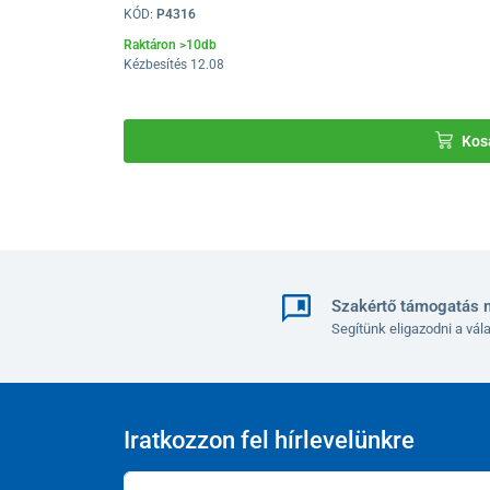
helyen történő szállítás esetén.
KÓD:
P4316
Raktáron >10db
Kézbesítés 12.08
Kos
Szakértő támogatás 
Segítünk eligazodni a vá
Iratkozzon fel hírlevelünkre