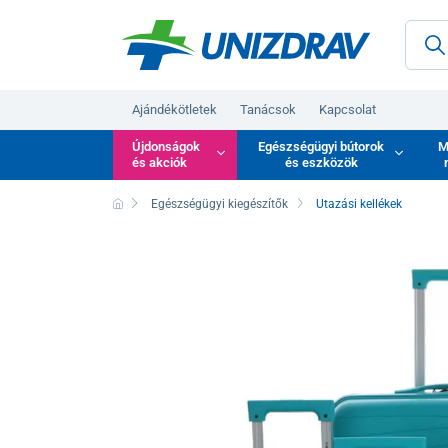
Ajándékötletek
Tanácsok
Kapcsolat
Újdonságok
Egészségügyi bútorok
M
és akciók
és eszközök
Egészségügyi kiegészítők
Utazási kellékek