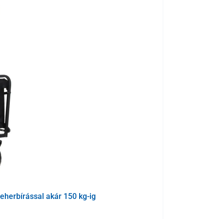
l megbirkóznak
 és sima gördülést biztosít különféle felületeken.
eherbírással akár 150 kg-ig
Antibakteriális 
i a
kerekek egyszerű leszerelését szerszám nélkül
t különösen hasznosnak találhat tárolásnál vagy szűk