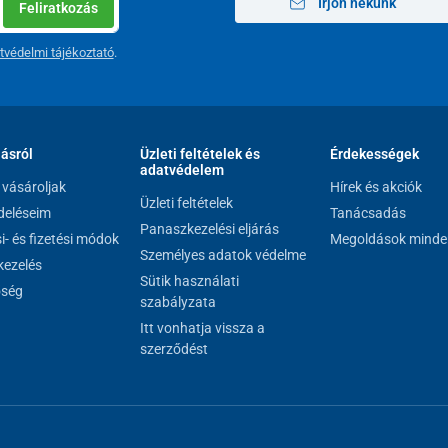
Írjon nekünk
Feliratkozás
ág
tvédelmi tájékoztató
.
 rendszerezés érdekében. Az egyik oldalon
rugalmas
ldalon egy teljes felületű,
cipzáras zárású rekesz
,
rgyak számára.
lásról
Üzleti feltételek és
Érdekességek
zár
gondoskodik, amely megvédi a bőrönd tartalmát
adatvédelem
vásároljak
Hírek és akciók
Üzleti feltételek
eléseim
Tanácsadás
Panaszkezelési eljárás
si- és fizetési módok
Megoldások minde
Személyes adatok védelme
ezelés
Sütik használati
őség
szabályzata
Itt vonhatja vissza a
szerződést