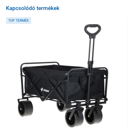
teleszkópos húzókar
biztosítja, valamint a
megerősített oldalsó
fogantyúk csúszásgátló gumibevonattal
is hozzájárulnak a
Kapcsolódó termékek
komfortos használathoz.
TOP TERMÉK
Kerekek, amelyek bármilyen felülettel
megbirkóznak
A négy,
360°-ban forgatható
polipropilén kerék csendes és sima
gördülést biztosít különféle felületeken. Praktikus előnye a „click”