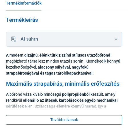
Termékinformációk
Termékleírás
AI súhrn
A
modern dizájnú, élénk türkiz színű stílusos utazóbőrönd
megbízható társa lesz minden utazás során. Kiemelkedik könnyű
kezelhetőségével,
alacsony súlyával, nagyfokú
strapabíróságával és tágas tárolókapacitásával
.
Maximális strapabírás, minimális erőfeszítés
A bőrönd váza kiváló minőségű
polipropilénből
készült, amely
rendkívül
ellenálló az ütések, karcolások és egyéb mechanikai
sérülések
ellen. Szilárdsága ellenére
könnyű
marad, így a
hosszabb utazások és gyakori cipelés sem okoz gondot.
Tovább olvasok
A kényelmes fogást a könnyített,
állítható magasságú