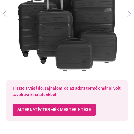
Tisztelt Vásárló, sajnálom, de az adott termék már el volt
távolítva kínálatunkból.
ALTERNATÍV TERMÉK MEGTEKINTÉSE