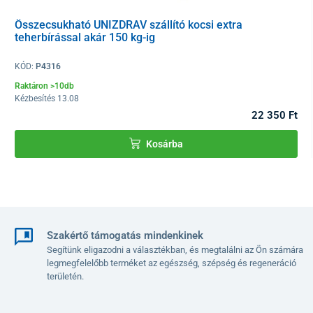
rendszer, amely lehetővé teszi a
kerekek egyszerű leszerelését
Összecsukható UNIZDRAV szállító kocsi extra
szerszám nélkül
(csak az S/32 l és XL/109 l méretű bőröndöknél),
teherbírással akár 150 kg-ig
amit különösen hasznosnak találhat tárolásnál vagy szűk helyen
történő szállítás esetén.
KÓD:
P4316
Raktáron >10db
Kézbesítés 13.08
22 350 Ft
Kosárba
Szakértő támogatás mindenkinek
Segítünk eligazodni a választékban, és megtalálni az Ön számára
legmegfelelőbb terméket az egészség, szépség és regeneráció
területén.
Első a rendszerezettség és a biztonság
A bőrönd belső tere két részre van osztva
a praktikus