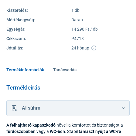
Kiszerelés:
1 db
Mértékegység:
Darab
Egységár:
14 290 Ft / db
Cikkszám:
P4718
Jótállás:
24 hónap
Termékinformációk
Tanácsadás
Termékleírás
AI súhrn
A
felhajtható kapaszkodó
növeli a komfortot és biztonságot a
fürdőszobában
vagy a
WC-ben
. Stabil
támaszt nyújt a WC-re