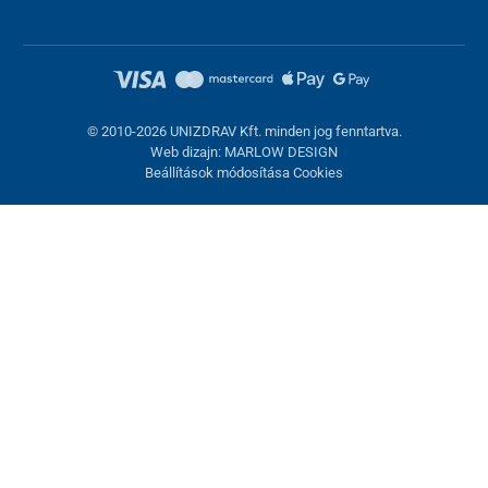
© 2010-2026 UNIZDRAV Kft. minden jog fenntartva.
Web dizajn: MARLOW DESIGN
Beállítások módosítása Cookies
Sütik beállítása
Ezek az oldalak cookie-kat használnak. Egyesek szükségesek az
oldal megfelelő működéséhez, másokat csak az Ön
hozzájárulásával használhatunk fel. Lehetősége van
visszautasítani az opcionális cookie-kat.
Elutasítani.
Feltétlenül szükséges
Teljesítmény