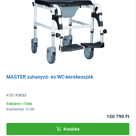
MASTER zuhanyzó- és WC-kerekesszék
Műszaki adatok
Méretek (HoxSzéxMa)
70 × 10 × 20 cm
KÓD:
P3633
Raktáron >10db
Cső átmérője
2,5 cm
Kézbesítés 12.08
150 790 Ft
Teherbírás
80 kg
Kosárba
Súly
2 kg