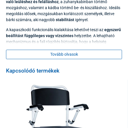
való leüléshez és felálláshoz
, a zuhanykabinban történő
mozgáshoz, valamint a kádba történő be- és kiszálláshoz. Ideális
megoldás idősek, mozgásukban korlátozott személyek, illetve
bárki számára, aki nagyobb
stabilitást
igényel.
A kapaszkodó funkcionális kialakítása lehetővé teszi az
egyszerű
beállítást függőleges vagy vízszintes
helyzetbe. A lehajtható
mechanizmus és a fali rögzítés biztosítja, hogy a helyiség
kihasználható maradjon, és ne legyenek felesleges akadályok.
Tovább olvasok
A kapaszkodó
strapabíró acélból
készült,
teherbírása 80 kg
.
Tisztításához elegendő egy nedves rongy és enyhe tisztító- vagy
fertőtlenítőszer (sav- és acetonmentes) használata.
Kapcsolódó termékek