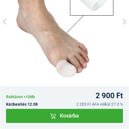
2 900 Ft
Raktáron >10db
Kézbesítés 12.08
2 283 Ft
ÁFA nélkül 27.0 %
Kosárba