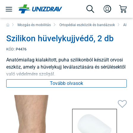
Mozgás és mobilitás
Ortopédiai eszközök és bandázsok
Alsó 
Szilikon hüvelykujjvédő, 2 db
KÓD:
P4476
Anatómiailag kialakított, puha szilikonból készült orvosi
eszköz, amely a hüvelykujj leválasztására és sérülésektől
való védelmére szolgál.
Tovább olvasok