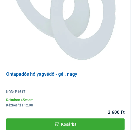
Csomagolás
2 db
Öntapadós hólyagvédő - gél, nagy
KÓD:
P1617
Raktáron >5csom
Kézbesítés 12.08
2 600 Ft
Kosárba