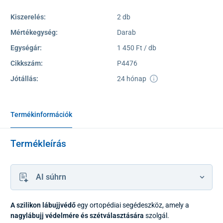
Kiszerelés:
2 db
Mértékegység:
Darab
Egységár:
1 450 Ft / db
Cikkszám:
P4476
Jótállás:
24 hónap
Termékinformációk
Termékleírás
AI súhrn
A szilikon lábujjvédő
egy ortopédiai segédeszköz, amely a
nagylábujj védelmére és szétválasztására
szolgál.