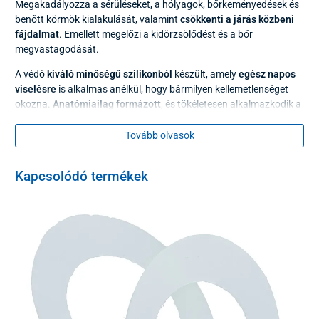
Megakadályozza a sérüléseket, a hólyagok, bőrkeményedések és
benőtt körmök kialakulását, valamint
csökkenti a járás közbeni
fájdalmat
. Emellett megelőzi a kidörzsölődést és a bőr
megvastagodását.
A védő
kiváló minőségű szilikonból
készült, amely
egész napos
viselésre
is alkalmas anélkül, hogy bármilyen kellemetlenséget
okozna.
Anatómiailag formázott
, és tökéletesen alkalmazkodik a
jobb és bal láb nagylábujjának alakjához és méretéhez, így járás
közben egyáltalán nem zavaró.
Tovább olvasok
Az alkalmazott szilikon
könnyen karbantartható
– a korrektor
langyos vízzel mosható és szárítható.
Kapcsolódó termékek
Méret
univerzális jobb és bal lábra
Anyag
tiszta szilikon