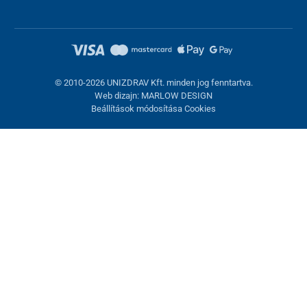
© 2010-2026 UNIZDRAV Kft. minden jog fenntartva.
Web dizajn: MARLOW DESIGN
Beállítások módosítása Cookies
Sütik beállítása
Ezek az oldalak cookie-kat használnak. Egyesek szükségesek az
oldal megfelelő működéséhez, másokat csak az Ön
hozzájárulásával használhatunk fel. Lehetősége van
visszautasítani az opcionális cookie-kat.
Elutasítani.
Feltétlenül szükséges
Teljesítmény