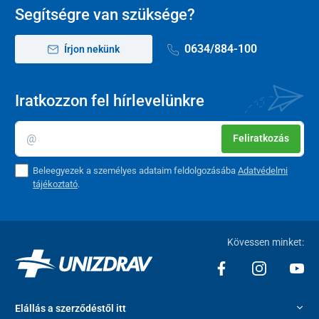
cm
cm
Segítségre van szüksége?
XL
47
123
72,5 cm
22 cm
cm
cm
0634/884-100
Írjon nekünk
XXL
49
129
72,5 cm
22,9 cm
cm
cm
Iratkozzon fel hírlevelünkre
3XL
51
135
72,5 cm
23,8 cm
cm
cm
Feliratkozás
4XL
53
141
72,5 cm
24,7 cm
Beleegyezek a személyes adataim feldolgozásába
Adatvédelmi
cm
cm
tájékoztató
.
Kövessen minket:
Elállás a szerződéstől itt