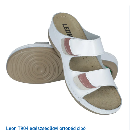
A blúzon
2 praktikus zseb
található kisebb orvosi eszközök
tárolására, amelyeknek mindig kéznél kell lenniük. Az egyik
csípőmagasságban, a másik a mellkason található.
A pamut és poliészter kombinációjából készült ruha optimálisan
megválasztott összetétele
kellemes és kényelmes tapintású
.
Mosógépben akár 40 °C-on mosható és
egyszerűen vasalható
.
Az Unidress Comfort orvosi blúz kombinálható az azonos nevű
kollekció nadrágjával, így
stílusos, professzionális orvosi
egyenruhát
állíthat össze.
Leon T904 egészségügyi ortopéd cipő