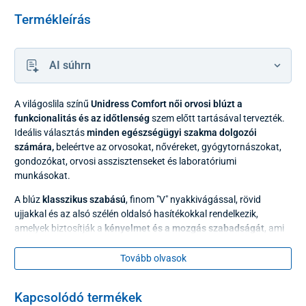
Termékleírás
AI súhrn
A világoslila színű
Unidress Comfort női orvosi blúzt a
funkcionalitás és az időtlenség
szem előtt tartásával tervezték.
Ideális választás
minden egészségügyi szakma dolgozói
számára,
beleértve az orvosokat, nővéreket, gyógytornászokat,
gondozókat, orvosi asszisztenseket és laboratóriumi
munkásokat.
A blúz
klasszikus szabású
, finom "V" nyakkivágással, rövid
ujjakkal és az alsó szélén oldalsó hasítékokkal rendelkezik,
amelyek biztosítják a
kényelmet és a mozgás szabadságát
, ami
ebben a dinamikus munkakörnyezetben elengedhetetlen.
Tovább olvasok
Kapcsolódó termékek