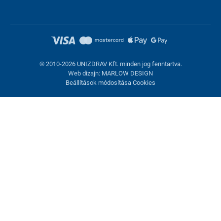
© 2010-2026 UNIZDRAV Kft. minden jog fenntartva.
Web dizajn: MARLOW DESIGN
Beállítások módosítása Cookies
Sütik beállítása
Ezek az oldalak cookie-kat használnak. Egyesek szükségesek az
oldal megfelelő működéséhez, másokat csak az Ön
hozzájárulásával használhatunk fel. Lehetősége van
visszautasítani az opcionális cookie-kat.
Elutasítani.
Feltétlenül szükséges
Teljesítmény