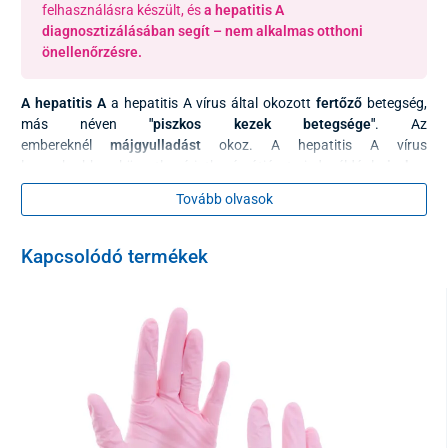
felhasználásra készült, és
a hepatitis A
diagnosztizálásában segít – nem alkalmas otthoni
önellenőrzésre.
A hepatitis A
a hepatitis A vírus által okozott
fertőző
betegség,
más néven
"piszkos kezek betegsége"
. Az
embereknél
májgyulladást
okoz. A hepatitis A vírus
leggyakrabban közvetlen érintkezés útján terjed, például
piszkos
kéz
, általában
a személyes higiénia elégtelensége
(különösen
Tovább olvasok
az elégtelen kézmosás vécéhasználat után és étkezés előtt),
szoros érintkezés, különösen családokban és gyermekgondozási
intézményekben, vagy közvetve
szennyezett vízen
és
Kapcsolódó termékek
élelmiszeren
keresztül .
A betegség influenzaszerű
tünetekkel
és
gyomor-bélrendszeri
tünetekkel
kezdődik, amelyek
hasi fájdalommal, ízületi
fájdalommal, általános rossz közérzettel, lázzal és sötét
vizelettel járnak.
A legtöbb betegnél
a sárgaság néhány nappal
később jelentkezik – icterus
.