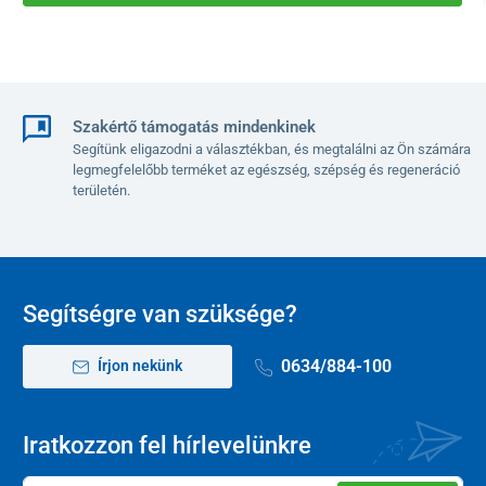
Centrifuga
Időzítő (ujjvérminták vételéhez)
Heparinizált kapilláris csövek és adagológolyó
Szakértő támogatás mindenkinek
A csomagolás dizájnja az aktuális készlettől függően eltérhet. A
Segítünk eligazodni a választékban, és megtalálni az Ön számára
termék összetétele és minősége azonban változatlan marad.
legmegfelelőbb terméket az egészség, szépség és regeneráció
területén.
Segítségre van szüksége?
0634/884-100
Írjon nekünk
Iratkozzon fel hírlevelünkre