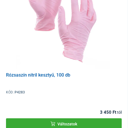
Az eredmény 15 perc múlva olvasható le.
Kérjük, használat előtt figyelmesen olvassa el a használati
utasítást, hogy elkerülje az érvénytelen eredményeket. Csak
professzionális in vitro
diagnosztikai használatra. A
termék
képzett személyzet általi laboratóriumi
használatra
készült.
Csomag tartalma:
Teszt kazetták
Pipetták
Oldat
Rózsaszín nitril kesztyű, 100 db
Betegtájékoztató
Lándzsák(Lancetták)
KÓD:
P4283
Alkoholos törlőkendők
Anyagok, ill. eszközök, amelyek nem képezik a csomag részét,
3 450 Ft
tól
viszont szükségesek:
Változatok
Mintagyűjtő edények