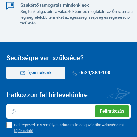
Szakértő támogatás mindenkinek
Segítünk eligazodni a választékban, és megtalálni az Ön számára
legmegfelelőbb terméket az egészség, szépség és regeneráció
területén.
Segítségre van szüksége?
0634/884-100
Írjon nekünk
Iratkozzon fel hírlevelünkre
Feliratkozás
Beleegyezek a személyes adataim feldolgozásába
Adatvédelmi
tájékoztató
.