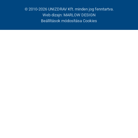
© 2010-2026 UNIZDRAV Kft. minden jog fenntartva.
Web dizajn: MARLOW DESIGN
Beállítások módosítása Cookies
Sütik beállítása
Ezek az oldalak cookie-kat használnak. Egyesek szükségesek az
oldal megfelelő működéséhez, másokat csak az Ön
hozzájárulásával használhatunk fel. Lehetősége van
visszautasítani az opcionális cookie-kat.
Elutasítani.
Feltétlenül szükséges
Teljesítmény
Marketing sütik