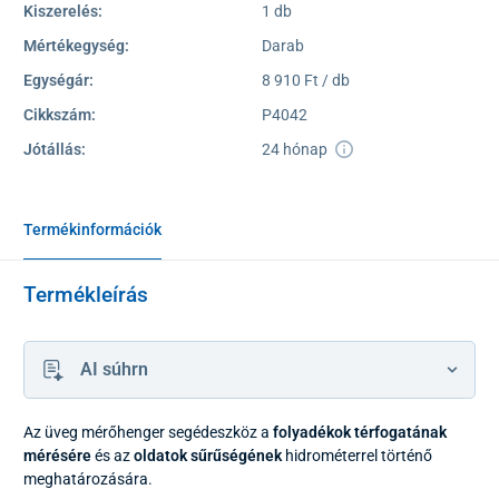
Kiszerelés:
1 db
Mértékegység:
Darab
Egységár:
8 910 Ft / db
Cikkszám:
P4042
Jótállás:
24 hónap
Termékinformációk
Termékleírás
AI súhrn
Az üveg mérőhenger segédeszköz a
folyadékok térfogatának
mérésére
és az
oldatok sűrűségének
hidrométerrel történő
meghatározására.