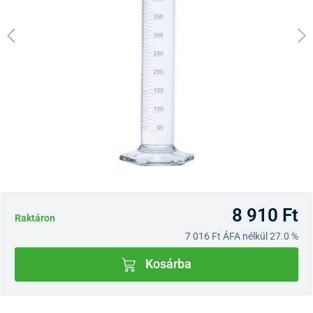
8 910 Ft
Raktáron
7 016 Ft
ÁFA nélkül 27.0 %
Kosárba