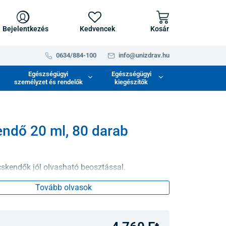
Bejelentkezés
Kedvencek
Kosár
0634/884-100
info@unizdrav.hu
Egészségügyi
Egészségügyi
személyzet és rendelők
kiegészítők
ndő 20 ml, 80 darab
cskendők jól olvasható beosztással.
Tovább olvasok