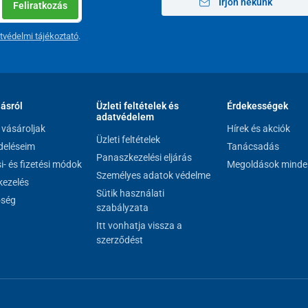
Írjon nekünk
Feliratkozás
tvédelmi tájékoztató
.
lásról
Üzleti feltételek és
Érdekességek
adatvédelem
vásároljak
Hírek és akciók
Üzleti feltételek
eléseim
Tanácsadás
Panaszkezelési eljárás
si- és fizetési módok
Megoldások minde
Személyes adatok védelme
ezelés
Sütik használati
őség
szabályzata
Itt vonhatja vissza a
szerződést