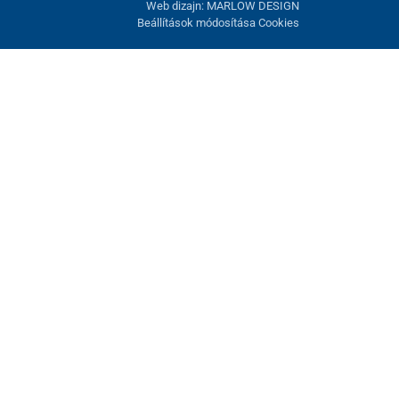
Web dizajn: MARLOW DESIGN
Beállítások módosítása Cookies
atunk fel. Lehetősége van visszautasítani az opcionális cookie-