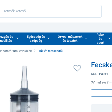
Relax
ozgás és
Egészség és
Orvosi műszerek
és
mobilitás
szépség
és tesztek
sport
 laboratóriumi eszközök
Tűk és fecskendők
Fecske
KÓD:
P3941
20 ml-es fe