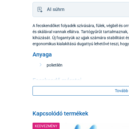
AI súhrn
A fecskendőket folyadék szívására, fülek, végbél és or
és skálával vannak ellátva. Tartógyűrűt tartalmaznak
kihúzását. Új fogantyúk az ujjak számára stabilitást 
ergonomikus kialakítású dugattyú lehetővé teszi, hogy
Anyaga
polietilén
Fecskendő méretei
Tovább 
20 ml - 80 db-os csomagolás
Kapcsolódó termékek
Színváltozat az aktuális raktárállapot alapján.
KEDVEZMÉNY