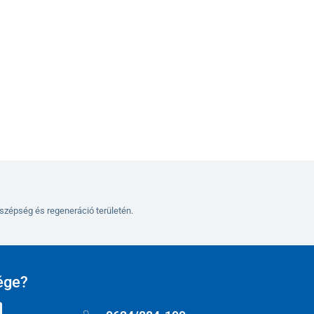
Kosárba
szépség és regeneráció területén.
ége?