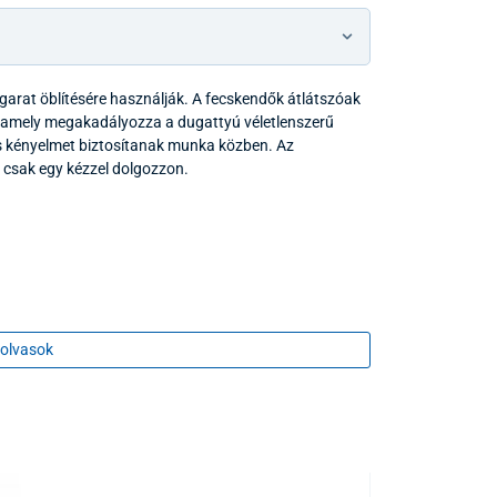
rgarat öblítésére használják. A fecskendők átlátszóak
, amely megakadályozza a dugattyú véletlenszerű
és kényelmet biztosítanak munka közben. Az
 csak egy kézzel dolgozzon.
olvasok