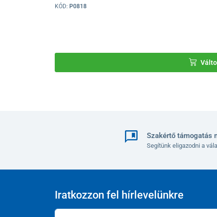
KÓD:
P0818
Válto
Szakértő támogatás 
Segítünk eligazodni a vá
Iratkozzon fel hírlevelünkre