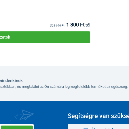
KÓD:
P3285
Raktáron >10csom
Kézbesítés 12.08
1 800 Ft
tól
2 690 Ft
zatok
mindenkinek
lasztékban, és megtalálni az Ön számára legmegfelelőbb terméket az egészség, 
Segítségre van szüks