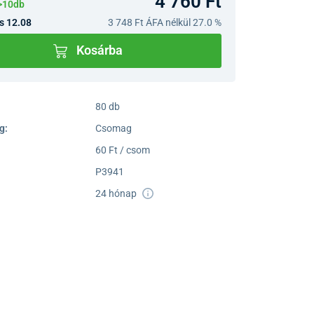
4 760 Ft
>10db
s 12.08
3 748 Ft
ÁFA nélkül 27.0 %
Kosárba
80 db
g:
Csomag
60 Ft / csom
P3941
24 hónap