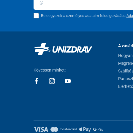
Beleegyezek a személyes adataim feldolgozásába
Ada
A vásár
Hogyan 
Megrend
Kövessen minket:
Szállítá
Panaszk
Elérhet