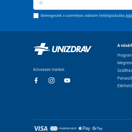
Beleegyezek a személyes adataim feldolgozásába
Ada
A vásár
Hogyan 
Megrend
Kövessen minket:
Szállítá
Panaszk
Elérhet