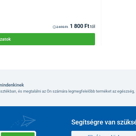
KÓD:
P0778
Raktáron >10db
Kézbesítés 12.08
1 800 Ft
tól
2 690 Ft
zatok
mindenkinek
lasztékban, és megtalálni az Ön számára legmegfelelőbb terméket az egészség, 
Segítségre van szüks