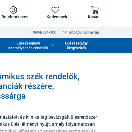
Bejelentkezés
Kedvencek
Kosár
0634/884-100
info@unizdrav.hu
Egészségügyi
Egészségügyi
személyzet és rendelők
kiegészítők
mikus szék rendelők,
nciák részére,
cssárga
aztatott és klinikailag bevizsgált ülésrendszer
ikus ülési élményt nyújt, amely folyamatosan
tizmokat, elősegíti az egészséges testtartást és