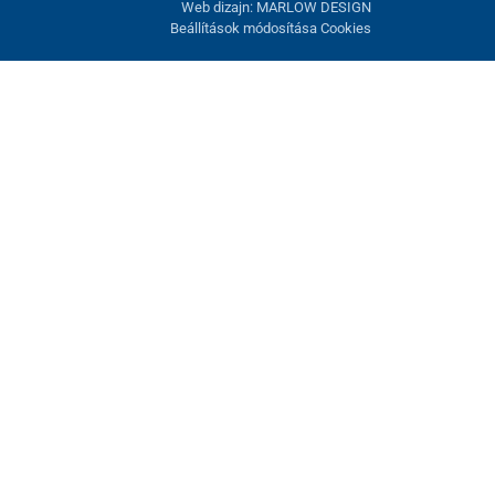
Web dizajn: MARLOW DESIGN
Beállítások módosítása Cookies
atunk fel. Lehetősége van visszautasítani az opcionális cookie-