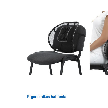
A szék ülési rendszere biztosítja a Move élményét: a 
hátizmokat
, elősegíti az egészséges testtartást és m
a Stop szempont fontosságát. Ennek köszönhetően, más 
izmait. Ha hosszú ideig ülnie kell, vagy ha az egészség
mozgatását. Az ülés mozgásának megállítása naponta
hatását.
Az ergonómikus szék különösen alkalmas orvosok é
Nem megfelelő ergonómikus szék
Ergonomikus háttámla