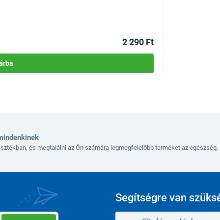
KÓD:
P1801
2 290 Ft
árba
mindenkinek
lasztékban, és megtalálni az Ön számára legmegfelelőbb terméket az egészség, 
íva celá hmotnosť vášho tela na chrbtici, čo
môže
Segítségre van szüks
 sedenie môže časom spôsobiť preťaženie chrbtice,
blivosti.