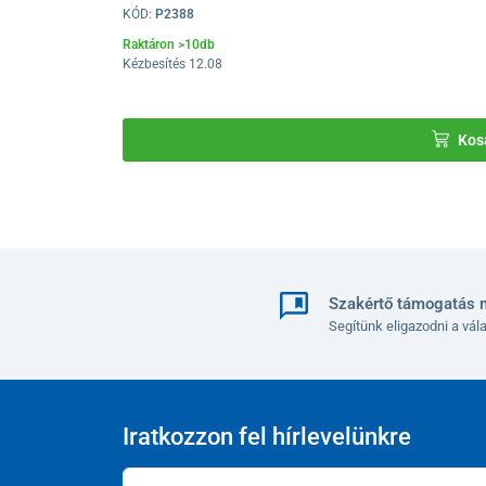
KÓD:
P2388
Raktáron >10db
Kézbesítés 12.08
Kos
Szakértő támogatás 
Segítünk eligazodni a vá
Pri kancelárskych stoličkách s pevným sedadlom
spoč
Iratkozzon fel hírlevelünkre
viesť k bolestiam v krížovej oblasti
. Takéto nesprávne
bolesti ramenných a šijových svalov a zníženie ich pohy