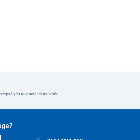
Változatok
szépség és regeneráció területén.
ége?