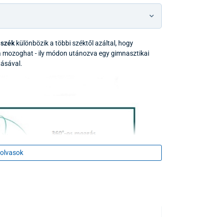
 szék
különbözik a többi széktől azáltal, hogy
ba mozoghat - ily módon utánozva egy gimnasztikai
tásával.
olvasok