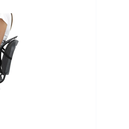
dinamikus ülésektől, amely folyamatosan
erősíti a
egakadályozza a hátsérüléseket, ugyanakkor fenntartja
székekkel ellentétben, nem kell túlterhelnie az
e megköveteli, bármikor megállíthatja az ülés
 többször (20 percig) még növeli a
dinamikus ülés
s ülő munkát végző személyek számára.
Női mellény 01