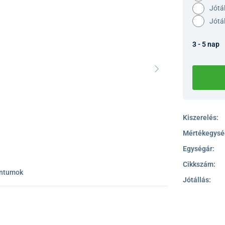
Jótá
Jótá
3 - 5 nap
Kiszerelés:
Mértékegysé
Egységár:
Cikkszám:
ntumok
Jótállás: