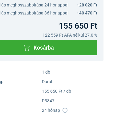
llás meghosszabbítása 24 hónappal
+28 020 Ft
llás meghosszabbítása 36 hónappal
+40 470 Ft
155 650 Ft
122 559 Ft
ÁFA nélkül 27.0 %
Kosárba
1 db
g:
Darab
155 650 Ft / db
P3847
24 hónap