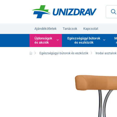
Ajándékötletek
Tanácsok
Kapcsolat
Újdonságok
Egészségügyi bútorok
M
és akciók
és eszközök
Egészségügyi bútorok és eszközök
Irodai asztalok