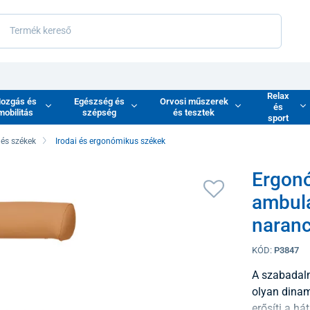
Relax
ozgás és
Egészség és
Orvosi műszerek
és
mobilitás
szépség
és tesztek
sport
 és székek
Irodai és ergonómikus székek
Ergonó
ambula
naran
KÓD:
P3847
A szabadalm
olyan dinam
erősíti a há