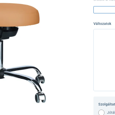
megakadályo
Változatok
Szolgálta
Jótá