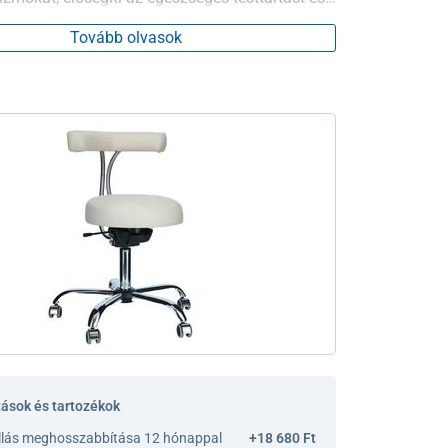
zza a gerinc-sérüléseket.
Tovább olvasok
tások és tartozékok
llás meghosszabbítása 12 hónappal
+18 680 Ft