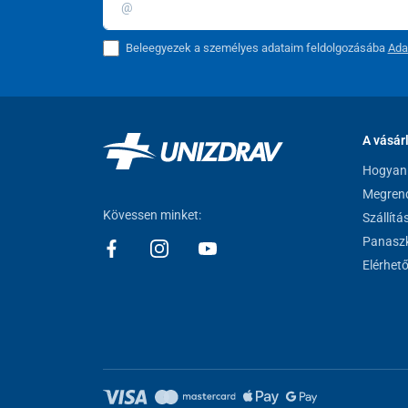
A rögzített ülésű irodai székeknél a test teljes súlya a 
derék területén. Az ilyen helytelen ülés idővel a gerinc t
Beleegyezek a személyes adataim feldolgozásába
Ada
csökkent mozgékonyságot okozhatja.
Medical ergonómikus szék
A vásár
Hogyan 
Megrend
Kövessen minket:
Szállítá
Panaszk
Elérhet