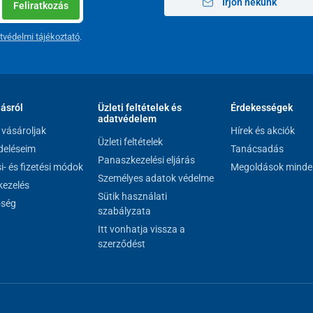
Írjon nekünk
Feliratkozás
gerincre toĺ´dik, ami fájdalmat okozhat a
últerhelését, a váll és a nyak izmait, valamint a
tvédelmi tájékoztató
.
lásról
Üzleti feltételek és
Érdekességek
adatvédelem
vásároljak
Hírek és akciók
Üzleti feltételek
eléseim
Tanácsadás
Panaszkezelési eljárás
si- és fizetési módok
Megoldások minde
Személyes adatok védelme
ezelés
Sütik használati
őség
szabályzata
Itt vonhatja vissza a
szerződést