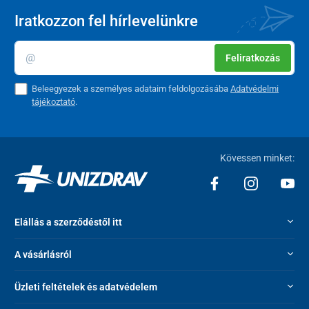
Iratkozzon fel hírlevelünkre
Feliratkozás
Beleegyezek a személyes adataim feldolgozásába
Adatvédelmi
tájékoztató
.
Kövessen minket:
A fotel
szerkezete stabil, fémből
készült. A fotel háttámlával
szerelt része külön van csomagolva. A teljes összeszereléshez
nem szükséges szerszám
– a háttámla egyszerűen ráilleszthető
a vázra.
Elállás a szerződéstől itt
Figyelem
: A termékről készült fotók stúdiófényviszonyok mellett
készültek, ezért a valós színek enyhén eltérhetnek a nap, az esti
A vásárlásról
fény vagy különböző mesterséges világítás különböző
színhőmérséklete miatt.
Üzleti feltételek és adatvédelem
Fontos biztonsági információ: A termék
nem alkalmas