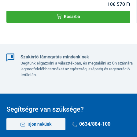
106 570 Ft
Kosárba
Szakértő támogatás mindenkinek
A relaxációs, állítható fotel tervezésénél az tárolóhelyek is fontos
Segítünk eligazodni a választékban, és megtalálni az Ön számára
szempontként szerepeltek. Mindkét karfán találhatók
műanyag
legmegfelelőbb terméket az egészség, szépség és regeneráció
pohártartók
, alatta pedig további
4 zseb
a távirányítók és egyéb
területén.
apróságok elhelyezésére.
Segítségre van szüksége?
0634/884-100
Írjon nekünk