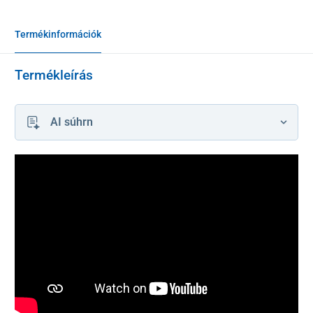
Termékinformációk
Termékleírás
AI súhrn