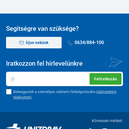
Bemeneti teljesítmény
150 VA
Gyűjtőtartály
térfogata
1000 ml
Segítségre van szüksége?
Maximális
32 l/perc ± 2 l/
szivattyúzási
sebesség
0634/884-100
Írjon nekünk
Vákuum határ
≥ 0,08 MPa (760 Hgmm)
Iratkozzon fel hírlevelünkre
Szabályozott vákuum
0,02 MPa～vákuumhatár
tartomány
Feliratkozás
Tápegység
: AC 220 V; AC 230 V; AC 240
50 HZ; 60 Hz
Beleegyezek a személyes adataim feldolgozásába
Adatvédelmi
tájékoztató
.
Művelet
30 perc. 30 perc. szünet
Üzemeltetési feltételek
Kövessen minket: