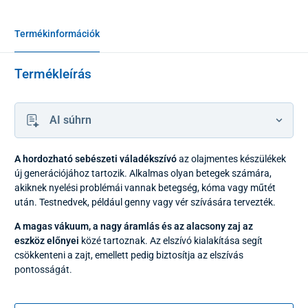
Termékinformációk
Termékleírás
AI súhrn
A hordozható sebészeti váladékszívó
az olajmentes készülékek
új generációjához tartozik. Alkalmas olyan betegek számára,
akiknek nyelési problémái vannak betegség, kóma vagy műtét
után. Testnedvek, például genny vagy vér szívására tervezték.
A magas vákuum, a nagy áramlás és az alacsony zaj az
eszköz előnyei
közé tartoznak. Az elszívó kialakítása segít
csökkenteni a zajt, emellett pedig biztosítja az elszívás
pontosságát.
Az elszívó túlfolyásgátló rendszerrel van felszerelve, amely
megakadályozza, hogy genny és nyálka kerüljön a készülékbe.