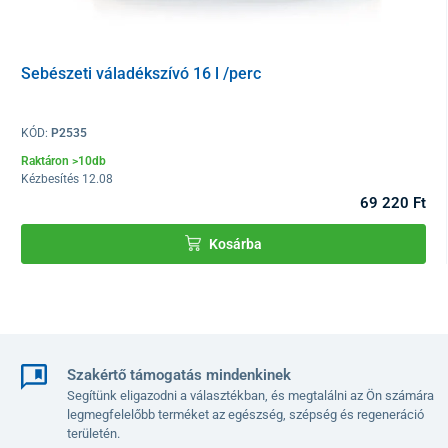
2x légszűrő
1x használati utasítás
Sebészeti váladékszívó 16 l /perc
Tisztítás
Tisztítsa meg a váladékszívó műanyag részét latex kesztyűben
KÓD:
P2535
egy puha, száraz ruhával denaturált szesszel vagy hipoklorit
Raktáron >10db
oldattal. Ne használjon súrolószert.
Kézbesítés 12.08
69 220 Ft
A tartály tisztításához triklór-izocianursavval történő fertőtlenítés
javasolt.
Kosárba
technikai paraméterek
Szélesség
12,3 cm
Hossz
31,4 cm
Szakértő támogatás mindenkinek
Magasság
23,3 cm
Segítünk eligazodni a választékban, és megtalálni az Ön számára
legmegfelelőbb terméket az egészség, szépség és regeneráció
Súly
3,9 kg
területén.