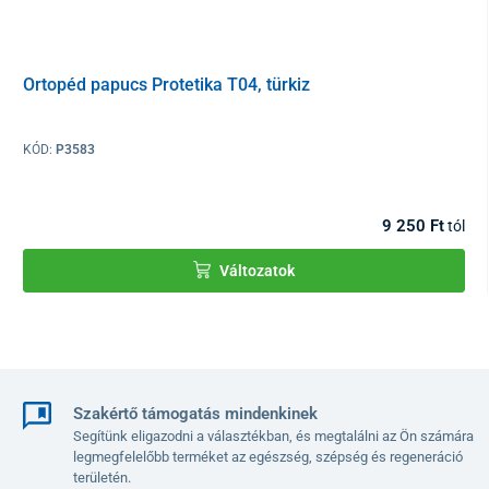
Felhívjuk a figyelmet, hogy a mérettáblázat nem a talpbetét
hosszát, hanem a talp hosszát adja meg
. A lábnak szánt hely
csak a préselt rész belsejében található, és nem nyúlik túl a
Ortopéd papucs Protetika T04, türkiz
kiemelkedő szélén – így az egészségügyi elemek (sarokágy,
lábboltozat-támasz és lábujj-elválasztók) a megfelelő helyen
fejthetik ki hatásukat.
KÓD:
P3583
Kérjük, válasszon olyan méretet, amely legalább 1 cm-vel
nagyobb, mint az Ön talphossza.
9 250 Ft
tól
Talphossz
23
23.5
24
25
26
cm-ben
Változatok
Méretszám
35
36
37
38
39
Szakértő támogatás mindenkinek
Segítünk eligazodni a választékban, és megtalálni az Ön számára
legmegfelelőbb terméket az egészség, szépség és regeneráció
területén.