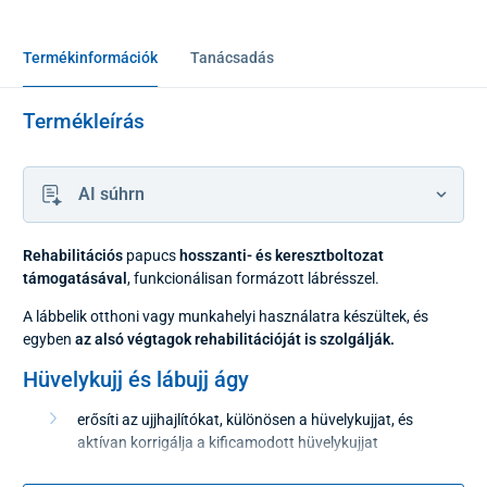
Termékinformációk
Tanácsadás
Termékleírás
AI súhrn
Rehabilitációs
papucs
hosszanti- és keresztboltozat
támogatásával
, funkcionálisan formázott lábrésszel.
A lábbelik otthoni vagy munkahelyi használatra készültek, és
egyben
az alsó végtagok rehabilitációját is szolgálják.
Hüvelykujj és lábujj ágy
erősíti az ujjhajlítókat, különösen a hüvelykujjat, és
aktívan korrigálja a kificamodott hüvelykujjat