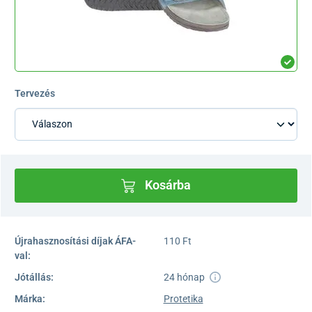
Tervezés
Kosárba
Újrahasznosítási díjak ÁFA-
110 Ft
val:
Jótállás:
24 hónap
Márka:
Protetika