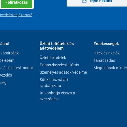
Írjon nekünk
Feliratkozás
tvédelmi tájékoztató
.
lásról
Üzleti feltételek és
Érdekességek
adatvédelem
vásároljak
Hírek és akciók
Üzleti feltételek
eléseim
Tanácsadás
Panaszkezelési eljárás
si- és fizetési módok
Megoldások minde
Személyes adatok védelme
ezelés
Sütik használati
őség
szabályzata
Itt vonhatja vissza a
szerződést