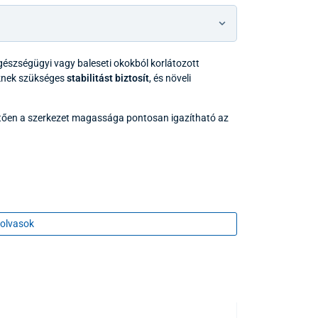
gészségügyi vagy baleseti okokból korlátozott
eknek szükséges
stabilitást biztosít
, és növeli
ően a szerkezet magassága pontosan igazítható az
olvasok
AJÁNDÉK ÖTLETE