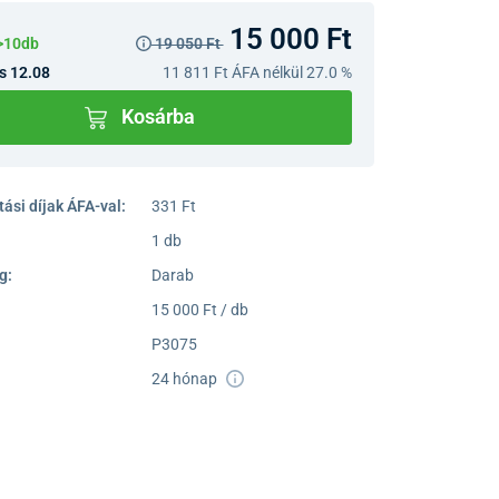
15 000 Ft
>10db
19 050 Ft
s 12.08
11 811 Ft
ÁFA nélkül 27.0 %
Kosárba
ási díjak ÁFA-val:
331 Ft
1 db
g:
Darab
15 000 Ft / db
P3075
24 hónap