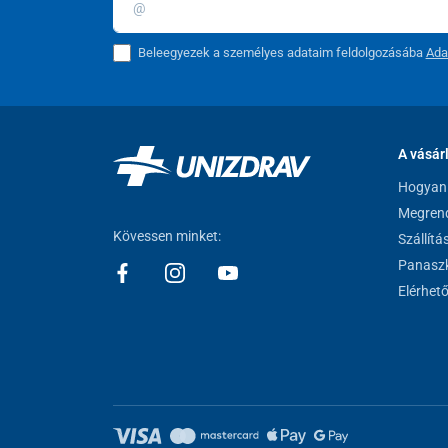
Beleegyezek a személyes adataim feldolgozásába
Ada
A vásár
Hogyan 
Megrend
Kövessen minket:
Szállítá
Panaszk
Elérhet