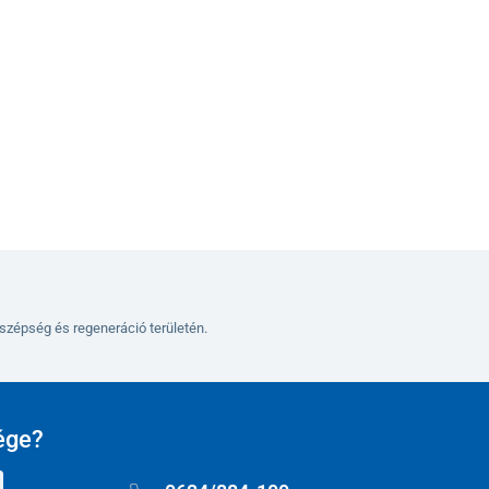
Kosárba
szépség és regeneráció területén.
ége?