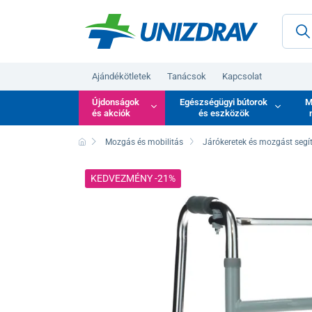
Ajándékötletek
Tanácsok
Kapcsolat
Újdonságok
Egészségügyi bútorok
M
és akciók
és eszközök
Mozgás és mobilitás
Járókeretek és mozgást segí
KEDVEZMÉNY -21%