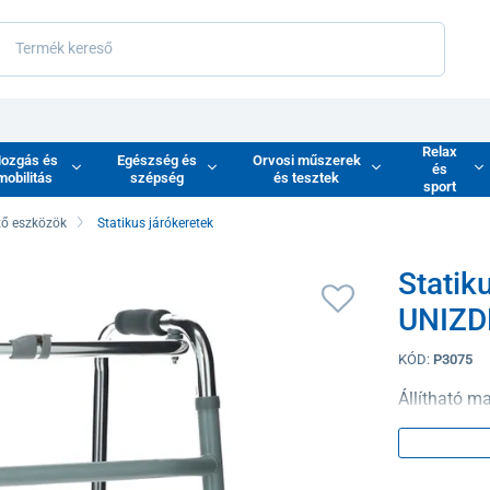
Relax
ozgás és
Egészség és
Orvosi műszerek
és
mobilitás
szépség
és tesztek
sport
tő eszközök
Statikus járókeretek
Statik
UNIZD
KÓD:
P3075
Állítható m