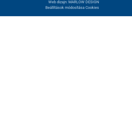
Web dizajn: MARLOW DESIGN
Beállítások módosítása Cookies
atunk fel. Lehetősége van visszautasítani az opcionális cookie-