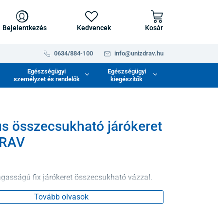
Bejelentkezés
Kedvencek
Kosár
0634/884-100
info@unizdrav.hu
Egészségügyi
Egészségügyi
személyzet és rendelők
kiegészítők
us összecsukható járókeret
RAV
agasságú fix járókeret összecsukható vázzal.
Tovább olvasok