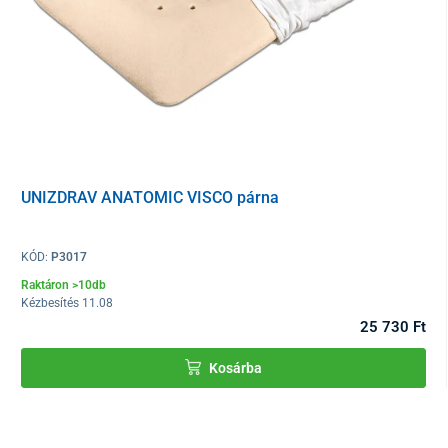
A matrac összetétele:
UNIZDRAV ANATOMIC VISCO párna
MICROPOCKET 1200 darab / m2
Magas rugalmasságú hab 50kg / m2 ,
KÓD:
P3017
Latex 65kg/m3
Kókusz réteg 4000gr /m2
Raktáron >10db
Kézbesítés 11.08
25 730 Ft
Matrachuzat - 3D Carbon
Kosárba
Tapintásra nagyon kellemes huzat, mely alkalmas érzékeny bőrre
is. Szénszálakat tartalmaz, mely növeli az antibakteriális és
atkazáró hatást.