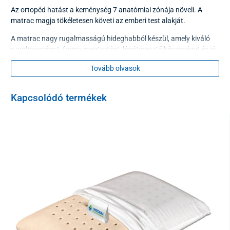
Az ortopéd hatást a keménység 7 anatómiai zónája növeli. A
matrac magja tökéletesen követi az emberi test alakját.
A matrac nagy rugalmasságú hideghabból készül, amely kiváló
rugalmasságot, forma megtartást, légáteresztő képességet és jó
nedvesség elvezetést biztosít.
Tovább olvasok
A latex réteg kitűnő ergonómiai és elasztikus tulajdonságokkal
rendelkezik. A mikroszálakkal összekapcsolt nyitott cellák
milliárdjaiból áll.
Kapcsolódó termékek
A matrac kókuszrétege 100% -ban természetes kókuszpálma
szálakból készül, amelyek latex keverékkel kapcsolódnak és kiváló
ortopédiai tulajdonságokkal rendelkezik. Ez a réteg a matrac
megerősítésére szolgál, és növeli a matrac teherbírását,
tartósságát és merevségét.