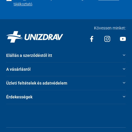
tájékoztató
.
A fényképek illusztrációk. A töltet színvilága a beszállító aktuális
anyagellátásától függően eltérhet. A töltet tulajdonságai és
minősége változatlan marad.
Kövessen minket:
Műszaki adatok
Matrac magassága
26 cm
Elállás a szerződéstől itt
Terhelhetőség
140 kg-ig
A vásárlásról
Kivitelezés
cipzár (takart cipzár)
Üzleti feltételek és adatvédelem
Ajánlott rost
szilárd
Érdekességek
Zónák száma
7
Keménység
közepesen kemény 4 /
közepes 3