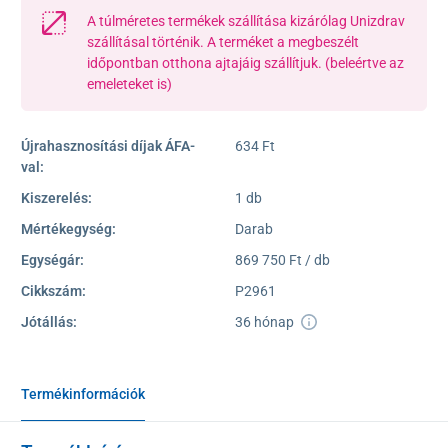
A túlméretes termékek szállítása kizárólag Unizdrav
szállításal történik. A terméket a megbeszélt
időpontban otthona ajtajáig szállítjuk. (beleértve az
emeleteket is)
Újrahasznosítási díjak ÁFA-
634 Ft
val:
Kiszerelés:
1 db
Mértékegység:
Darab
Egységár:
869 750 Ft / db
Cikkszám:
P2961
Jótállás:
36 hónap
Termékinformációk