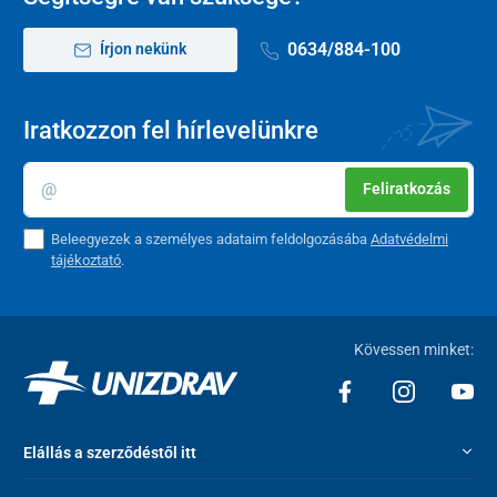
0634/884-100
Írjon nekünk
Iratkozzon fel hírlevelünkre
Feliratkozás
Beleegyezek a személyes adataim feldolgozásába
Adatvédelmi
tájékoztató
.
Kövessen minket:
Az elektromos kerekesszék az Orvostechnikai eszközök
93/42/CEE irányelvének megfelelően tanúsított, és megfelel az
Elállás a szerződéstől itt
összes előírt európai szabványnak.