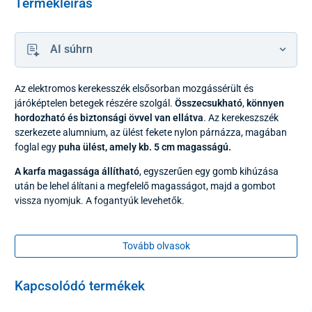
Termékleírás
AI súhrn
Az elektromos kerekesszék elsősorban mozgássérült és
járóképtelen betegek részére szolgál.
Összecsukható
,
könnyen
hordozható és biztonsági övvel van ellátva
. Az kerekeszszék
szerkezete alumnium, az ülést fekete nylon párnázza, magában
foglal egy
puha ülést, amely kb. 5 cm magasságú.
A karfa magassága állítható
, egyszerűen egy gomb kihúzása
után be lehel álítani a megfelelő magasságot, majd a gombot
vissza nyomjuk. A fogantyúk levehetők.
A lábtámaszokat fel lehet billenteni és a magasságuk állítható.
A sarok mögött biztonsági szalag van
, amely megakadályozza a
Tovább olvasok
lábak leesését a kerekesszék alá.
A vezérlésre a
joystick
szolgál, ennek használatával lehet
Kapcsolódó termékek
határozni a hajtás
irányát és sebességét
. Elfordulás után vissza
kell állítani a semleges állásba (középre).