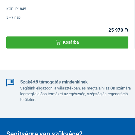
KÓD:
P1845
5 - 7 nap
25 970 Ft
Az akadályok leküzdése:
Kosárba
Csak az előttünk álló akadályokat lehet leküzdeni, nem az oldalsó
akadályokat.
Könnyű az akár 5 cm magas akadályok leküzdése
.
A kerekesszék fel van szerelve dölésgátló kerekekkel, amelyek
segítik a járdára való feljutást és lejutást.
Ha az akkumulátor lemerült, a kerekesszéket egy
kis karral lehet
Szakértő támogatás mindenkinek
átkapcsolni
, amely
lehetővé teszi a kocsi tolatását.
Segítünk eligazodni a választékban, és megtalálni az Ön számára
legmegfelelőbb terméket az egészség, szépség és regeneráció
területén.
Segítségre van szüksége?