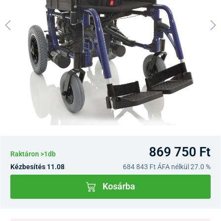
869 750 Ft
Raktáron >1db
Kézbesítés 11.08
684 843 Ft
ÁFA nélkül 27.0 %
Kosárba