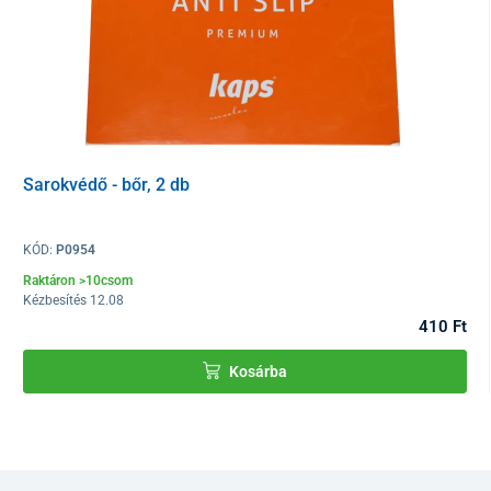
Sarokvédő - bőr, 2 db
KÓD:
P0954
Raktáron >10csom
Kézbesítés 12.08
410 Ft
Kosárba