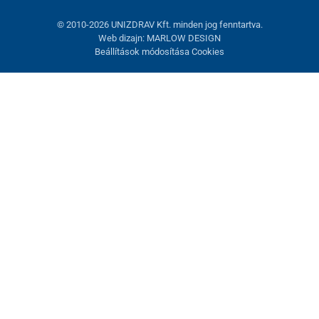
© 2010-2026 UNIZDRAV Kft. minden jog fenntartva.
Web dizajn: MARLOW DESIGN
Beállítások módosítása Cookies
Sütik beállítása
Ezek az oldalak cookie-kat használnak. Egyesek szükségesek az
oldal megfelelő működéséhez, másokat csak az Ön
hozzájárulásával használhatunk fel. Lehetősége van
visszautasítani az opcionális cookie-kat.
Elutasítani.
Feltétlenül szükséges
Teljesítmény
Marketing sütik