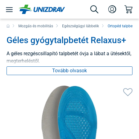
Mozgás és mobilitás
Egészségügyi lábbelik
Ortopéd talpbetéte
Géles gyógytalpbetét Relaxus+
A géles rezgéscsillapító talpbetét óvja a lábat a ütésektől,
megterheléstől.
Tovább olvasok