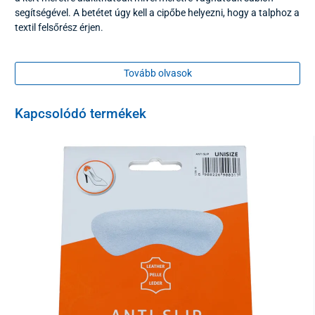
segítségével. A betétet úgy kell a cipőbe helyezni, hogy a talphoz a
textil felsőrész érjen.
Szappanos vízzel tisztítható.
Tovább olvasok
Csomagolás
1 pár
Kapcsolódó termékek