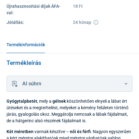
Újrahasznosítási díjak ÁFA-
18 Ft
val:
Jótállás:
24 hónap
Termékinformációk
Termékleírás
AI súhrn
Gyógytalpbetét
, mely a
gélnek
köszönhetően elnyeli a lábat ért
ütéseket és a megterhelést, melyeket a kemény felületen történő
járás, gyalogolás okoz. Meggátolja nemcsak a lábak fájdalmait,
de a hátgerinc alsó részének fájdalmait is.
Két méretben
vannak készítve –
női és férfi
. Nagyon egyszerűen
a kért méretre alakíthatóak mivel méretre vághatóak sablon