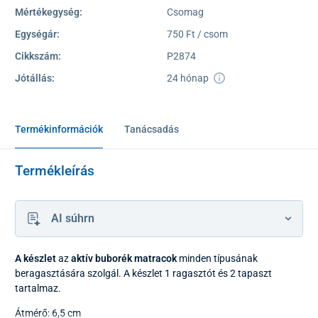
Mértékegység:
Csomag
Egységár:
750 Ft / csom
Cikkszám:
P2874
Jótállás:
24 hónap
Termékinformációk
Tanácsadás
Termékleírás
AI súhrn
A készlet
az
aktív buborék matracok
minden típusának
beragasztására szolgál. A készlet 1 ragasztót és 2 tapaszt
tartalmaz.
Átmérő: 6,5 cm