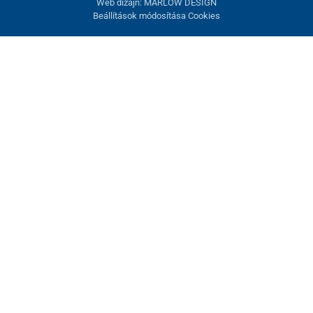
Web dizajn: MARLOW DESIGN
Beállítások módosítása Cookies
Sütik beállítása
Ezek az oldalak cookie-kat használnak. Egyesek szükségesek az
oldal megfelelő működéséhez, másokat csak az Ön
hozzájárulásával használhatunk fel. Lehetősége van
visszautasítani az opcionális cookie-kat.
Elutasítani.
Feltétlenül szükséges
Teljesítmény
Marketing sütik
Mindent elfogadni
Beállítások kezelése