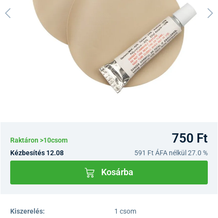
750 Ft
Raktáron >10csom
Kézbesítés 12.08
591 Ft
ÁFA nélkül 27.0 %
Kosárba
Kiszerelés:
1 csom