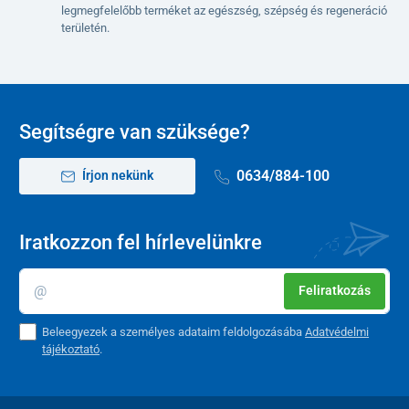
legmegfelelőbb terméket az egészség, szépség és regeneráció
területén.
Segítségre van szüksége?
0634/884-100
Írjon nekünk
Iratkozzon fel hírlevelünkre
Feliratkozás
Beleegyezek a személyes adataim feldolgozásába
Adatvédelmi
tájékoztató
.