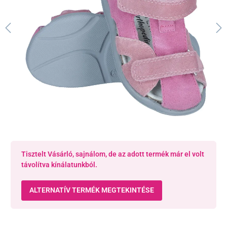
Tisztelt Vásárló, sajnálom, de az adott termék már el volt
távolítva kínálatunkból.
ALTERNATÍV TERMÉK MEGTEKINTÉSE