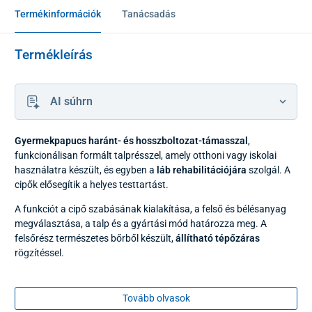
Termékinformációk
Tanácsadás
Termékleírás
AI súhrn
Gyermekpapucs haránt- és hosszboltozat-támasszal
,
funkcionálisan formált talprésszel, amely otthoni vagy iskolai
használatra készült, és egyben a
láb rehabilitációjára
szolgál. A
cipők elősegítik a helyes testtartást.
A funkciót a cipő szabásának kialakítása, a felső és bélésanyag
megválasztása, a talp és a gyártási mód határozza meg. A
felsőrész természetes bőrből készült,
állítható tépőzáras
rögzítéssel.
A nagylábujj és a lábujjak számára kialakított
alátámasztás
Tovább olvasok