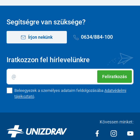
Méretszám
22
23
24
25
26
Segítségre van szüksége?
0634/884-100
Írjon nekünk
Iratkozzon fel hírlevelünkre
Feliratkozás
Beleegyezek a személyes adataim feldolgozásába
Adatvédelmi
tájékoztató
.
Kövessen minket: