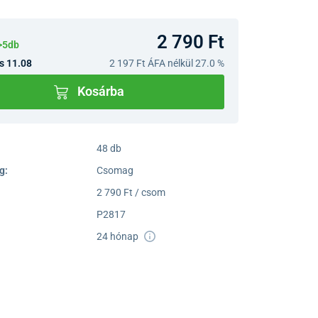
2 790 Ft
>5db
s 11.08
2 197 Ft
ÁFA nélkül 27.0 %
Kosárba
48 db
g:
Csomag
2 790 Ft / csom
P2817
24 hónap