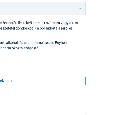
 összetétellel fekvő betegek számára vagy a test
 összetétel gondoskodik a bőr hidratálásáról és
tek, alkohol- és szappanmentesek. Enyhén
ntinencia okozta szagoktól.
olvasok