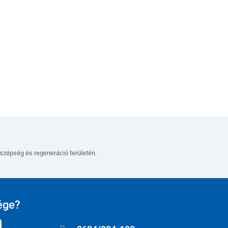
Kosárba
szépség és regeneráció területén.
ége?