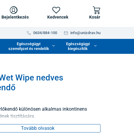
Bejelentkezés
Kedvencek
Kosár
0634/884-100
info@unizdrav.hu
Egészségügyi
Egészségügyi
személyzet és rendelők
kiegészítők
Wet Wipe nedves
endő
rlőkendő különösen alkalmas inkontinens
nek tisztítására.
Tovább olvasok