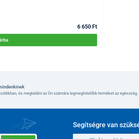
KÓD:
P3093
Raktáron >10db
Kézbesítés 11.08
6 650 Ft
árba
mindenkinek
lasztékban, és megtalálni az Ön számára legmegfelelőbb terméket az egészség, 
Segítségre van szüks