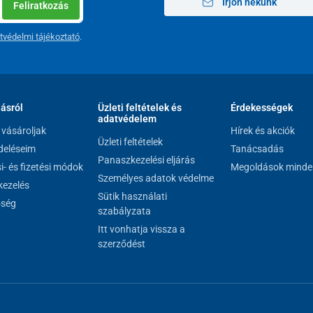
Írjon nekünk
Feliratkozás
tvédelmi tájékoztató
.
lásról
Üzleti feltételek és
Érdekességek
adatvédelem
vásároljak
Hírek és akciók
Üzleti feltételek
eléseim
Tanácsadás
Panaszkezelési eljárás
si- és fizetési módok
Megoldások minde
Személyes adatok védelme
ezelés
Sütik használati
őség
szabályzata
Itt vonhatja vissza a
szerződést