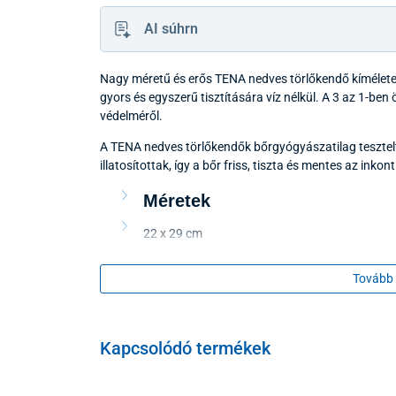
AI súhrn
Nagy méretű és erős TENA nedves törlőkendő kíméletes
gyors és egyszerű tisztítására víz nélkül. A 3 az 1-ben
védelméről.
A TENA nedves törlőkendők bőrgyógyászatilag tesztel
illatosítottak, így a bőr friss, tiszta és mentes az inko
Méretek
22 x 29 cm
Csomagolás
Tovább 
48 darab
Kapcsolódó termékek