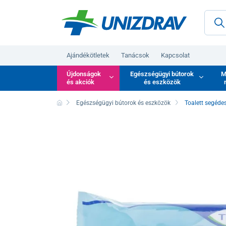
Ajándékötletek
Tanácsok
Kapcsolat
Újdonságok
Egészségügyi bútorok
M
és akciók
és eszközök
Egészségügyi bútorok és eszközök
Toalett segéde