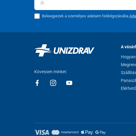
Beleegyezek a személyes adataim feldolgozásába
Ada
A vásár
Hogyan 
Megrend
Kövessen minket:
Szállítá
Panaszk
Elérhet