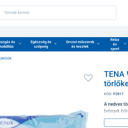
Relax
ozgás és
Egészség és
Orvosi műszerek
és
mobilitás
szépség
és tesztek
sport
szközök
TENA 
törlők
KÓD:
P2817
A nedves tö
betegek bőré