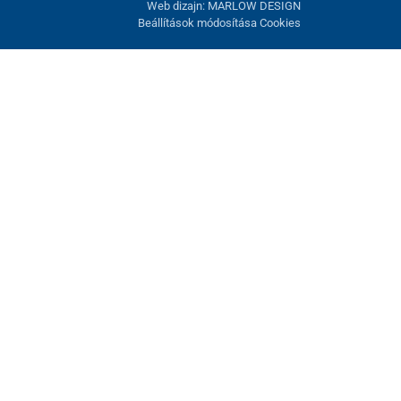
Web dizajn: MARLOW DESIGN
Beállítások módosítása Cookies
atunk fel. Lehetősége van visszautasítani az opcionális cookie-