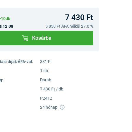
7 430 Ft
>10db
s 12.08
5 850 Ft
ÁFA nélkül 27.0 %
Kosárba
ási díjak ÁFA-val:
331 Ft
1 db
g:
Darab
7 430 Ft / db
P2412
24 hónap