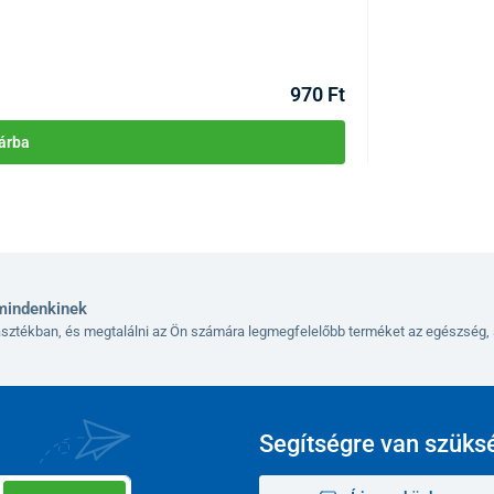
KÓD:
P4584
Raktáron >1db
Kézbesítés 12.08
970 Ft
árba
mindenkinek
lasztékban, és megtalálni az Ön számára legmegfelelőbb terméket az egészség, 
Segítségre van szüks