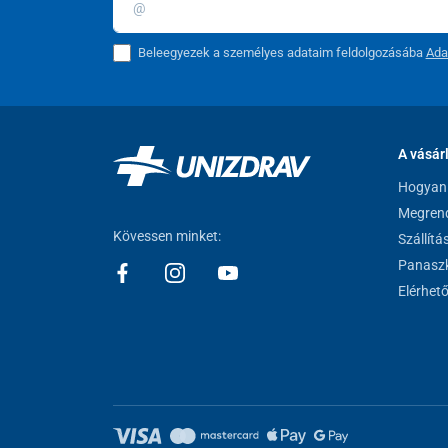
Beleegyezek a személyes adataim feldolgozásába
Ada
A vásár
Hogyan 
Megrend
Kövessen minket:
Szállítá
Panaszk
Elérhet