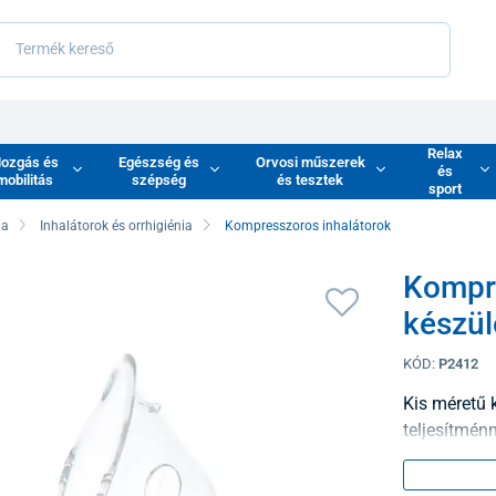
Relax
ozgás és
Egészség és
Orvosi műszerek
és
mobilitás
szépség
és tesztek
sport
ia
Inhalátorok és orrhigiénia
Kompresszoros inhalátorok
Kompre
készül
KÓD:
P2412
Kis méretű 
teljesítménn