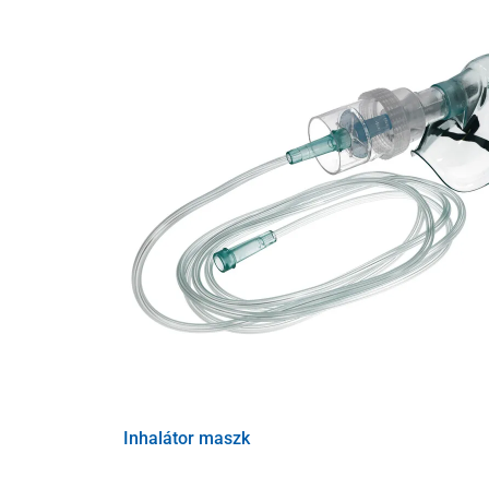
Technikai paraméterek
Tápegység
Porlasztási teljesítmény
Részecske méret
Max. negatív szivattyúnyomás
Max. porlasztási arány
Zaj
Méretek
Súly
Inhalátor maszk