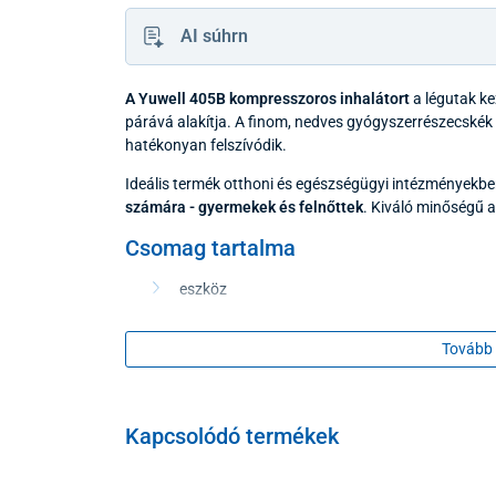
AI súhrn
A Yuwell 405B kompresszoros inhalátort
a légutak ke
párává alakítja. A finom, nedves gyógyszerrészecskék 
hatékonyan felszívódik.
Ideális termék otthoni és egészségügyi intézményekbe
számára - gyermekek és felnőttek
. Kiváló minőségű 
Csomag tartalma
eszköz
porlasztó
cső
Tovább 
1x maszk felnőtteknek
1x maszk gyerekeknek
Kapcsolódó termékek
5x tartalék szűrő
kábel
utasítás