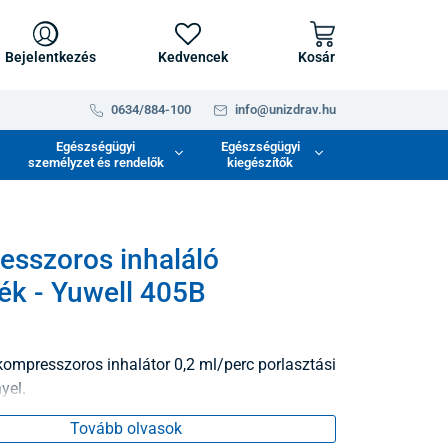
Bejelentkezés
Kedvencek
Kosár
0634/884-100
info@unizdrav.hu
Egészségügyi
Egészségügyi
személyzet és rendelők
kiegészítők
sszoros inhaláló
ék - Yuwell 405B
kompresszoros inhalátor 0,2 ml/perc porlasztási
yel.
Tovább olvasok