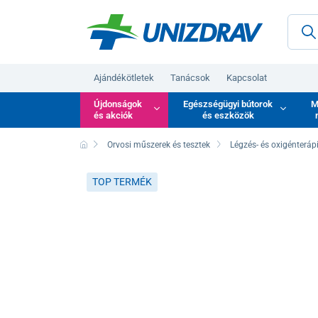
Ajándékötletek
Tanácsok
Kapcsolat
Újdonságok
Egészségügyi bútorok
M
és akciók
és eszközök
Orvosi műszerek és tesztek
Légzés- és oxigénteráp
TOP TERMÉK