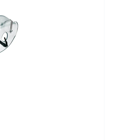
220 V +/- 10%, DC 12 V
max 0,2 ml/perc
3,9 µm
≥ 0,1M Pa
≥ 3,5/perc
≤ 55 dB
145 x 80 x 56 mm
0,25 kg
Gyermek maszk 