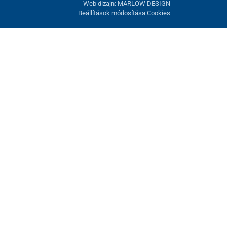
Web dizajn: MARLOW DESIGN
Beállítások módosítása Cookies
atunk fel. Lehetősége van visszautasítani az opcionális cookie-