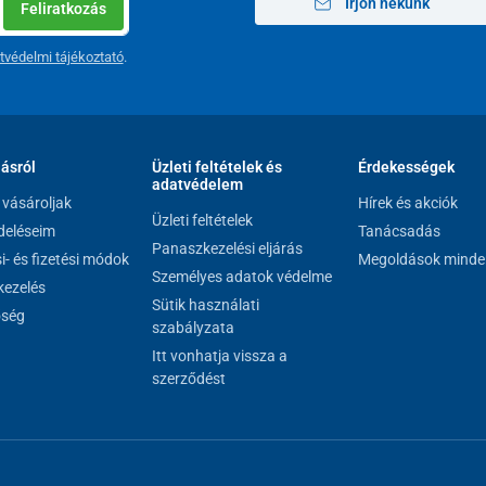
Írjon nekünk
Feliratkozás
tvédelmi tájékoztató
.
lásról
Üzleti feltételek és
Érdekességek
adatvédelem
vásároljak
Hírek és akciók
Üzleti feltételek
eléseim
Tanácsadás
Panaszkezelési eljárás
si- és fizetési módok
Megoldások minde
Személyes adatok védelme
ezelés
Sütik használati
őség
szabályzata
Itt vonhatja vissza a
szerződést