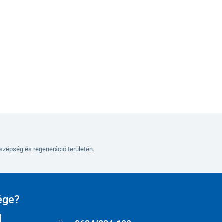
Kosárba
szépség és regeneráció területén.
ége?