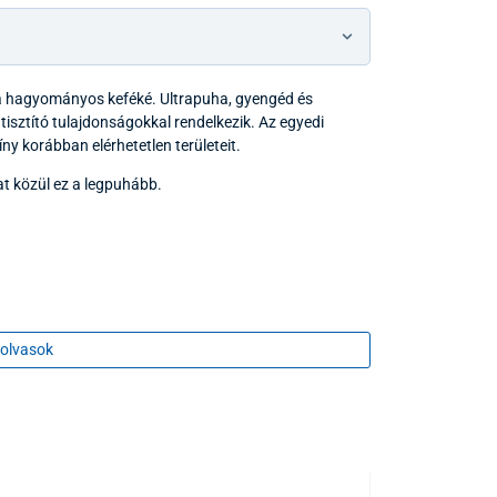
t a hagyományos keféké. Ultrapuha, gyengéd és
tisztító tulajdonságokkal rendelkezik. Az egyedi
íny korábban elérhetetlen területeit.
at közül ez a legpuhább.
olvasok
 a képen látható terméktől színében és/vagy mintájában
értelmében a fogyasztó nem gyakorolhatja a 20. §
agolású áru tekintetében, amely egészségvédelmi vagy
em küldhető vissza.