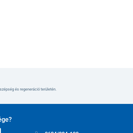
Kosárba
szépség és regeneráció területén.
ége?