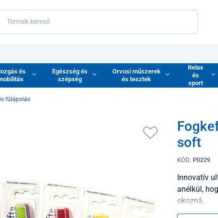
Relax
ozgás és
Egészség és
Orvosi műszerek
és
mobilitás
szépség
és tesztek
sport
és fülápolás
Fogkef
soft
KÓD:
P0229
Innovatív ul
anélkül, hog
okozná.