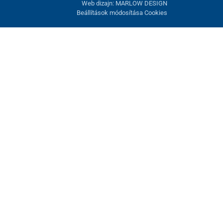
Web dizajn: MARLOW DESIGN
Beállítások módosítása Cookies
atunk fel. Lehetősége van visszautasítani az opcionális cookie-