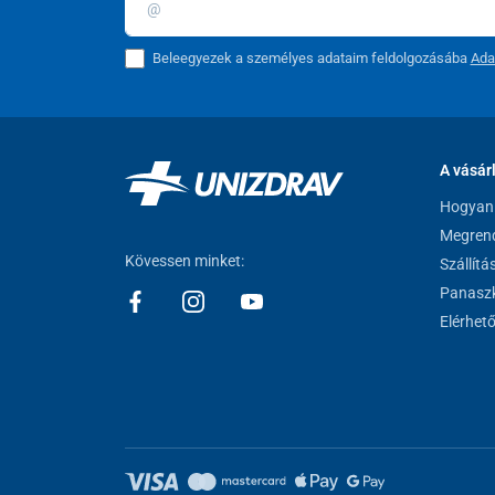
Beleegyezek a személyes adataim feldolgozásába
Ada
A vásár
Hogyan 
Megrend
Kövessen minket:
Szállítá
Panaszk
Elérhet