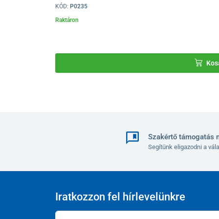
KÓD:
P0235
Raktáron
Kos
Szakértő támogatás 
Segítünk eligazodni a vá
Iratkozzon fel hírlevelünkre