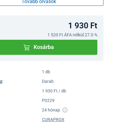
Tovább olvasok
1 930 Ft
1 520 Ft
ÁFA nélkül 27.0 %
Kosárba
1 db
g:
Darab
1 930 Ft / db
P0229
24 hónap
CURAPROX