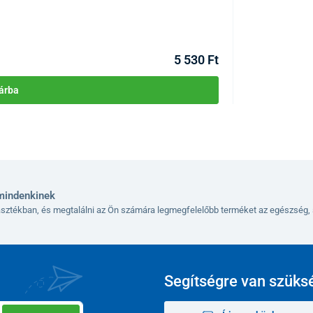
KÓD:
P2605
Raktáron >1db
Kézbesítés 12.08
5 530 Ft
árba
mindenkinek
lasztékban, és megtalálni az Ön számára legmegfelelőbb terméket az egészség, 
Segítségre van szüks