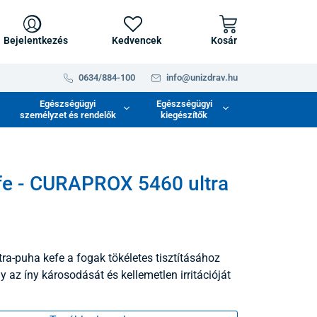
Bejelentkezés
Kedvencek
Kosár
0634/884-100
info@unizdrav.hu
Egészségügyi
Egészségügyi
személyzet és rendelők
kiegészítők
e - CURAPROX 5460 ultra
tra-puha kefe a fogak tökéletes tisztításához
y az íny károsodását és kellemetlen irritációját