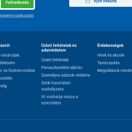
Írjon nekünk
Feliratkozás
tvédelmi tájékoztató
.
lásról
Üzleti feltételek és
Érdekességek
adatvédelem
vásároljak
Hírek és akciók
Üzleti feltételek
eléseim
Tanácsadás
Panaszkezelési eljárás
si- és fizetési módok
Megoldások minde
Személyes adatok védelme
ezelés
Sütik használati
őség
szabályzata
Itt vonhatja vissza a
szerződést