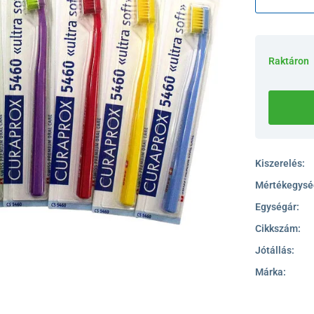
Raktáron
Kiszerelés:
Mértékegysé
Egységár:
Cikkszám:
Jótállás:
Márka: