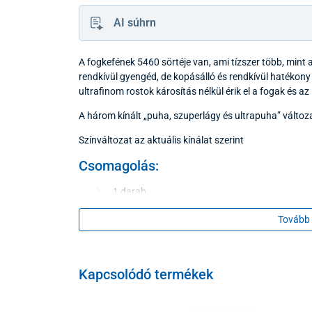
AI súhrn
A fogkefének 5460 sörtéje van, ami tízszer több, min
rendkívül gyengéd, de kopásálló és rendkívül hatékony 
ultrafinom rostok károsítás nélkül érik el a fogak és az 
A három kínált „puha, szuperlágy és ultrapuha” változ
Színváltozat az aktuális kínálat szerint
Csomagolás:
1 darab
Tovább 
Felhívjuk szíves figyelmét, hogy a kiszállított termék
eltérhet.
45/2014. (II. 26.) Korm. rendelet 29. § (1) e) pontja 
Kapcsolódó termékek
szerinti elállási és felmondási jogát olyan zárt csom
higiéniai okokból az átadást követő felbontása után n