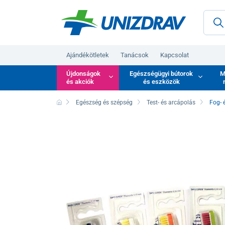
Ajándékötletek
Tanácsok
Kapcsolat
Újdonságok
Egészségügyi bútorok
M
és akciók
és eszközök
Egészség és szépség
Test- és arcápolás
Fog- 