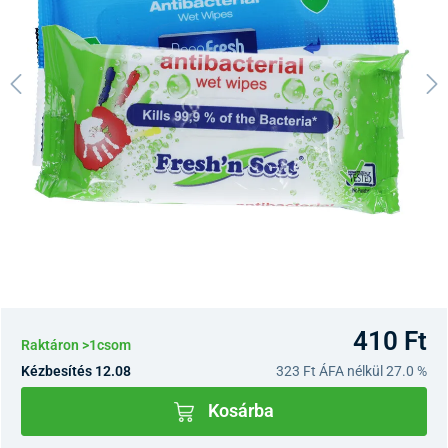
410 Ft
Raktáron >1csom
Kézbesítés 12.08
323 Ft
ÁFA nélkül 27.0 %
Kosárba