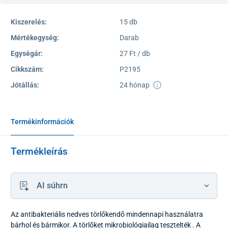
Kiszerelés:
15 db
Mértékegység:
Darab
Egységár:
27 Ft / db
Cikkszám:
P2195
Jótállás:
24 hónap
Termékinformációk
Termékleírás
AI súhrn
Az antibakteriális nedves törlőkendő mindennapi használatra
bárhol és bármikor. A törlőket mikrobiológiailag tesztelték . A