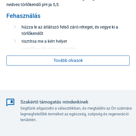
nedves törlőkendő pH-ja 5,5.
Fehasználás
húzza le az átlátszó felső záró-réteget, és vegye ki a
törlőkendőt
tisztítsa me a kért helyet
a törlőkendőt dobra ki kukába
a csaomagot zárja le újra, hogy megvédje a törlőkendőket
Tovább olvasok
a kiszáradástól
​Kiszerelés
15 darab
Szakértő támogatás mindenkinek
Kivitelezés - az aktuális raktár állapot alapján küldjük.
Segítünk eligazodni a választékban, és megtalálni az Ön számára
legmegfelelőbb terméket az egészség, szépség és regeneráció
területén.