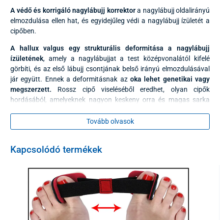
A védő és korrigáló nagylábujj korrektor
a nagylábujj oldalirányú
elmozdulása ellen hat, és egyidejűleg védi a nagylábujj ízületét a
cipőben.
A hallux valgus egy strukturális deformitása a nagylábujj
ízületének
, amely a nagylábujjat a test középvonalától kifelé
görbíti, és az első lábujj csontjának belső irányú elmozdulásával
jár együtt. Ennek a deformitásnak az
oka lehet genetikai vagy
megszerzett.
Rossz cipő viseléséből eredhet, olyan cipők
hordásából, amelyeknek nagyon keskeny orra és magas sarka
van, ami a láb hosszanti boltozatának lelapulásához vezet. A
bemutatott deformitás a reumatikus betegségek után is
Tovább olvasok
előfordulhat.
A szilikonból készült védő és korrigáló a halluxra
mindennapi
Kapcsolódó termékek
viseletre szolgál normál vagy sportcipőben
. A szilikon
segédeszköz oldalsó része védi a nagylábujj területén lévő
csontos kiemelkedést a dörzsöléstől, a belső rész pedig a
nagylábujj és a lábujjak közötti helyen helyezkedik el, mint a
kiegyenesítő a kifelé görbült nagylábujj számára.
A halluxra készült gélvédő és korrigáló háló könnyen tisztítható és