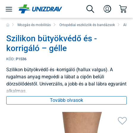
Mozgás és mobilitás
Ortopédiai eszközök és bandázsok
Alsó 
Szilikon bütyökvédő és -
korrigáló – gélle
KÓD:
P1536
Szilikon bütyökvédő és -korrigáló (hallux valgus). A
rugalmas anyag megvédi a lábat a cipőn belüli
dörzsölődéstől. Univerzális, a jobb és a bal lábra egyaránt
alkalmas.
Tovább olvasok