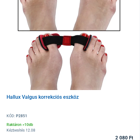
hosszú élettartamú. A szilikon anyag rugalmassága lehetővé
teszi kényelmes viseletét különböző lábméretek esetén.
A védő univerzális, jobb és bal lábra is.
Anyag
szilikon
Csomagolás
1 darab
Hallux Valgus korrekciós eszköz
KÓD:
P2851
Raktáron >10db
Kézbesítés 12.08
2 080 Ft