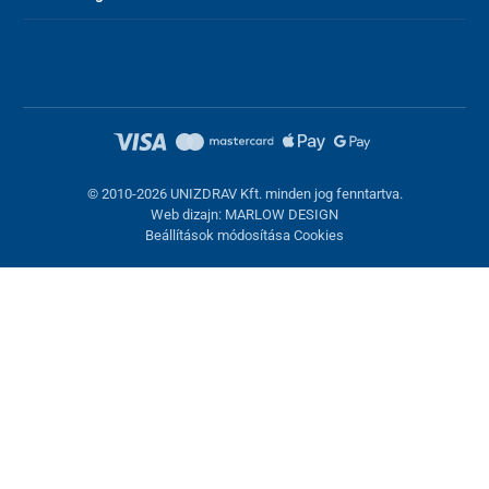
© 2010-2026 UNIZDRAV Kft. minden jog fenntartva.
Web dizajn: MARLOW DESIGN
Beállítások módosítása Cookies
Sütik beállítása
Ezek az oldalak cookie-kat használnak. Egyesek szükségesek az
oldal megfelelő működéséhez, másokat csak az Ön
hozzájárulásával használhatunk fel. Lehetősége van
visszautasítani az opcionális cookie-kat.
Elutasítani.