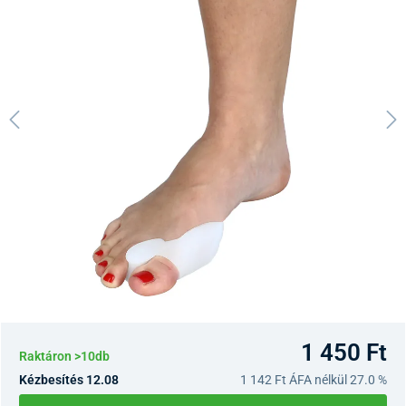
1 450 Ft
Raktáron >10db
Kézbesítés 12.08
1 142 Ft
ÁFA nélkül 27.0 %