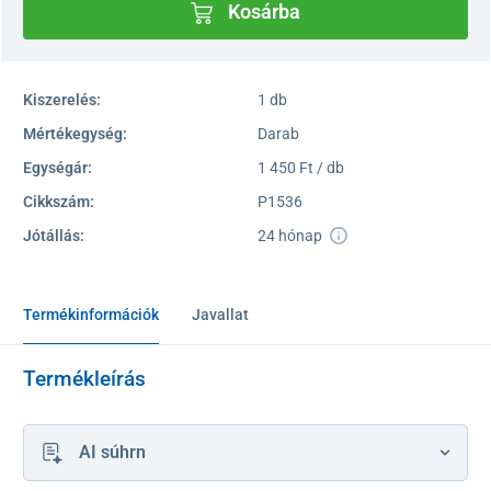
Kosárba
Kiszerelés:
1 db
Mértékegység:
Darab
Egységár:
1 450 Ft / db
Cikkszám:
P1536
Jótállás:
24 hónap
Termékinformációk
Javallat
Termékleírás
AI súhrn