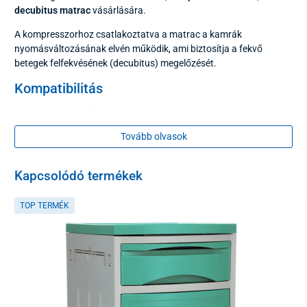
decubitus matrac
vásárlására.
A kompresszorhoz csatlakoztatva a matrac a kamrák
nyomásváltozásának elvén működik, ami biztosítja a fekvő
betegek felfekvésének (decubitus) megelőzését.
Kompatibilitás
Anti-decubitus matrac kompresszorral
Tovább olvasok
Paraméterek
Kapcsolódó termékek
Maximális felhasználói súly
135 kg
TOP TERMÉK
Minimális felhasználói súly
35 kg
Méretek felfújva
200 x 88 cm
Könyvjelző mérete
7 cm