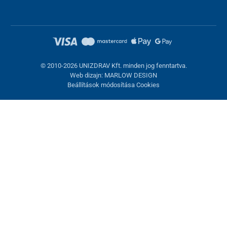
© 2010-2026 UNIZDRAV Kft. minden jog fenntartva.
Web dizajn: MARLOW DESIGN
Beállítások módosítása Cookies
Sütik beállítása
Ezek az oldalak cookie-kat használnak. Egyesek szükségesek az
oldal megfelelő működéséhez, másokat csak az Ön
hozzájárulásával használhatunk fel. Lehetősége van
visszautasítani az opcionális cookie-kat.
Elutasítani.
Feltétlenül szükséges
Teljesítmény