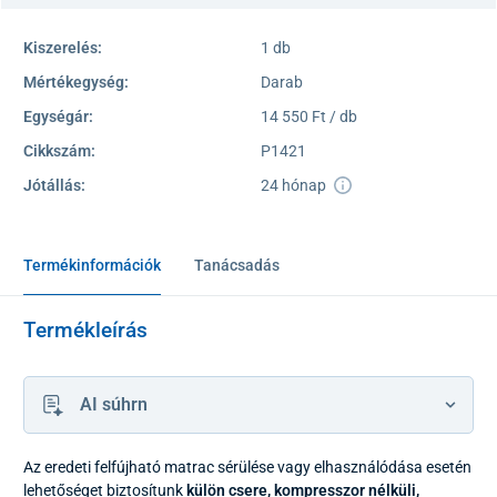
Kiszerelés:
1 db
Mértékegység:
Darab
Egységár:
14 550 Ft / db
Cikkszám:
P1421
Jótállás:
24 hónap
Termékinformációk
Tanácsadás
Termékleírás
AI súhrn
Az eredeti felfújható matrac sérülése vagy elhasználódása esetén
lehetőséget biztosítunk
külön csere, kompresszor nélküli,