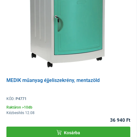
45/2014. (II. 26.) Korm. rendelet 29. § (1) e) pontja értelmében a
fogyasztó nem gyakorolhatja a 20. § szerinti elállási és
felmondási jogát olyan zárt csomagolású áru tekintetében, amely
egészségvédelmi vagy higiéniai okokból az átadást követő
felbontása után nem küldhető vissza.
MEDIK műanyag éjjeliszekrény, mentazöld
KÓD:
P4771
Raktáron >10db
Kézbesítés 12.08
36 940 Ft
Kosárba