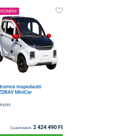
DVEZMÉNY
ktromos mopedautó
ZDRAV MiniCar
P4295
2 424 490 Ft
2 879 925 Ft