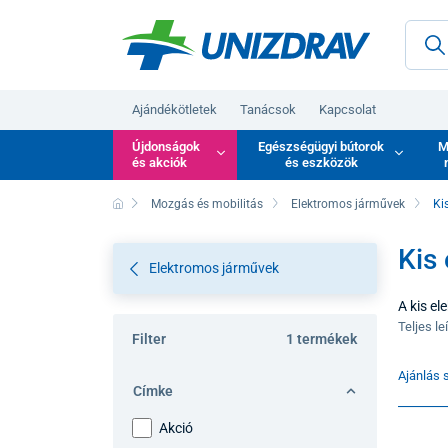
Ajándékötletek
Tanácsok
Kapcsolat
Újdonságok
Egészségügyi bútorok
M
és akciók
és eszközök
Mozgás és mobilitás
Elektromos járművek
Ki
Kis
Elektromos járművek
A kis el
középuta
Teljes le
Filter
1 termékek
hangsúly
közepes
Ajánlás s
Címke
Akció