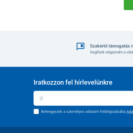
Szakértő támogatás 
Segítünk eligazodni a vá
Iratkozzon fel hírlevelünkre
Beleegyezek a személyes adataim feldolgozásába
Ada