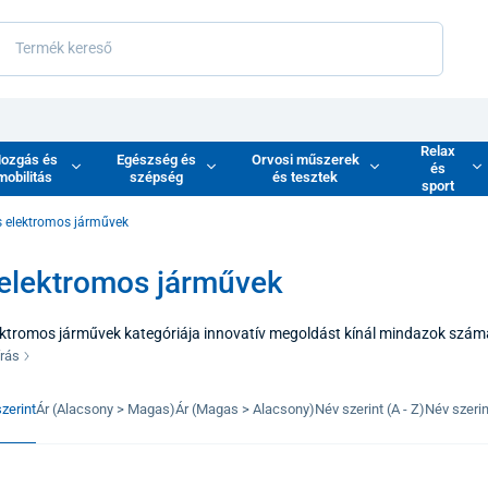
Relax
ozgás és
Egészség és
Orvosi műszerek
és
mobilitás
szépség
és tesztek
sport
s elektromos járművek
 elektromos járművek
ektromos járművek kategóriája innovatív megoldást kínál mindazok számár
t keresik. Ezeket a kis elektromos járműveket a kompakt méretre és a vá
írás
t, miközben a felhasználónak magasabb szintű kényelmet és védelmet nyúj
 hosszúságú utakra városon vagy falun belül.
zerint
Ár (Alacsony > Magas)
Ár (Magas > Alacsony)
Név szerint (A - Z)
Név szerint