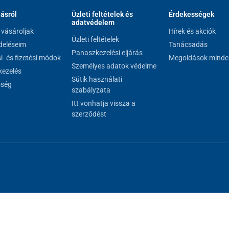
lásról
Üzleti feltételek és
Érdekességek
adatvédelem
vásároljak
Hírek és akciók
Üzleti feltételek
eléseim
Tanácsadás
Panaszkezelési eljárás
si- és fizetési módok
Megoldások minde
Személyes adatok védelme
ezelés
Sütik használati
őség
szabályzata
Itt vonhatja vissza a
szerződést