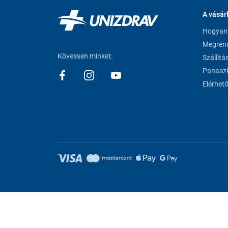
A vásár
Hogyan 
Megrend
Kövessen minket:
Szállítá
Panaszk
Elérhet