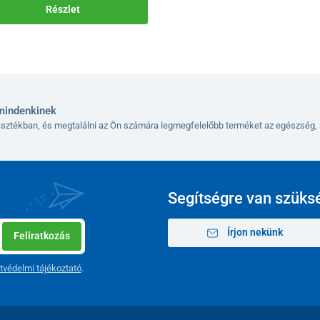
Részlet
mindenkinek
lasztékban, és megtalálni az Ön számára legmegfelelőbb terméket az egészség, 
Segítségre van szüks
Írjon nekünk
Feliratkozás
tvédelmi tájékoztató
.