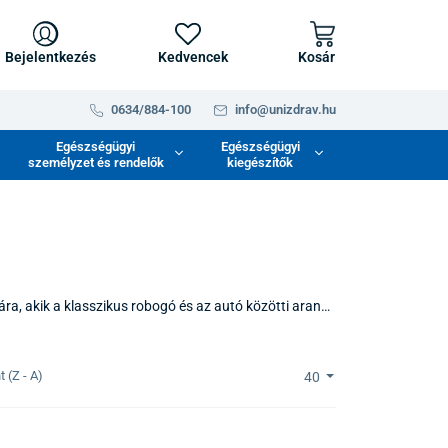
Bejelentkezés
Kedvencek
Kosár
0634/884-100
info@unizdrav.hu
Egészségügyi
Egészségügyi
személyzet és rendelők
kiegészítők
a, akik a klasszikus robogó és az autó közötti arany
rosi környezetben való praktikumra helyezték a
tanak például eső vagy szél ellen. Ideálisak rövid és
 (Z - A)
40