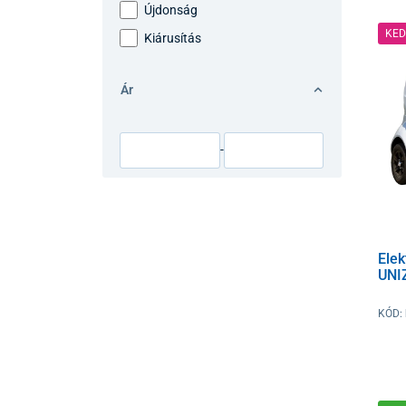
Újdonság
KE
Kiárusítás
Ár
-
Ele
UNI
KÓD: