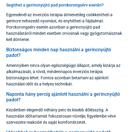
Segíthet a gerincnyújtó pad porckorongsérv esetén?
Egyeseknél az inverziós terápia átmenetileg csökkentheti a
gerincre nehezedő nyomást, és enyhítheti a fájdalmat.
Porckorongsérv esetén azonban a gerincnyújtó pad
használatáról minden esetben orvosnak vagy gyógytornásznak
kell döntenie.
Biztonságos minden nap használni a gerincnyújtó
padot?
Amennyiben nincs olyan egészségügyi állapot, amely kizárja az
alkalmazását, a rövid, mindennapos inverziós terápia
biztonságos lehet. Fontos azonban betartani az ajánlott
használati időt és a helyes technikát.
Naponta hány percig ajánlott használni a gerincnyújtó
padot?
Kezdetben elegendő néhány perc és kisebb dőlésszög. A
használat időtartamát fokozatosan növelje, figyelembe véve
szervezete reakcióit és saját komfortérzetét.