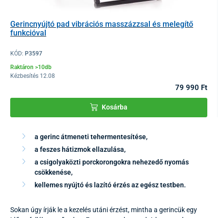
Gerincnyújtó pad vibrációs masszázzsal és melegítő
funkcióval
KÓD:
P3597
Raktáron >10db
Kézbesítés 12.08
79 990 Ft
Kosárba
a gerinc átmeneti tehermentesítése,
a feszes hátizmok ellazulása,
a csigolyaközti porckorongokra nehezedő nyomás
csökkenése,
kellemes nyújtó és lazító érzés az egész testben.
Sokan úgy írják le a kezelés utáni érzést, mintha a gerincük egy