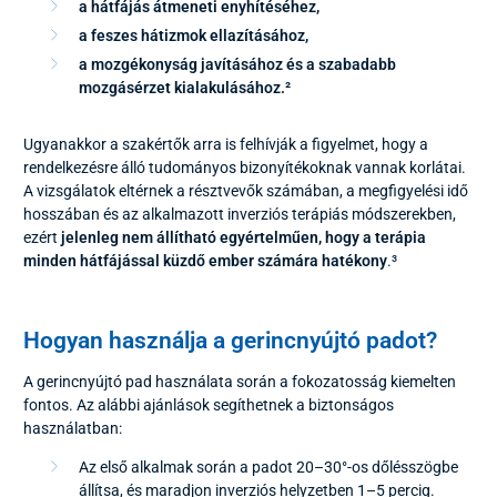
a hátfájás átmeneti enyhítéséhez,
a feszes hátizmok ellazításához,
a mozgékonyság javításához és a szabadabb
mozgásérzet kialakulásához.²
Ugyanakkor a szakértők arra is felhívják a figyelmet, hogy a
rendelkezésre álló tudományos bizonyítékoknak vannak korlátai.
A vizsgálatok eltérnek a résztvevők számában, a megfigyelési idő
hosszában és az alkalmazott inverziós terápiás módszerekben,
ezért
jelenleg nem állítható egyértelműen, hogy a terápia
minden hátfájással küzdő ember számára hatékony
.³
Hogyan használja a gerincnyújtó padot?
A gerincnyújtó pad használata során a fokozatosság kiemelten
fontos. Az alábbi ajánlások segíthetnek a biztonságos
használatban:
Az első alkalmak során a padot 20–30°-os dőlésszögbe
állítsa, és maradjon inverziós helyzetben 1–5 percig.