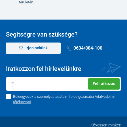
területén.
Segítségre van szüksége?
0634/884-100
Írjon nekünk
Iratkozzon fel hírlevelünkre
Feliratkozás
Beleegyezek a személyes adataim feldolgozásába
Adatvédelmi
tájékoztató
.
Kövessen minket: