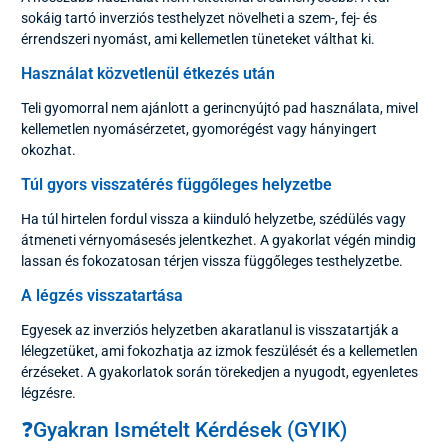
sokáig tartó inverziós testhelyzet növelheti a szem-, fej- és
érrendszeri nyomást, ami kellemetlen tüneteket válthat ki.
Használat közvetlenül étkezés után
Teli gyomorral nem ajánlott a gerincnyújtó pad használata, mivel
kellemetlen nyomásérzetet, gyomorégést vagy hányingert
okozhat.
Túl gyors visszatérés függőleges helyzetbe
Ha túl hirtelen fordul vissza a kiinduló helyzetbe, szédülés vagy
átmeneti vérnyomásesés jelentkezhet. A gyakorlat végén mindig
lassan és fokozatosan térjen vissza függőleges testhelyzetbe.
A légzés visszatartása
Egyesek az inverziós helyzetben akaratlanul is visszatartják a
lélegzetüket, ami fokozhatja az izmok feszülését és a kellemetlen
érzéseket. A gyakorlatok során törekedjen a nyugodt, egyenletes
légzésre.
❓Gyakran Ismételt Kérdések (GYIK)