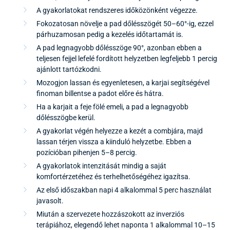
A gyakorlatokat rendszeres időközönként végezze.
Fokozatosan növelje a pad dőlésszögét 50–60°-ig, ezzel
párhuzamosan pedig a kezelés időtartamát is.
A pad legnagyobb dőlésszöge 90°, azonban ebben a
teljesen fejjel lefelé fordított helyzetben legfeljebb 1 percig
ajánlott tartózkodni.
Mozogjon lassan és egyenletesen, a karjai segítségével
finoman billentse a padot előre és hátra.
Ha a karjait a feje fölé emeli, a pad a legnagyobb
dőlésszögbe kerül.
A gyakorlat végén helyezze a kezét a combjára, majd
lassan térjen vissza a kiinduló helyzetbe. Ebben a
pozícióban pihenjen 5–8 percig.
A gyakorlatok intenzitását mindig a saját
komfortérzetéhez és terhelhetőségéhez igazítsa.
Az első időszakban napi 4 alkalommal 5 perc használat
javasolt.
Miután a szervezete hozzászokott az inverziós
terápiához, elegendő lehet naponta 1 alkalommal 10–15