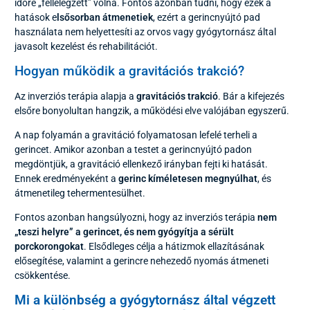
időre „fellélegzett” volna. Fontos azonban tudni, hogy ezek a
hatások e
lsősorban átmenetiek
, ezért a gerincnyújtó pad
használata nem helyettesíti az orvos vagy gyógytornász által
javasolt kezelést és rehabilitációt.
Hogyan működik a gravitációs trakció?
Az inverziós terápia alapja a
gravitációs trakció
. Bár a kifejezés
elsőre bonyolultan hangzik, a működési elve valójában egyszerű.
A nap folyamán a gravitáció folyamatosan lefelé terheli a
gerincet. Amikor azonban a testet a gerincnyújtó padon
megdöntjük, a gravitáció ellenkező irányban fejti ki hatását.
Ennek eredményeként a
gerinc kíméletesen megnyúlhat
, és
átmenetileg tehermentesülhet.
Fontos azonban hangsúlyozni, hogy az inverziós terápia
nem
„teszi helyre” a gerincet, és nem gyógyítja a sérült
porckorongokat
. Elsődleges célja a hátizmok ellazításának
elősegítése, valamint a gerincre nehezedő nyomás átmeneti
csökkentése.
Mi a különbség a gyógytornász által végzett