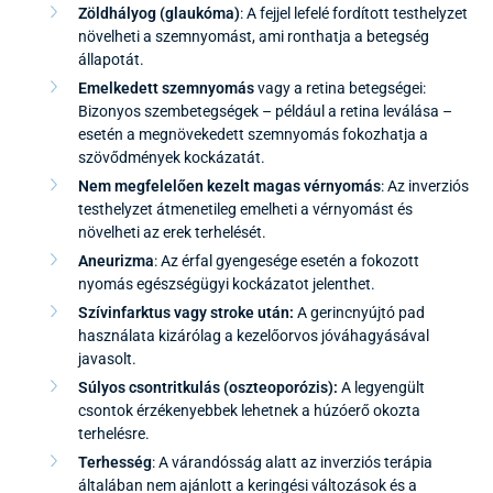
Zöldhályog (glaukóma)
: A fejjel lefelé fordított testhelyzet
növelheti a szemnyomást, ami ronthatja a betegség
állapotát.
Emelkedett szemnyomás
vagy a retina betegségei:
Bizonyos szembetegségek – például a retina leválása –
esetén a megnövekedett szemnyomás fokozhatja a
szövődmények kockázatát.
Nem megfelelően kezelt magas vérnyomás
: Az inverziós
testhelyzet átmenetileg emelheti a vérnyomást és
növelheti az erek terhelését.
Aneurizma
: Az érfal gyengesége esetén a fokozott
nyomás egészségügyi kockázatot jelenthet.
Szívinfarktus vagy stroke után:
A gerincnyújtó pad
használata kizárólag a kezelőorvos jóváhagyásával
javasolt.
Súlyos csontritkulás (oszteoporózis):
A legyengült
csontok érzékenyebbek lehetnek a húzóerő okozta
terhelésre.
Terhesség
: A várandósság alatt az inverziós terápia
általában nem ajánlott a keringési változások és a