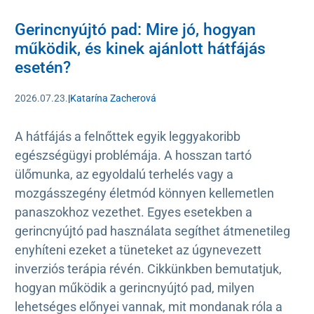
Gerincnyújtó pad: Mire jó, hogyan
működik, és kinek ajánlott hátfájás
esetén?
2026.07.23.
|
Katarína Zacherová
A hátfájás a felnőttek egyik leggyakoribb
egészségügyi problémája. A hosszan tartó
ülőmunka, az egyoldalú terhelés vagy a
mozgásszegény életmód könnyen kellemetlen
panaszokhoz vezethet. Egyes esetekben a
gerincnyújtó pad használata segíthet átmenetileg
enyhíteni ezeket a tüneteket az úgynevezett
inverziós terápia révén. Cikkünkben bemutatjuk,
hogyan működik a gerincnyújtó pad, milyen
lehetséges előnyei vannak, mit mondanak róla a