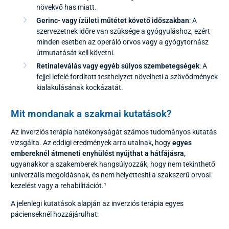
növekvő has miatt.
Gerinc- vagy ízületi műtétet követő időszakban
: A
szervezetnek időre van szüksége a gyógyuláshoz, ezért
minden esetben az operáló orvos vagy a gyógytornász
útmutatását kell követni.
Retinaleválás vagy egyéb súlyos szembetegségek
: A
fejjel lefelé fordított testhelyzet növelheti a szövődmények
kialakulásának kockázatát.
Mit mondanak a szakmai kutatások?
Az inverziós terápia hatékonyságát számos tudományos kutatás
vizsgálta. Az eddigi eredmények arra utalnak, hogy
egyes
embereknél átmeneti enyhülést nyújthat a hátfájásra,
ugyanakkor a szakemberek hangsúlyozzák, hogy nem tekinthető
univerzális megoldásnak, és nem helyettesíti a szakszerű orvosi
kezelést vagy a rehabilitációt.¹
A jelenlegi kutatások alapján az inverziós terápia egyes
pácienseknél hozzájárulhat: