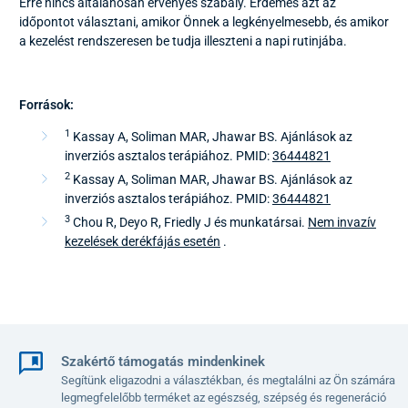
Erre nincs általánosan érvényes szabály. Érdemes azt az
időpontot választani, amikor Önnek a legkényelmesebb, és amikor
a kezelést rendszeresen be tudja illeszteni a napi rutinjába.
Források:
1
Kassay A, Soliman MAR, Jhawar BS. Ajánlások az
inverziós asztalos terápiához. PMID:
36444821
2
Kassay A, Soliman MAR, Jhawar BS. Ajánlások az
inverziós asztalos terápiához. PMID:
36444821
3
Chou R, Deyo R, Friedly J és munkatársai.
Nem invazív
kezelések derékfájás esetén
.
Szakértő támogatás mindenkinek
Segítünk eligazodni a választékban, és megtalálni az Ön számára
legmegfelelőbb terméket az egészség, szépség és regeneráció