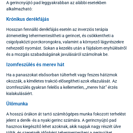
A gerincnyújtó pad leggyakrabban az alábbi esetekben
alkalmazható:
Krónikus derékfájás
Hosszan fennálló derékfájás esetén az inverziós terápia
átmenetileg tehermentesítheti a gerincet, és csökkentheti a
csigolyaközti porckorongokra, valamint a környező lágyrészekre
nehezedő nyomást. Sokan a kezelés után a fájdalom enyhüléséről
és a mozgás szabadságának javulásáról számolnak be.
Izomfeszülés és merev hát
Ha a panaszokat elsősorban túlterhelt vagy feszes hátizmok
okozzák, a kíméletes trakció elősegítheti azok ellazulását. Az
izomfeszülés gyakran felelős a kellemetlen, „merev hát” érzés
kialakulásáért.
Ülőmunka
A hosszú órákon át tartó számítógépes munka fokozott terhelést
jelent a derék- és a nyaki gerinc számára. A gerincnyújtó pad
hasznos kiegészítő lehet azoknak, akik napjuk nagy részét ülve
töltik, és szeretnék időnként tehermentesíteni a gerincüket.