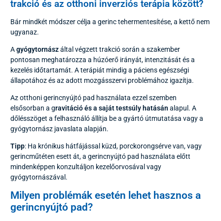
trakció és az otthoni inverziós terápia között?
Bár mindkét módszer célja a gerinc tehermentesítése, a kettő nem
ugyanaz.
A
gyógytornász
által végzett trakció során a szakember
pontosan meghatározza a húzóerő irányát, intenzitását és a
kezelés időtartamát. A terápiát mindig a páciens egészségi
állapotához és az adott mozgásszervi problémához igazítja.
Az otthoni gerincnyújtó pad használata ezzel szemben
elsősorban a g
ravitáció és a saját testsúly hatásán
alapul. A
dőlésszöget a felhasználó állítja be a gyártó útmutatása vagy a
gyógytornász javaslata alapján.
Tipp
: Ha krónikus hátfájással küzd, porckorongsérve van, vagy
gerincműtéten esett át, a gerincnyújtó pad használata előtt
mindenképpen konzultáljon kezelőorvosával vagy
gyógytornászával.
Milyen problémák esetén lehet hasznos a
gerincnyújtó pad?