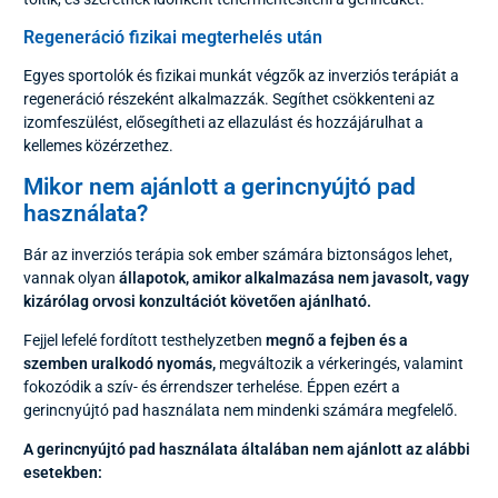
Regeneráció fizikai megterhelés után
Egyes sportolók és fizikai munkát végzők az inverziós terápiát a
regeneráció részeként alkalmazzák. Segíthet csökkenteni az
izomfeszülést, elősegítheti az ellazulást és hozzájárulhat a
kellemes közérzethez.
Mikor nem ajánlott a gerincnyújtó pad
használata?
Bár az inverziós terápia sok ember számára biztonságos lehet,
vannak olyan
állapotok, amikor alkalmazása nem javasolt, vagy
kizárólag orvosi konzultációt követően ajánlható.
Fejjel lefelé fordított testhelyzetben
megnő a fejben és a
szemben uralkodó nyomás,
megváltozik a vérkeringés, valamint
fokozódik a szív- és érrendszer terhelése. Éppen ezért a
gerincnyújtó pad használata nem mindenki számára megfelelő.
A gerincnyújtó pad használata általában nem ajánlott az alábbi
esetekben: