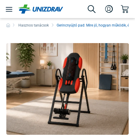
Hasznos tanácsok
Gerincnyújtó pad: Mire jó, hogyan működik, és ki