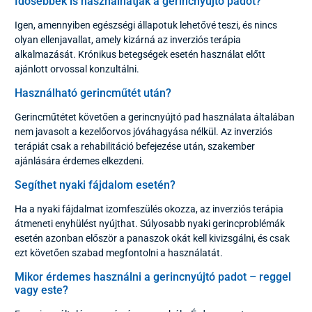
Idősebbek is használhatják a gerincnyújtó padot?
Igen, amennyiben egészségi állapotuk lehetővé teszi, és nincs
olyan ellenjavallat, amely kizárná az inverziós terápia
alkalmazását. Krónikus betegségek esetén használat előtt
ajánlott orvossal konzultálni.
Használható gerincműtét után?
Gerincműtétet követően a gerincnyújtó pad használata általában
nem javasolt a kezelőorvos jóváhagyása nélkül. Az inverziós
terápiát csak a rehabilitáció befejezése után, szakember
ajánlására érdemes elkezdeni.
Segíthet nyaki fájdalom esetén?
Ha a nyaki fájdalmat izomfeszülés okozza, az inverziós terápia
átmeneti enyhülést nyújthat. Súlyosabb nyaki gerincproblémák
esetén azonban először a panaszok okát kell kivizsgálni, és csak
ezt követően szabad megfontolni a használatát.
Mikor érdemes használni a gerincnyújtó padot – reggel
vagy este?