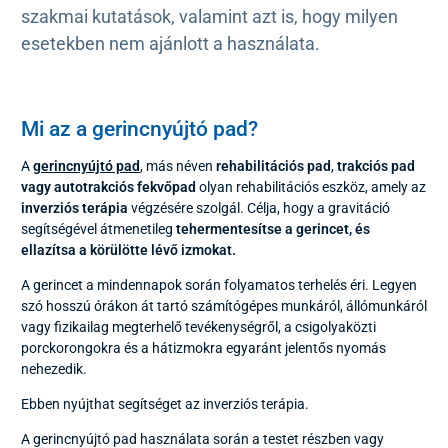
szakmai kutatások, valamint azt is, hogy milyen
esetekben nem ajánlott a használata.
Mi az a gerincnyújtó pad?
A
gerincnyújtó pad
, más néven
rehabilitációs pad
,
trakciós pad
vagy autotrakciós fekvőpad
olyan rehabilitációs eszköz, amely az
inverziós terápia
végzésére szolgál. Célja, hogy a gravitáció
segítségével átmenetileg
tehermentesítse a gerincet, és
ellazítsa a körülötte lévő izmokat.
A gerincet a mindennapok során folyamatos terhelés éri. Legyen
szó hosszú órákon át tartó számítógépes munkáról, állómunkáról
vagy fizikailag megterhelő tevékenységről, a csigolyaközti
porckorongokra és a hátizmokra egyaránt jelentős nyomás
nehezedik.
Ebben nyújthat segítséget az inverziós terápia.
A gerincnyújtó pad használata során a testet részben vagy