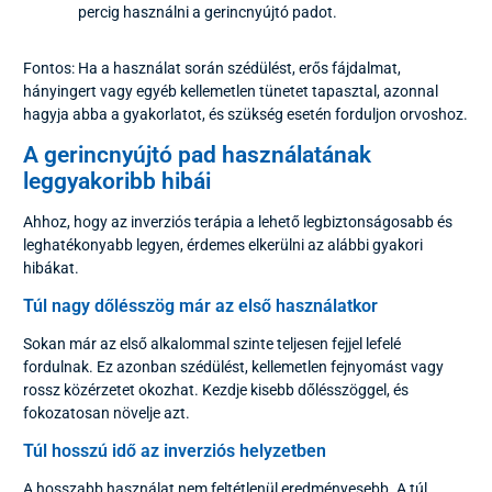
percig használni a gerincnyújtó padot.
Fontos: Ha a használat során szédülést, erős fájdalmat,
hányingert vagy egyéb kellemetlen tünetet tapasztal, azonnal
hagyja abba a gyakorlatot, és szükség esetén forduljon orvoshoz.
A gerincnyújtó pad használatának
leggyakoribb hibái
Ahhoz, hogy az inverziós terápia a lehető legbiztonságosabb és
leghatékonyabb legyen, érdemes elkerülni az alábbi gyakori
hibákat.
Túl nagy dőlésszög már az első használatkor
Sokan már az első alkalommal szinte teljesen fejjel lefelé
fordulnak. Ez azonban szédülést, kellemetlen fejnyomást vagy
rossz közérzetet okozhat. Kezdje kisebb dőlésszöggel, és
fokozatosan növelje azt.
Túl hosszú idő az inverziós helyzetben
A hosszabb használat nem feltétlenül eredményesebb. A túl