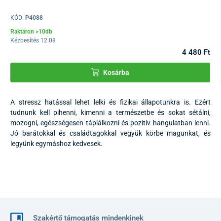
KÓD:
P4088
Raktáron >10db
Kézbesítés 12.08
4 480 Ft
Kosárba
A stressz hatással lehet lelki és fizikai állapotunkra is. Ezért
tudnunk kell pihenni, kimenni a természetbe és sokat sétálni,
mozogni, egészségesen táplálkozni és pozitív hangulatban lenni.
Jó barátokkal és családtagokkal vegyük körbe magunkat, és
legyünk egymáshoz kedvesek.
Szakértő támogatás mindenkinek