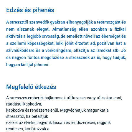
Edzés és pihenés
A stressztől szenvedők gyakran elhanyagolják a testmozgást és
nem alszanak eleget. Álmatlanság ellen azonban a fizikai
aktivitás a legjobb orvosság, de emellett növeli az éberséget és
a szellemi képességeket, lelki jólét érzetet ad, pozitívan hat a
szívműködésre és a vérkeringésre, ellazítja az izmokat stb. Jó
és nagyon fontos megelőzése a stressznek az is, hogy tudjuk,
hogyan kell jól pihenni.
Megfelelő étkezés
A stresszes emberek hajlamosak túl keveset vagy túl sokat enni,
ráadásul kapkodva,
kapkodva és rendszertelenül. Megvédhetjük magunkat a
stressztől, ha betartjuk
ezeket az elveket: együnk lassan és rendszeresen, rágjunk
rendesen, korlátozzuk a