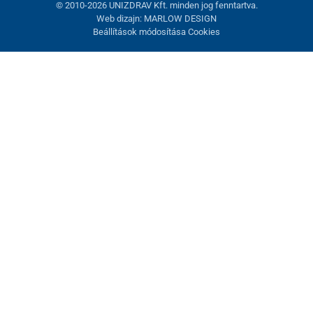
© 2010-2026 UNIZDRAV Kft. minden jog fenntartva.
Web dizajn: MARLOW DESIGN
Beállítások módosítása Cookies
Sütik beállítása
Ezek az oldalak cookie-kat használnak. Egyesek szükségesek az
oldal megfelelő működéséhez, másokat csak az Ön
hozzájárulásával használhatunk fel. Lehetősége van
visszautasítani az opcionális cookie-kat.
Elutasítani.
Feltétlenül szükséges
Teljesítmény
Marketing sütik
Mindent elfogadni
Beállítások kezelése