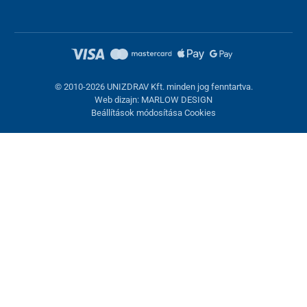
© 2010-2026 UNIZDRAV Kft. minden jog fenntartva.
Web dizajn: MARLOW DESIGN
Beállítások módosítása Cookies
Sütik beállítása
Ezek az oldalak cookie-kat használnak. Egyesek szükségesek az
oldal megfelelő működéséhez, másokat csak az Ön
hozzájárulásával használhatunk fel. Lehetősége van
visszautasítani az opcionális cookie-kat.
Elutasítani.
Feltétlenül szükséges
Teljesítmény