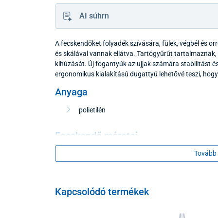
AI súhrn
A fecskendőket folyadék szívására, fülek, végbél és or
és skálával vannak ellátva. Tartógyűrűt tartalmaznak
kihúzását. Új fogantyúk az ujjak számára stabilitást 
ergonomikus kialakítású dugattyú lehetővé teszi, hogy
Anyaga
polietilén
Fecskendő méretei
Tovább 
2 ml - 100 db-os csomagolás
Kapcsolódó termékek
Színváltozat az aktuális raktárállapot alapján.