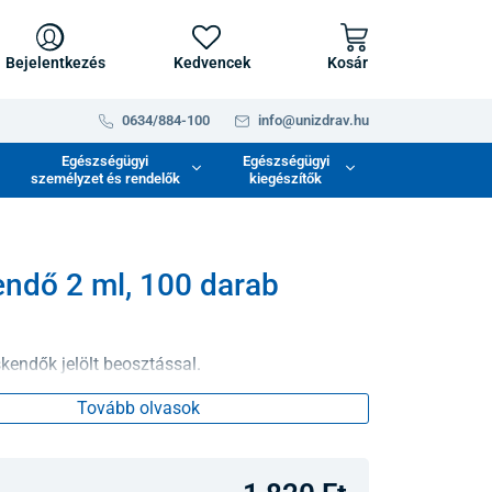
Bejelentkezés
Kedvencek
Kosár
0634/884-100
info@unizdrav.hu
Egészségügyi
Egészségügyi
személyzet és rendelők
kiegészítők
ndő 2 ml, 100 darab
kendők jelölt beosztással.
Tovább olvasok