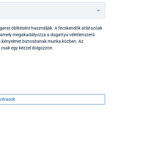
rgarat öblítésére használják. A fecskendők átlátszóak
, amely megakadályozza a dugattyú véletlenszerű
és kényelmet biztosítanak munka közben. Az
 csak egy kézzel dolgozzon.
olvasok