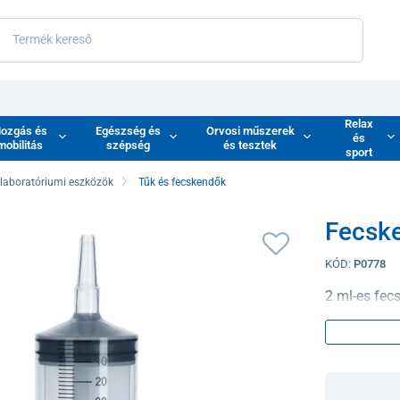
Relax
ozgás és
Egészség és
Orvosi műszerek
és
mobilitás
szépség
és tesztek
sport
 laboratóriumi eszközök
Tűk és fecskendők
Fecske
KÓD:
P0778
2 ml-es fecs