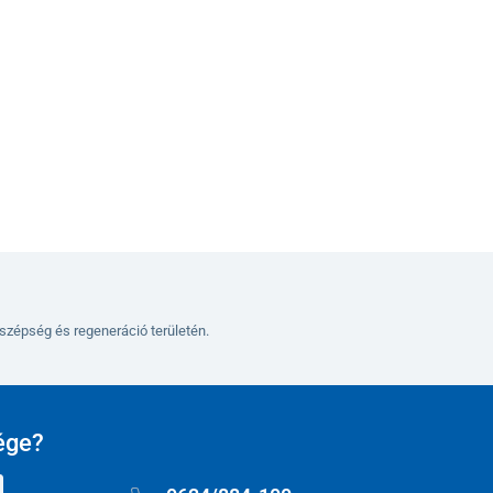
Kosárba
szépség és regeneráció területén.
ége?