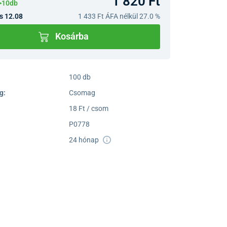
1 820 Ft
>10db
s 12.08
1 433 Ft
ÁFA nélkül 27.0 %
Kosárba
100 db
g:
Csomag
18 Ft / csom
P0778
24 hónap