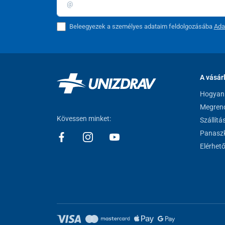
Beleegyezek a személyes adataim feldolgozásába
Ada
A vásár
Hogyan 
Megrend
Kövessen minket:
Szállítá
Panaszk
Elérhet