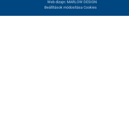
Web dizajn: MARLOW DESIGN
Beállítások módosítása Cookies
atunk fel. Lehetősége van visszautasítani az opcionális cookie-