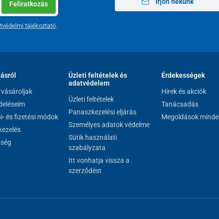
Írjon nekünk
Feliratkozás
tvédelmi tájékoztató
.
lásról
Üzleti feltételek és
Érdekességek
adatvédelem
vásároljak
Hírek és akciók
Üzleti feltételek
eléseim
Tanácsadás
Panaszkezelési eljárás
si- és fizetési módok
Megoldások minde
Személyes adatok védelme
ezelés
Sütik használati
őség
szabályzata
Itt vonhatja vissza a
szerződést