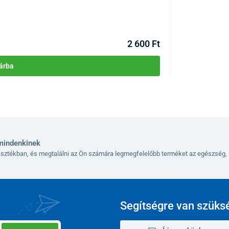
KÓD:
P2464
Raktáron >10db
Kézbesítés 12.08
2 600 Ft
árba
mindenkinek
lasztékban, és megtalálni az Ön számára legmegfelelőbb terméket az egészség, 
Segítségre van szüks