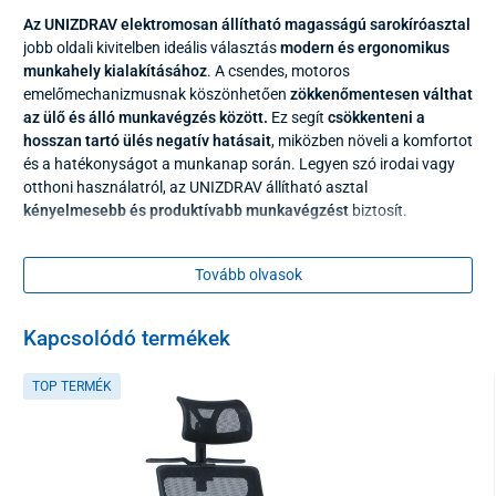
Az UNIZDRAV elektromosan állítható magasságú sarokíróasztal
jobb oldali kivitelben ideális választás
modern és ergonomikus
munkahely kialakításához
. A csendes, motoros
emelőmechanizmusnak köszönhetően
zökkenőmentesen válthat
az ülő és álló munkavégzés között.
Ez segít
csökkenteni a
hosszan tartó ülés negatív hatásait
, miközben növeli a komfortot
és a hatékonyságot a munkanap során. Legyen szó irodai vagy
otthoni használatról, az UNIZDRAV állítható asztal
kényelmesebb és produktívabb munkavégzést
biztosít.
A jobb oldali sarokkialakítás
tökéletesen alkalmazkodik az iroda
elrendezéséhez, és nagy,
jól kihasználható munkafelületet
kínál.
Tovább olvasok
Különösen előnyös több monitor használata esetén, illetve akkor,
ha fontos, hogy minden szükséges dokumentum könnyen
Kapcsolódó termékek
elérhető legyen.
TOP TERMÉK