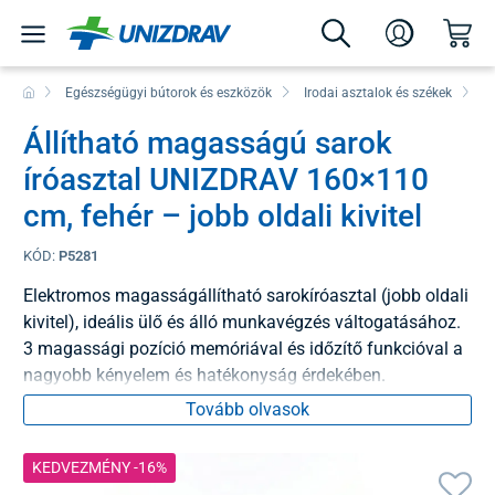
Egészségügyi bútorok és eszközök
Irodai asztalok és székek
Ir
Állítható magasságú sarok
íróasztal UNIZDRAV 160×110
cm, fehér – jobb oldali kivitel
KÓD:
P5281
Elektromos magasságállítható sarokíróasztal (jobb oldali
kivitel), ideális ülő és álló munkavégzés váltogatásához.
3 magassági pozíció memóriával és időzítő funkcióval a
nagyobb kényelem és hatékonyság érdekében.
Tovább olvasok
KEDVEZMÉNY -16%