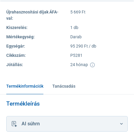
Újrahasznosítási díjak ÁFA-
5 669 Ft
val:
Kiszerelés:
1 db
Mértékegység:
Darab
Egységár:
95 290 Ft / db
Cikkszám:
P5281
Jótállás:
24 hónap
Termékinformációk
Tanácsadás
Termékleírás
AI súhrn