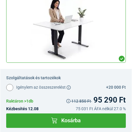
Szolgáltatások és tartozékok
Igénylem az összeszerelést
+20 000 Ft
95 290 Ft
Raktáron >1db
112 850 Ft
Kézbesítés 12.08
75 031 Ft
ÁFA nélkül 27.0 %
Kosárba