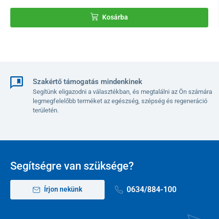
javítani az alsó végtagok vérkeringését
Kosárba
támogatni a helyes testtartást
növelni a koncentrációt és a produktivitást
csökkenteni a fáradtságot és a feszültséget
Annak érdekében, hogy könnyen kontroll alatt tarthassa a váltást
az ülő és álló pozíció között, használhatja az
időzítő funkciót
Szakértő támogatás mindenkinek
hangjelzéssel.
Ez
előre beállított
időközönként (0,5–4 óra)
Segítünk eligazodni a választékban, és megtalálni az Ön számára
figyelmezteti, hogy ideje testhelyzetet váltani.
legmegfelelőbb terméket az egészség, szépség és regeneráció
területén.
Segítségre van szüksége?
0634/884-100
Írjon nekünk
Egyszerű magasságállítás memóriával
Az UNIZDRAV íróasztal
magasságállítása gyors és intuitív.
A