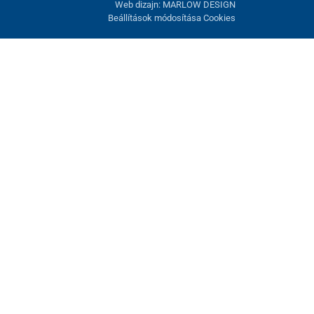
Web dizajn: MARLOW DESIGN
Beállítások módosítása Cookies
atunk fel. Lehetősége van visszautasítani az opcionális cookie-