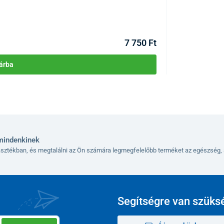
KÓD:
P4697
Raktáron >10db
Kézbesítés 12.08
7 750 Ft
árba
mindenkinek
lasztékban, és megtalálni az Ön számára legmegfelelőbb terméket az egészség, 
Segítségre van szüks