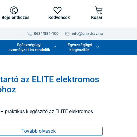
Bejelentkezés
Kedvencek
Kosár
0634/884-100
info@unizdrav.hu
Egészségügyi
Egészségügyi
személyzet és rendelők
kiegészítők
tartó az ELITE elektromos
óhoz
 – praktikus kiegészítő az ELITE elektromos
Tovább olvasok