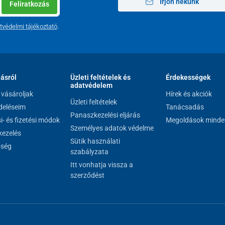
Írjon nekünk
Feliratkozás
tvédelmi tájékoztató
.
lásról
Üzleti feltételek és
Érdekességek
adatvédelem
vásároljak
Hírek és akciók
Üzleti feltételek
eléseim
Tanácsadás
Panaszkezelési eljárás
si- és fizetési módok
Megoldások minde
Személyes adatok védelme
ezelés
Sütik használati
őség
szabályzata
Itt vonhatja vissza a
szerződést