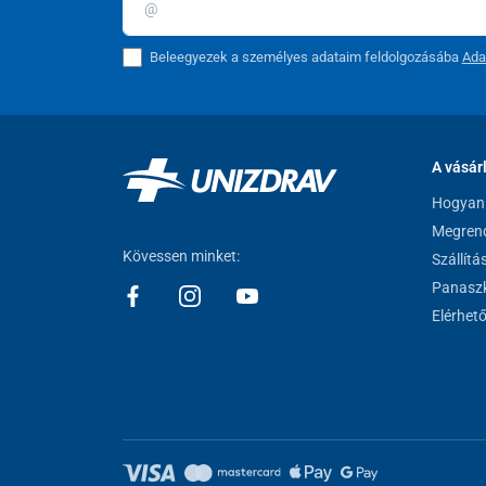
Beleegyezek a személyes adataim feldolgozásába
Ada
A vásár
Hogyan 
Megrend
Kövessen minket:
Szállítá
Panaszk
Elérhet