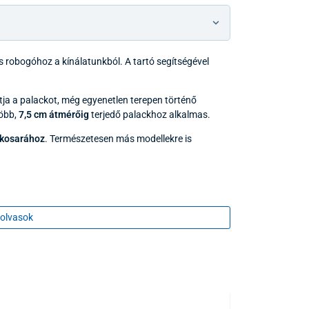
s robogóhoz a kínálatunkból. A tartó segítségével
tja a palackot, még egyenetlen terepen történő
öbb,
7,5 cm átmérőig
terjedő palackhoz alkalmas.
 kosarához
. Természetesen más modellekre is
olvasok