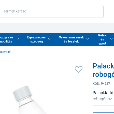
Relax
ozgás és
Egészség és
Orvosi műszerek
és
mobilitás
szépség
és tesztek
sport
lszerelés
Palack
robog
KÓD:
P4927
Palacktartó
robogóhoz.