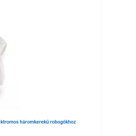
ektromos háromkerekű robogókhoz
Védőhuzat az 