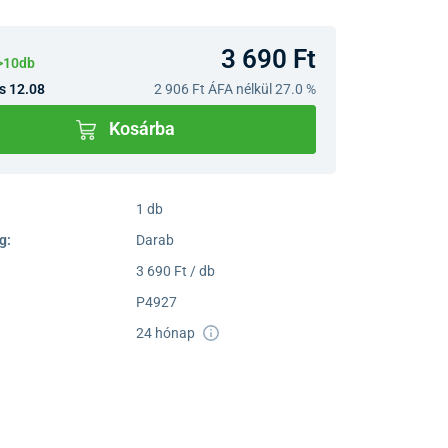
3 690 Ft
>10db
s 12.08
2 906 Ft
ÁFA nélkül 27.0 %
Kosárba
1 db
g:
Darab
3 690 Ft / db
P4927
24 hónap