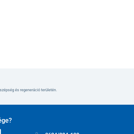
Kosárba
szépség és regeneráció területén.
ége?