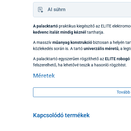
AI súhrn
A palacktartó
praktikus kiegészítő az ELITE elektromo
kedvenc italát mindig kéznél
tarthatja.
A masszív
műanyag konstrukció
biztosan a helyén tar
közlekedés során is. A tartó
univerzális méretű,
a legt
A palacktartó egyszerűen rögzíthető az
ELITE robogó
felszerelhető, ha lehetővé teszik a hasonló rögzítést.
Méretek
magasság: 15,5 cm
Tovább 
szélesség: 8,2 cm
mélység: 8,5 cm
Kapcsolódó termékek
Csomag tartalma
palacktartó