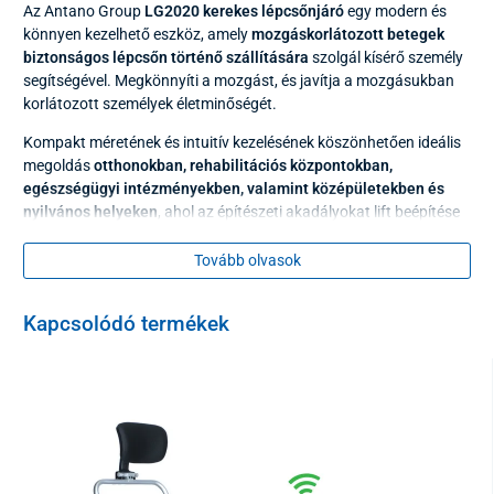
Az Antano Group
LG2020 kerekes lépcsőnjáró
egy modern és
könnyen kezelhető eszköz, amely
mozgáskorlátozott betegek
biztonságos lépcsőn történő szállítására
szolgál kísérő személy
segítségével. Megkönnyíti a mozgást, és javítja a mozgásukban
korlátozott személyek életminőségét.
Kompakt méretének és intuitív kezelésének köszönhetően ideális
megoldás
otthonokban, rehabilitációs központokban,
egészségügyi intézményekben, valamint középületekben és
nyilvános helyeken
, ahol az építészeti akadályokat lift beépítése
nélkül kell leküzdeni.
Tovább olvasok
Kapcsolódó termékek