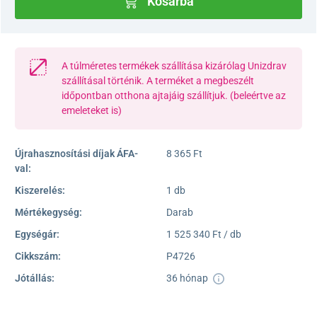
Kosárba
A túlméretes termékek szállítása kizárólag Unizdrav
szállításal történik. A terméket a megbeszélt
időpontban otthona ajtajáig szállítjuk. (beleértve az
emeleteket is)
Újrahasznosítási díjak ÁFA-
8 365 Ft
val:
Kiszerelés:
1 db
Mértékegység:
Darab
Egységár:
1 525 340 Ft / db
Cikkszám:
P4726
Jótállás:
36 hónap