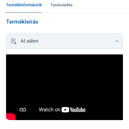
Termékinformációk
Tanácsadás
Termékleírás
AI súhrn