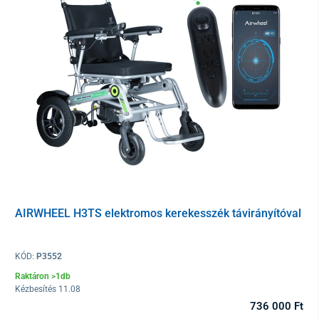
AIRWHEEL H3TS elektromos kerekesszék távirányítóval
KÓD:
P3552
Raktáron >1db
Kézbesítés 11.08
A kerekes lépcsőnjáró előnyei
736 000 Ft