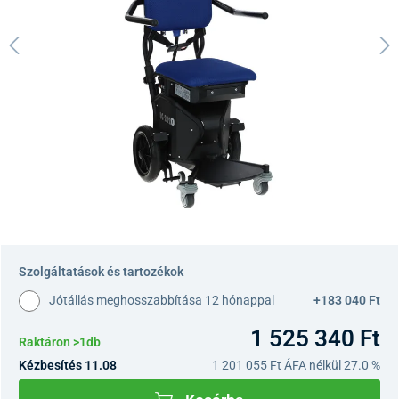
Szolgáltatások és tartozékok
Jótállás meghosszabbítása 12 hónappal
+183 040 Ft
1 525 340 Ft
Raktáron >1db
Kézbesítés 11.08
1 201 055 Ft
ÁFA nélkül 27.0 %