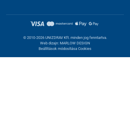
© 2010-2026 UNIZDRAV Kft. minden jog fenntartva.
Web dizajn: MARLOW DESIGN
Beállítások módosítása Cookies
Sütik beállítása
Ezek az oldalak cookie-kat használnak. Egyesek szükségesek az
oldal megfelelő működéséhez, másokat csak az Ön
hozzájárulásával használhatunk fel. Lehetősége van
visszautasítani az opcionális cookie-kat.
Elutasítani.
Feltétlenül szükséges
Teljesítmény