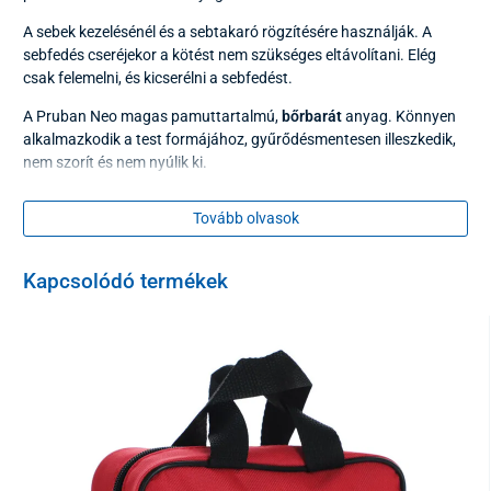
A sebek kezelésénél és a sebtakaró rögzítésére használják. A
sebfedés cseréjekor a kötést nem szükséges eltávolítani. Elég
csak felemelni, és kicserélni a sebfedést.
A Pruban Neo magas pamuttartalmú,
bőrbarát
anyag. Könnyen
alkalmazkodik a test formájához, gyűrődésmentesen illeszkedik,
nem szorít és nem nyúlik ki.
A
3-as méret 10–40 cm-es kerületre
alkalmas, például a
könyök,
Tovább olvasok
térd vagy boka rögzítésére.
Méret
Kapcsolódó termékek
3-as méret 10 – 40 cm kerülethez
Hossza kinyújtva: 1 m
Szélesség nyújtás nélkül: 3 cm
Összetétel
68% pamut, 24% poliamid, 8% elasztán