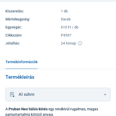
Kiszerelés:
1 db
Mértékegység:
Darab
Egységár:
610 Ft / db
Cikkszám:
P4597
Jótállás:
24 hónap
Termékinformációk
Termékleírás
AI súhrn
A
Pruban Neo hálós kötés
egy rendkívül rugalmas, magas
pamuttartalmú kötöző anyag.