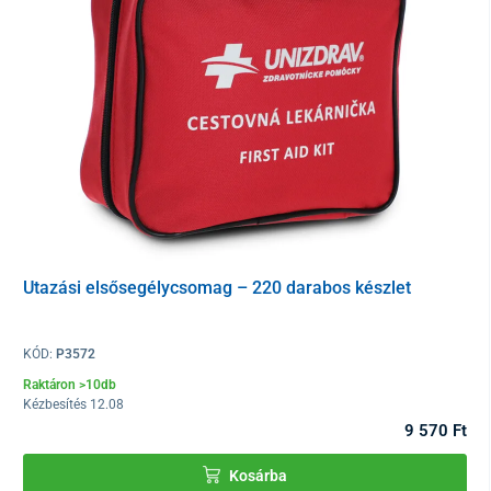
Csomagolás
1 db
Utazási elsősegélycsomag – 220 darabos készlet
KÓD:
P3572
Raktáron >10db
Kézbesítés 12.08
9 570 Ft
Kosárba