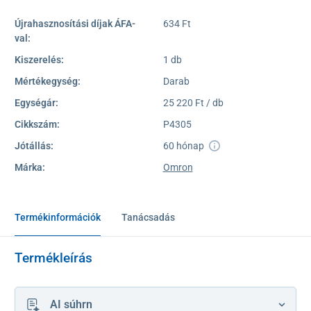
Újrahasznosítási díjak ÁFA-
634 Ft
val:
Kiszerelés:
1 db
Mértékegység:
Darab
Egységár:
25 220 Ft / db
Cikkszám:
P4305
Jótállás:
60 hónap
Márka:
Omron
Termékinformációk
Tanácsadás
Termékleírás
AI súhrn