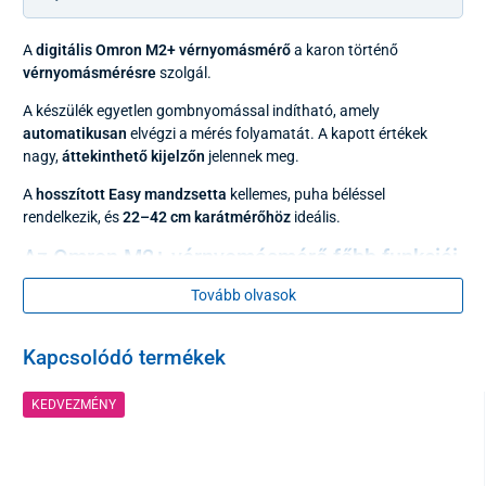
A
digitális Omron M2+ vérnyomásmérő
a karon történő
vérnyomásmérésre
szolgál.
A készülék egyetlen gombnyomással indítható, amely
automatikusan
elvégzi a mérés folyamatát. A kapott értékek
nagy,
áttekinthető kijelzőn
jelennek meg.
A
hosszított Easy mandzsetta
kellemes, puha béléssel
rendelkezik, és
22–42 cm karátmérőhöz
ideális.
Az Omron M2+ vérnyomásmérő főbb funkciói
Tovább olvasok
Intelli Sense
– intelligens mandzsettafelfújási rendszer,
amely minimalizálja a nyomást és kényelmesebbé teszi a
mérést
Kapcsolódó termékek
Mandzsetta helyes felhelyezésének
ellenőrzése
Testmozgás-érzékelés mérés közben
KEDVEZMÉNY
Szabálytalan pulzus
(aritmia) érzékelése
Magas vérnyomás
jelző