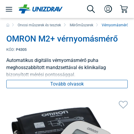
Orvosi műszerek és tesztek
Mérőműszerek
Vérnyomásmérők
OMRON M2+ vérnyomásmérő
KÓD:
P4305
Automatikus digitális vérnyomásmérő puha
meghosszabbított mandzsettával és klinikailag
bizonyított mérési pontossággal.
Tovább olvasok