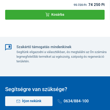
74 250 Ft
95 720 Ft
A csomag tartalma
Kosárba
Karos vérnyomásmérő
Easy mandzsetta (kar átmérője: 22–42 cm)
4 db AA elem
Hálózati adapter
Használati útmutató
Szakértő támogatás mindenkinek
Segítünk eligazodni a választékban, és megtalálni az Ön számára
Műszaki adatok
legmegfelelőbb terméket az egészség, szépség és regeneráció
területén.
Vérnyomásmérés tartománya
SYS: 60 – 260 Hgmm
DIA: 40 – 215 Hgmm
Pulzusmérés tartománya
40-180 ütés/ perc
Segítségre van szüksége?
Mérési pontosság
vérnyomás: ± 3
0634/884-100
Írjon nekünk
Hgmm