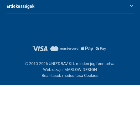
Érdekességek
© 2010-2026 UNIZDRAV Kft. minden jog fenntartva.
Web dizajn: MARLOW DESIGN
Beállítások módosítása Cookies
Sütik beállítása
Ezek az oldalak cookie-kat használnak. Egyesek szükségesek az
oldal megfelelő működéséhez, másokat csak az Ön
hozzájárulásával használhatunk fel. Lehetősége van
visszautasítani az opcionális cookie-kat.
Elutasítani.