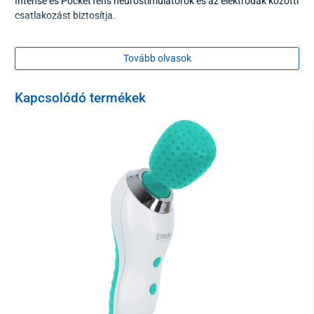
Intense és PocketTens neurostimulátorok és az elektródák közötti
csatlakozást biztosítja.
Tovább olvasok
Kapcsolódó termékek