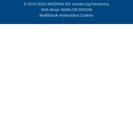
© 2010-2026 UNIZDRAV Kft. minden jog fenntartva.
Web dizajn: MARLOW DESIGN
Beállítások módosítása Cookies
Sütik beállítása
Ezek az oldalak cookie-kat használnak. Egyesek szükségesek az
oldal megfelelő működéséhez, másokat csak az Ön
hozzájárulásával használhatunk fel. Lehetősége van
visszautasítani az opcionális cookie-kat.
Elutasítani.
Feltétlenül szükséges
Teljesítmény
Marketing sütik
Mindent elfogadni
Beállítások kezelése