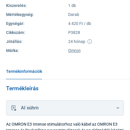
Kiszerelés:
1 db
Mértékegység:
Darab
Egységár:
4 420 Ft / db
Cikkszám:
P3828
Jótállás:
24 hónap
Márka:
Omron
Termékinformációk
Termékleírás
AI súhrn
Az OMRON E3 Intense stimulátorhoz való kábel az OMRON E3