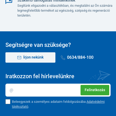
Szakértő támogatás mindenkinek
Segítünk eligazodni a választékban, és megtalálni az Ön számára
legmegfelelőbb terméket az egészség, szépség és regeneráció
területén.
Segítségre van szüksége?
0634/884-100
Írjon nekünk
Iratkozzon fel hírlevelünkre
Feliratkozás
Beleegyezek a személyes adataim feldolgozásába
Adatvédelmi
tájékoztató
.