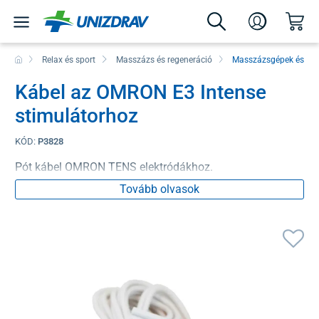
Relax és sport
Masszázs és regeneráció
Masszázsgépek és es
Kábel az OMRON E3 Intense
stimulátorhoz
KÓD:
P3828
Pót kábel OMRON TENS elektródákhoz.
Tovább olvasok