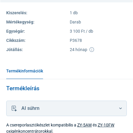
Kiszerelés:
1 db
Mértékegység:
Darab
Egységár:
3 100 Ft / db
Cikkszám:
P3678
Jótállás:
24 hónap
Termékinformációk
Termékleírás
AI súhrn
A csereporlasztókészlet kompatibilis a
ZY-5AW
és
ZY-10FW
oxigénkoncentrátorokkal.