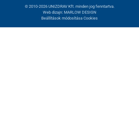
© 2010-2026 UNIZDRAV Kft. minden jog fenntartva.
Web dizajn: MARLOW DESIGN
Beállítások módosítása Cookies
Sütik beállítása
Ezek az oldalak cookie-kat használnak. Egyesek szükségesek az
oldal megfelelő működéséhez, másokat csak az Ön
hozzájárulásával használhatunk fel. Lehetősége van
visszautasítani az opcionális cookie-kat.
Elutasítani.
Feltétlenül szükséges
Teljesítmény
Marketing sütik
Mindent elfogadni
Beállítások kezelése