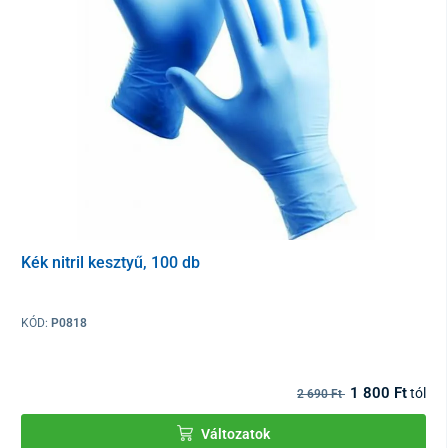
Kék nitril kesztyű, 100 db
KÓD:
P0818
1 800 Ft
tól
2 690 Ft
Változatok