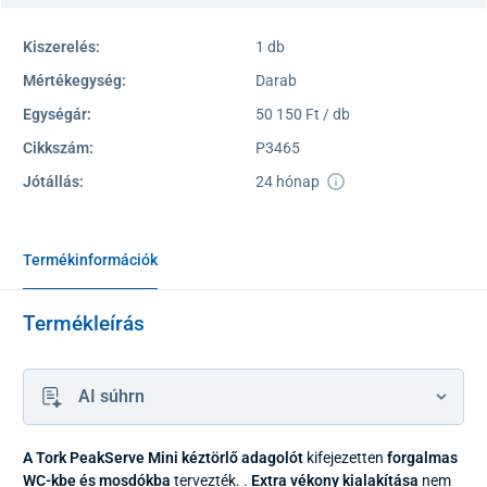
Kiszerelés:
1 db
Mértékegység:
Darab
Egységár:
50 150 Ft / db
Cikkszám:
P3465
Jótállás:
24 hónap
Termékinformációk
Termékleírás
AI súhrn
A Tork PeakServe Mini kéztörlő adagolót
kifejezetten
forgalmas
WC-kbe és mosdókba
tervezték. .
Extra vékony kialakítása
nem