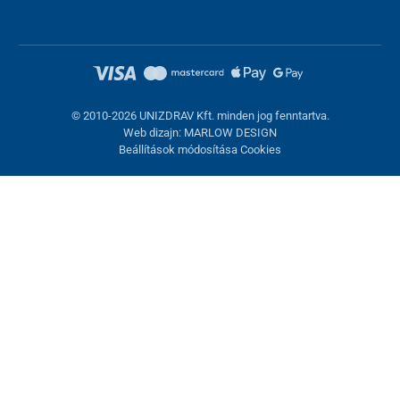
© 2010-2026 UNIZDRAV Kft. minden jog fenntartva.
Web dizajn: MARLOW DESIGN
Beállítások módosítása Cookies
Sütik beállítása
Ezek az oldalak cookie-kat használnak. Egyesek szükségesek az
oldal megfelelő működéséhez, másokat csak az Ön
hozzájárulásával használhatunk fel. Lehetősége van
visszautasítani az opcionális cookie-kat.
Elutasítani.
Feltétlenül szükséges
Teljesítmény