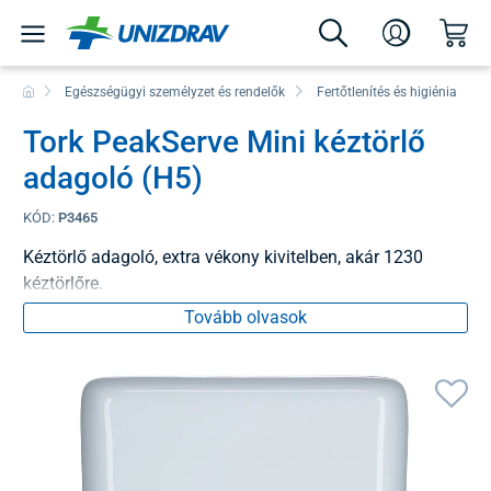
Egészségügyi személyzet és rendelők
Fertőtlenítés és higiénia
Tork PeakServe Mini kéztörlő
adagoló (H5)
KÓD:
P3465
Kéztörlő adagoló, extra vékony kivitelben, akár 1230
kéztörlőre.
Tovább olvasok