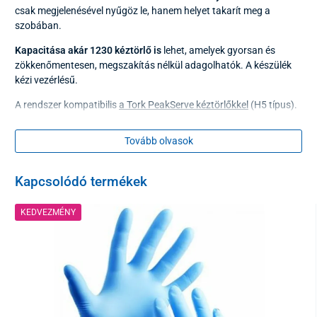
csak megjelenésével nyűgöz le, hanem helyet takarít meg a
szobában.
Kapacitása akár 1230 kéztörlő is
lehet, amelyek gyorsan és
zökkenőmentesen, megszakítás nélkül adagolhatók. A készülék
kézi vezérlésű.
A rendszer kompatibilis
a Tork PeakServe kéztörlőkkel
(H5 típus).
A kéztörlők adagolása csökkenti a fogyasztást és javítja a
higiéniai szintet.
Tovább olvasok
technikai paraméterek
Kapcsolódó termékek
Rendszer
H5 (552550)
KEDVEZMÉNY
Méretek (Ma x Sz x Mé)
49,1 x 36,7 x 10,1 cm
Súly
2740 g
Anyag
műanyag
Szín
fehér