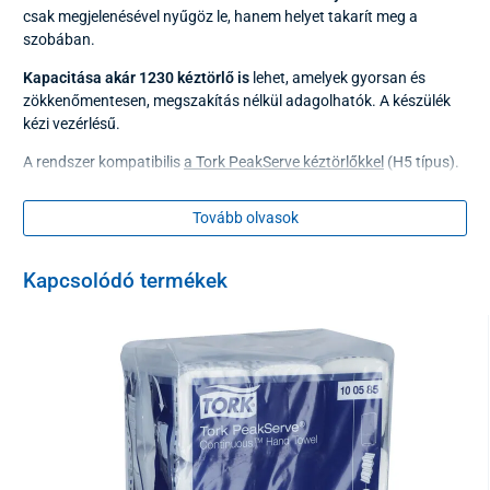
csak megjelenésével nyűgöz le, hanem helyet takarít meg a
szobában.
Kapacitása akár 1230 kéztörlő is
lehet, amelyek gyorsan és
zökkenőmentesen, megszakítás nélkül adagolhatók. A készülék
kézi vezérlésű.
A rendszer kompatibilis
a Tork PeakServe kéztörlőkkel
(H5 típus).
A kéztörlők adagolása csökkenti a fogyasztást és javítja a
higiéniai szintet.
Tovább olvasok
technikai paraméterek
Kapcsolódó termékek
Rendszer
H5 (552550)
Méretek (Ma x Sz x Mé)
49,1 x 36,7 x 10,1 cm
Súly
2740 g
Anyag
műanyag
Szín
fehér