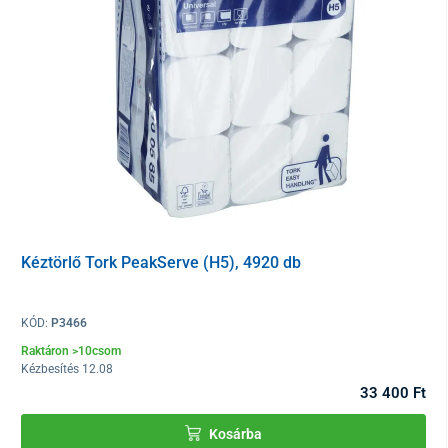
Kéztörlő Tork PeakServe (H5), 4920 db
KÓD:
P3466
Raktáron >10csom
Kézbesítés 12.08
33 400 Ft
Kosárba