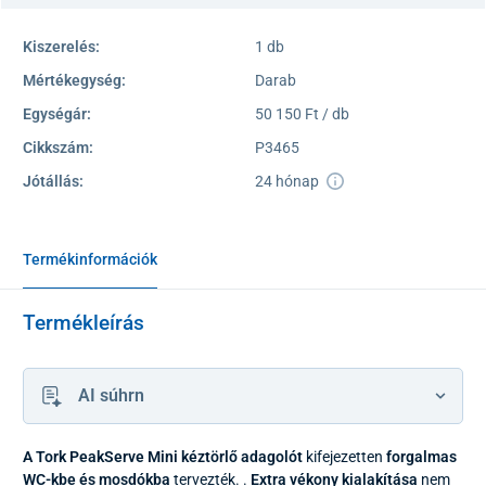
Kiszerelés:
1 db
Mértékegység:
Darab
Egységár:
50 150 Ft / db
Cikkszám:
P3465
Jótállás:
24 hónap
Termékinformációk
Termékleírás
AI súhrn
A Tork PeakServe Mini kéztörlő adagolót
kifejezetten
forgalmas
WC-kbe és mosdókba
tervezték. .
Extra vékony kialakítása
nem