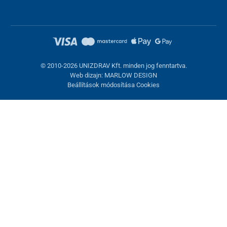
© 2010-2026 UNIZDRAV Kft. minden jog fenntartva.
Web dizajn: MARLOW DESIGN
Beállítások módosítása Cookies
Sütik beállítása
Ezek az oldalak cookie-kat használnak. Egyesek szükségesek az
oldal megfelelő működéséhez, másokat csak az Ön
hozzájárulásával használhatunk fel. Lehetősége van
visszautasítani az opcionális cookie-kat.
Elutasítani.
Feltétlenül szükséges
Teljesítmény