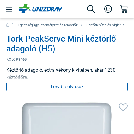
Egészségügyi személyzet és rendelők
Fertőtlenítés és higiénia
Tork PeakServe Mini kéztörlő
adagoló (H5)
KÓD:
P3465
Kéztörlő adagoló, extra vékony kivitelben, akár 1230
kéztörlőre.
Tovább olvasok