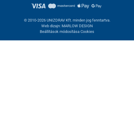
© 2010-2026 UNIZDRAV Kft. minden jog fenntartva.
Web dizajn: MARLOW DESIGN
Beállítások módosítása Cookies
Sütik beállítása
Ezek az oldalak cookie-kat használnak. Egyesek szükségesek az
oldal megfelelő működéséhez, másokat csak az Ön
hozzájárulásával használhatunk fel. Lehetősége van
visszautasítani az opcionális cookie-kat.
Elutasítani.
Feltétlenül szükséges
Teljesítmény
Marketing sütik