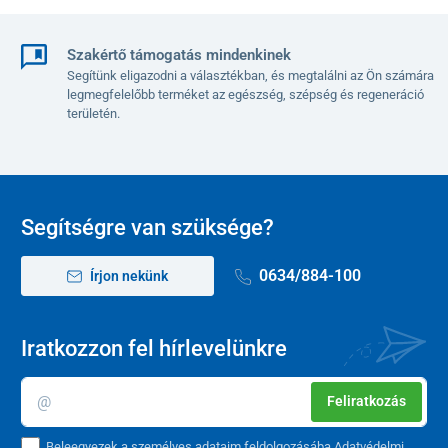
Szakértő támogatás mindenkinek
Segítünk eligazodni a választékban, és megtalálni az Ön számára
legmegfelelőbb terméket az egészség, szépség és regeneráció
területén.
Segítségre van szüksége?
0634/884-100
Írjon nekünk
Iratkozzon fel hírlevelünkre
Feliratkozás
Beleegyezek a személyes adataim feldolgozásába
Adatvédelmi