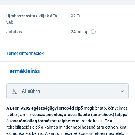
Újrahasznosítási díjak ÁFA-
92 Ft
val:
Jótállás:
24 hónap
Termékinformációk
Termékleírás
AI súhrn
A Leon V202 egészségügyi ortopéd cipő
megbízható, kényelmes
lábbeli, amely
csúszásmentes, ütéscsillapító (anti-shock) talppal
és
anatómiailag formázott talpbetéttel
rendelkezik. Ez a
rehabilitációs cipő alkalmas mindennapi használatra otthon, kint
és munka közben is. A zárt orr résznek köszönhetően megfelelő