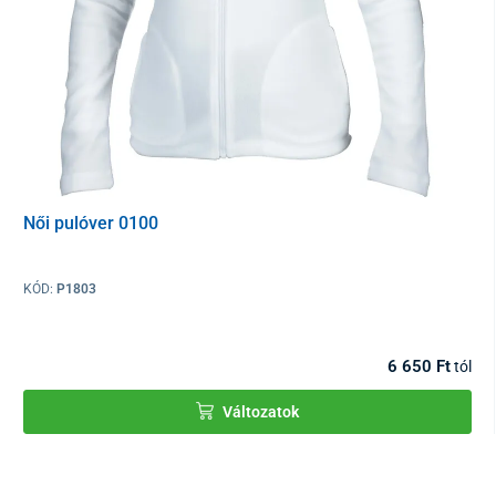
Női pulóver 0100
KÓD:
P1803
6 650 Ft
tól
Változatok