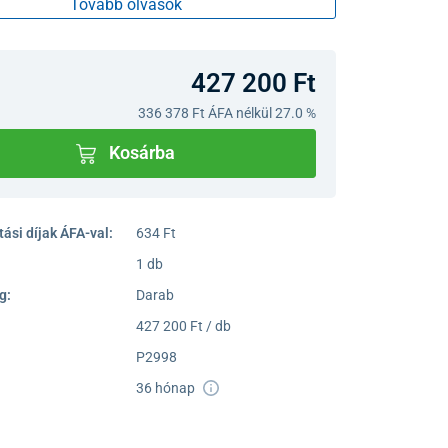
Tovább olvasok
427 200 Ft
336 378 Ft
ÁFA nélkül 27.0 %
Kosárba
ási díjak ÁFA-val:
634 Ft
1 db
g:
Darab
427 200 Ft / db
P2998
36 hónap