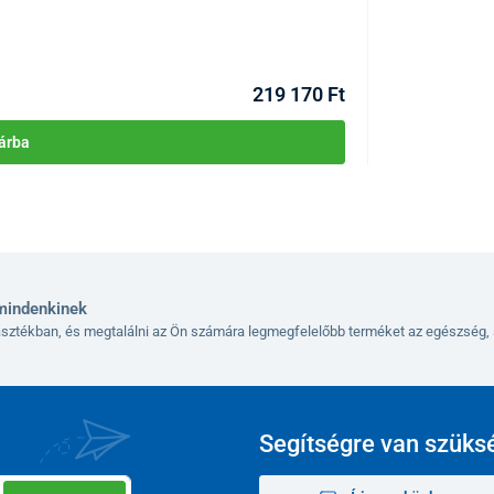
KÓD:
P2024
knak megfelelően használja. Használat előtt
Raktáron >10db
 használatára vonatkozó tudnivalókat.
Kézbesítés 12.08
219 170 Ft
s jótállás 24 hónap, és minden gyártási, illetve
ban nem terjed ki az akkumulátor kapacitásának
re, amelyek a szokásos használatból és a töltési
árba
mindenkinek
lasztékban, és megtalálni az Ön számára legmegfelelőbb terméket az egészség, 
Segítségre van szüks