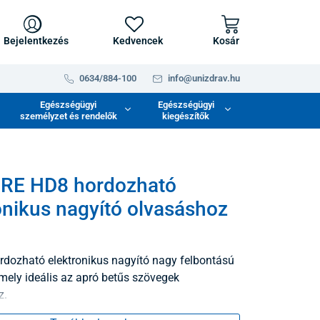
Bejelentkezés
Kedvencek
Kosár
0634/884-100
info@unizdrav.hu
Egészségügyi
Egészségügyi
személyzet és rendelők
kiegészítők
RE HD8 hordozható
onikus nagyító olvasáshoz
dozható elektronikus nagyító nagy felbontású
amely ideális az apró betűs szövegek
z.