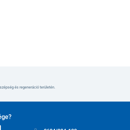
Kosárba
szépség és regeneráció területén.
ége?