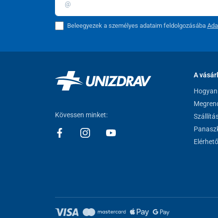
Beleegyezek a személyes adataim feldolgozásába
Ada
A vásár
Hogyan 
Megrend
Kövessen minket:
Szállítá
Panaszk
Elérhet