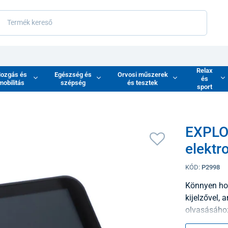
Relax
ozgás és
Egészség és
Orvosi műszerek
és
mobilitás
szépség
és tesztek
sport
EXPLO
elektr
KÓD:
P2998
Könnyen hor
kijelzővel, 
olvasásáho