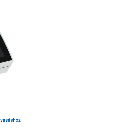
gével
ztos színmód
yítása
 csatlakoztatás
ágig képes fókuszálni
ónagyító
lvasáshoz
Ágytálca