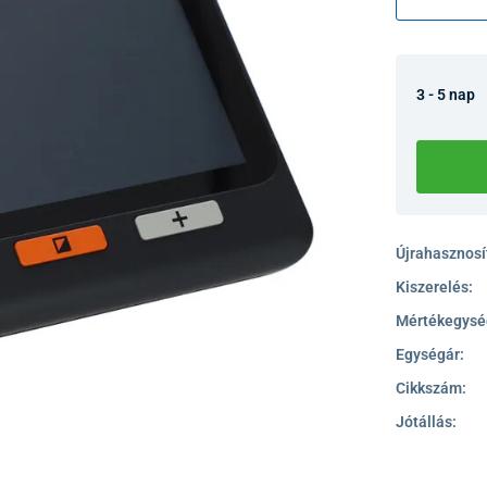
3 - 5 nap
Újrahasznosít
Kiszerelés:
Mértékegysé
Egységár:
Cikkszám:
Jótállás: