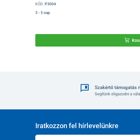
KÓD:
P3004
A terméket a használati útmutatóban foglalta
3 - 5 nap
figyelmesen olvassa el az eszköz biztonságos
Az akkumulátor működésére vonatkozó törvénye
rejtett anyaghibára kiterjed. A jótállás azon
csökkenésére és természetes kémiai öregedésé
Kos
ciklusok számából erednek.
Szakértő támogatás 
Segítünk eligazodni a vá
Iratkozzon fel hírlevelünkre