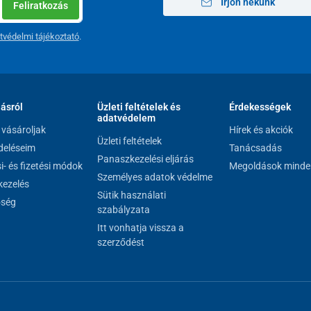
Írjon nekünk
Feliratkozás
tvédelmi tájékoztató
.
lásról
Üzleti feltételek és
Érdekességek
adatvédelem
vásároljak
Hírek és akciók
Üzleti feltételek
eléseim
Tanácsadás
Panaszkezelési eljárás
si- és fizetési módok
Megoldások minde
Személyes adatok védelme
ezelés
Sütik használati
őség
szabályzata
Itt vonhatja vissza a
szerződést