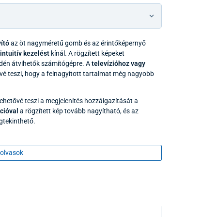
ító
az öt nagyméretű gomb és az érintőképernyő
intuitív kezelést
kínál. A rögzített képeket
dén átvihetők számítógépre. A
televízióhoz vagy
vé teszi, hogy a felnagyított tartalmat még nagyobb
ehetővé teszi a megjelenítés hozzáigazítását a
cióval
a rögzített kép tovább nagyítható, és az
gtekinthető.
rasztos színmódot
kínál, amelyek javítják a szöveg
olságban lévő tárgyakra is képes fókuszálni
.
olvasok
kus olvasónagyító fő előnyei
yítás