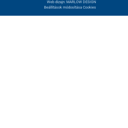
Web dizajn: MARLOW DESIGN
Beállítások módosítása Cookies
atunk fel. Lehetősége van visszautasítani az opcionális cookie-