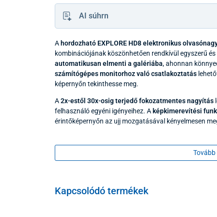
AI súhrn
A
hordozható EXPLORE HD8 elektronikus olvasónagy
kombinációjának köszönhetően rendkívül egyszerű és
automatikusan elmenti a galériába
, ahonnan könnye
számítógépes monitorhoz való csatlakoztatás
lehető
képernyőn tekinthesse meg.
A
2x-estől 30x-osig terjedő fokozatmentes nagyítás
l
felhasználó egyéni igényeihez. A
képkimerevítési funk
érintőképernyőn az ujj mozgatásával kényelmesen me
A készülék
teljes színű megjelenítést
és akár
17 kont
olvashatóságát. A
kettős kamera
akár
12 méteres táv
Tovább 
Az akkumulátor üzemideje megközelítőleg 4,5 óra.
Az EXPLORE HD8 hordozható elektroni
Kapcsolódó termékek
fokozatmentes
2x-estől 30x-osig terjedő nag
nagyméretű,
8″-os érintőképernyő