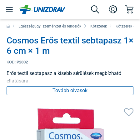
Egészségügyi személyzet és rendelők
Kötszerek
Kötszerek és 
Cosmos Erős textil sebtapasz 1×
6 cm × 1 m
KÓD:
P2802
Erős textil sebtapasz a kisebb sérülések megbízható
ellátására.
Tovább olvasok