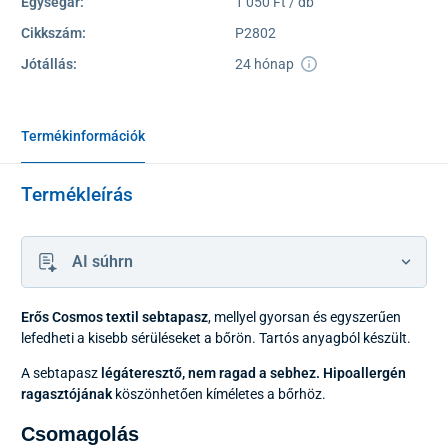
Egységár:
1 050 Ft / db
Cikkszám:
P2802
Jótállás:
24 hónap
Termékinformációk
Termékleírás
AI súhrn
Erős Cosmos textil sebtapasz
, mellyel gyorsan és egyszerűen
lefedheti a kisebb sérüléseket a bőrön. Tartós anyagból készült.
A sebtapasz
légáteresztő, nem ragad a sebhez. Hipoallergén
ragasztójának
köszönhetően kíméletes a bőrhöz.
Csomagolás