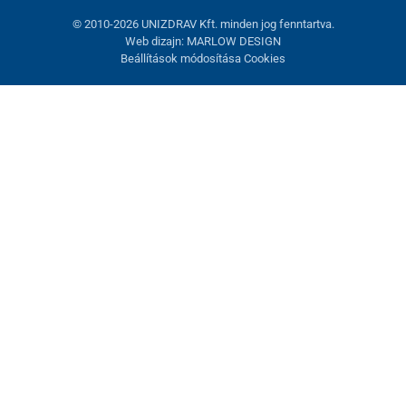
© 2010-2026 UNIZDRAV Kft. minden jog fenntartva.
Web dizajn: MARLOW DESIGN
Beállítások módosítása Cookies
Sütik beállítása
Ezek az oldalak cookie-kat használnak. Egyesek szükségesek az
oldal megfelelő működéséhez, másokat csak az Ön
hozzájárulásával használhatunk fel. Lehetősége van
visszautasítani az opcionális cookie-kat.
Elutasítani.
Feltétlenül szükséges
Teljesítmény
Marketing sütik