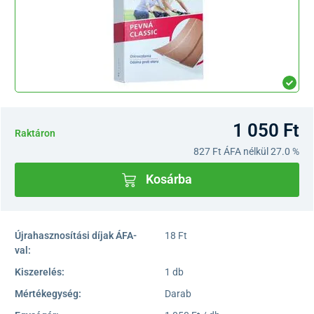
1 050 Ft
Raktáron
827 Ft
ÁFA nélkül 27.0 %
Kosárba
Újrahasznosítási díjak ÁFA-
18 Ft
val:
Kiszerelés:
1 db
Mértékegység:
Darab