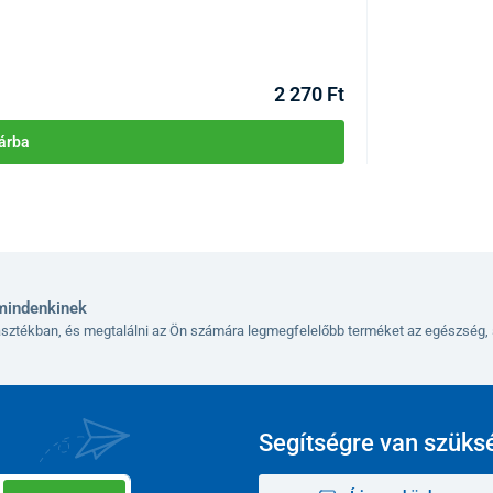
KÓD:
P1621
2 270 Ft
árba
mindenkinek
lasztékban, és megtalálni az Ön számára legmegfelelőbb terméket az egészség, 
Segítségre van szüks