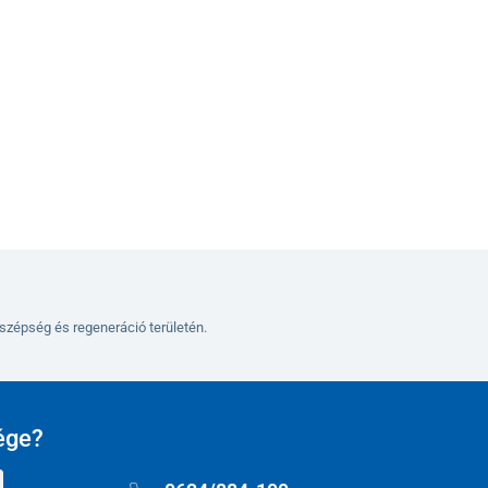
Változatok
szépség és regeneráció területén.
ége?