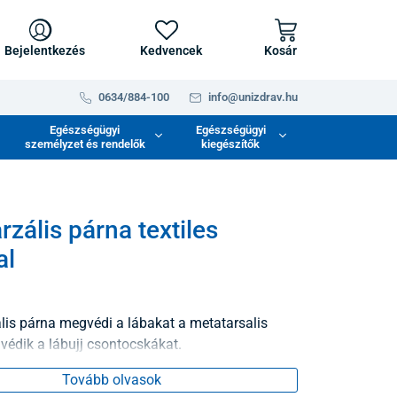
Bejelentkezés
Kedvencek
Kosár
0634/884-100
info@unizdrav.hu
Egészségügyi
Egészségügyi
személyzet és rendelők
kiegészítők
rzális párna textiles
al
lis párna megvédi a lábakat a metatarsalis
 védik a lábujj csontocskákat.
Tovább olvasok