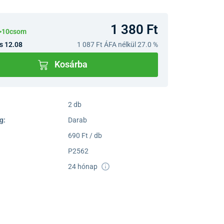
1 380 Ft
 >10csom
s 12.08
1 087 Ft
ÁFA nélkül 27.0 %
Kosárba
2 db
g:
Darab
690 Ft / db
P2562
24 hónap