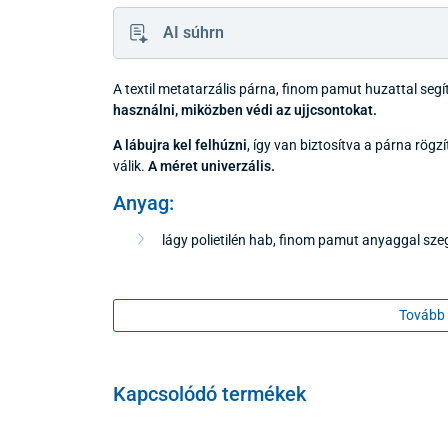
AI súhrn
A textil metatarzális párna, finom pamut huzattal segí
használni, miközben védi az ujjcsontokat.
A lábujra kel felhúzni
, így van biztosítva a párna rö
válik.
A méret univerzális.
Anyag:
lágy polietilén hab, finom pamut anyaggal sze
Csomagolás:
Tovább 
1 pár
Kapcsolódó termékek