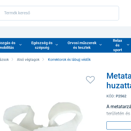
Relax
ozgás és
Egészség és
Orvosi műszerek
és
mobilitás
szépség
és tesztek
sport
dázsok
Alsó végtagok
Korrektorok és lábujj védők
Metata
huzatt
KÓD:
P2562
A metatarzá
területén és