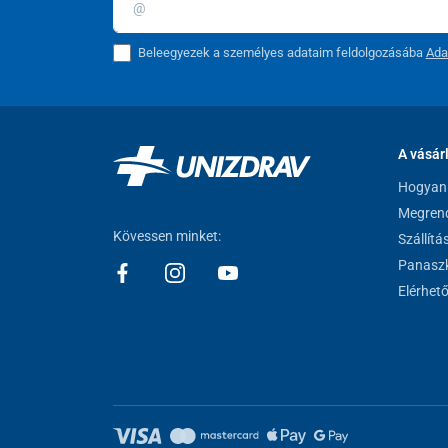
Beleegyezek a személyes adataim feldolgozásába
Ada
A vásár
Hogyan 
Megrend
Kövessen minket:
Szállítá
Panaszk
Elérhet