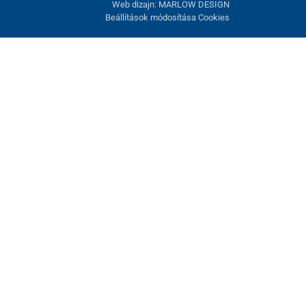
Web dizajn: MARLOW DESIGN
Beállítások módosítása Cookies
atunk fel. Lehetősége van visszautasítani az opcionális cookie-