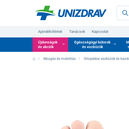
Ajándékötletek
Tanácsok
Kapcsolat
Újdonságok
Egészségügyi bútorok
M
és akciók
és eszközök
Mozgás és mobilitás
Ortopédiai eszközök és ban