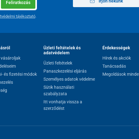
Írjon nekünk
Feliratkozás
tvédelmi tájékoztató
.
lásról
Üzleti feltételek és
Érdekességek
adatvédelem
vásároljak
Hírek és akciók
Üzleti feltételek
eléseim
Tanácsadás
Panaszkezelési eljárás
si- és fizetési módok
Megoldások minde
Személyes adatok védelme
ezelés
Sütik használati
őség
szabályzata
Itt vonhatja vissza a
szerződést