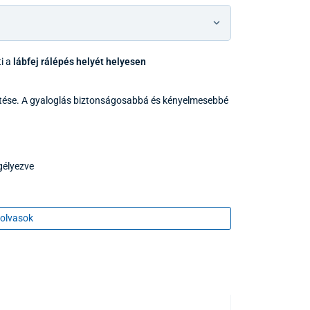
ti a
lábfej rálépés helyét helyesen
gzítése. A gyaloglás biztonságosabbá és kényelmesebbé
gélyezve
olvasok