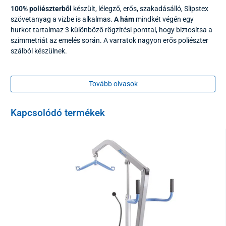
100% poliészterből
készült, lélegző, erős, szakadásálló, Slipstex
szövetanyag a vizbe is alkalmas.
A hám
mindkét végén egy
hurkot tartalmaz 3 különböző rögzítési ponttal, hogy biztosítsa a
szimmetriát az emelés során. A varratok nagyon erős poliészter
szálból készülnek.
Maximális terhelhetőség 200 kg-ig.
Tovább olvasok
Méretek:
Kapcsolódó termékek