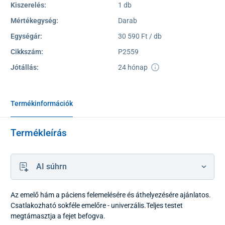
Kiszerelés:
1 db
Mértékegység:
Darab
Egységár:
30 590 Ft / db
Cikkszám:
P2559
Jótállás:
24 hónap
Termékinformációk
Termékleírás
AI súhrn
Az emelő hám a páciens felemelésére és áthelyezésére ajánlatos.
Csatlakozható sokféle emelőre - univerzális.Teljes testet
megtámasztja a fejet befogva.