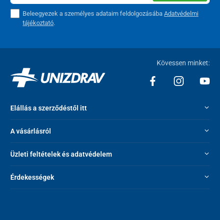
Beleegyezek a személyes adataim feldolgozásába
Adatvédelmi
tájékoztató
.
Kövessen minket:
Elállás a szerződéstől itt
A vásárlásról
Üzleti feltételek és adatvédelem
Érdekességek