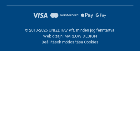
© 2010-2026 UNIZDRAV Kft. minden jog fenntartva.
Web dizajn: MARLOW DESIGN
Beállítások módosítása Cookies
Sütik beállítása
Ezek az oldalak cookie-kat használnak. Egyesek szükségesek az
oldal megfelelő működéséhez, másokat csak az Ön
hozzájárulásával használhatunk fel. Lehetősége van
visszautasítani az opcionális cookie-kat.
Elutasítani.
Feltétlenül szükséges
Teljesítmény