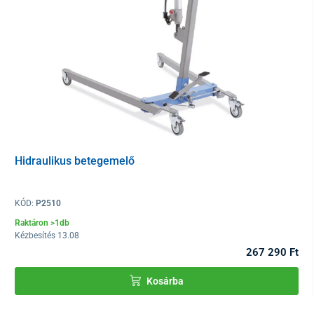
A
B
C
D
Univerzális
143
80
93
35
méret
cm
cm
cm
cm
Hidraulikus betegemelő
KÓD:
P2510
Raktáron >1db
Kézbesítés 13.08
267 290 Ft
Kosárba