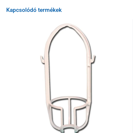
Kapcsolódó termékek
A szerkezet alsó oldalán széles kerekek találhatók, amelyek jobb
stabilitást biztosítanak.