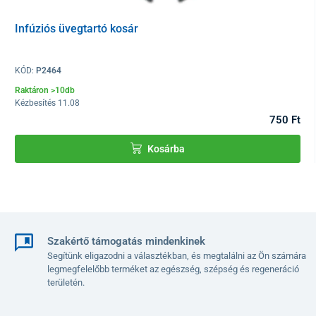
Infúziós üvegtartó kosár
KÓD:
P2464
Raktáron >10db
A parván váza eloxált alumíniumból készült. A paraván tűzálló,
Kézbesítés 11.08
tartós PVC anyagból készült, könnyen tisztítható és
750 Ft
karbantartható.
Kosárba
Szakértő támogatás mindenkinek
Segítünk eligazodni a választékban, és megtalálni az Ön számára
legmegfelelőbb terméket az egészség, szépség és regeneráció
területén.