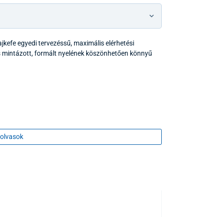
jkefe egyedi tervezéssű, maximális elérhetési
 és mintázott, formált nyelének köszönhetően könnyű
olvasok
KEDVEZMÉNY
TOP TERMÉK