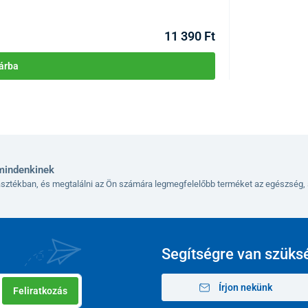
Raktáron >10db
Kézbesítés 12.08
11 390 Ft
árba
mindenkinek
lasztékban, és megtalálni az Ön számára legmegfelelőbb terméket az egészség, 
Segítségre van szüks
Írjon nekünk
Feliratkozás