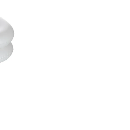
Hordozható zuha
KÓD:
P4787