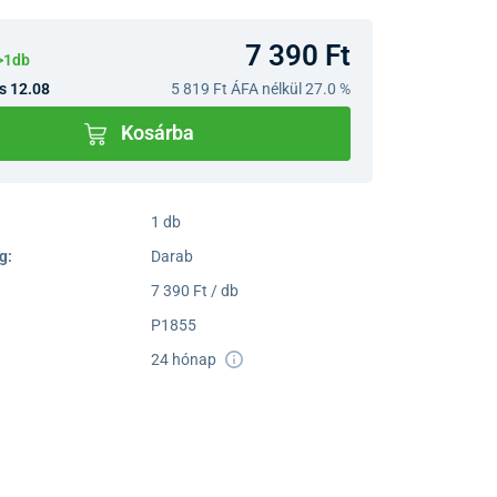
7 390 Ft
>1db
s 12.08
5 819 Ft
ÁFA nélkül 27.0 %
Kosárba
1 db
g:
Darab
7 390 Ft / db
P1855
24 hónap