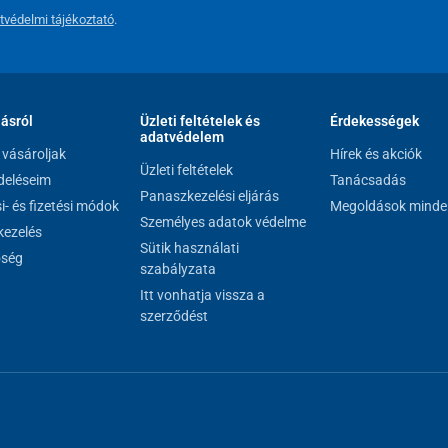
tvédelmi tájékoztató
.
lásról
Üzleti feltételek és
Érdekességek
adatvédelem
vásároljak
Hírek és akciók
Üzleti feltételek
eléseim
Tanácsadás
Panaszkezelési eljárás
si- és fizetési módok
Megoldások minde
Személyes adatok védelme
ezelés
Sütik használati
őség
szabályzata
Itt vonhatja vissza a
szerződést