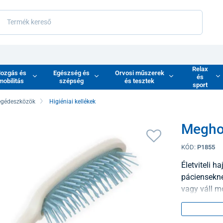
Relax
ozgás és
Egészség és
Orvosi műszerek
és
mobilitás
szépség
és tesztek
sport
egédeszközök
Higiéniai kellékek
Meghos
KÓD:
P1855
Életviteli ha
páciensekne
vagy váll m