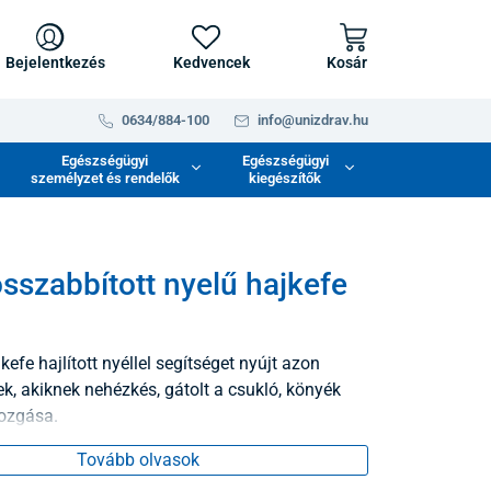
Bejelentkezés
Kedvencek
Kosár
0634/884-100
info@unizdrav.hu
Egészségügyi
Egészségügyi
személyzet és rendelők
kiegészítők
szabbított nyelű hajkefe
jkefe hajlított nyéllel segítséget nyújt azon
k, akiknek nehézkés, gátolt a csukló, könyék
ozgása.
Tovább olvasok