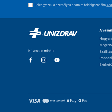
Beleegyezek a személyes adataim feldolgozásába
Ada
A vásár
Hogyan 
Megrend
Kövessen minket:
Szállítá
Panaszk
Elérhet