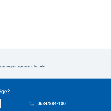
24 770 
Kosárba
szépség és regeneráció területén.
ége?
0634/884-100