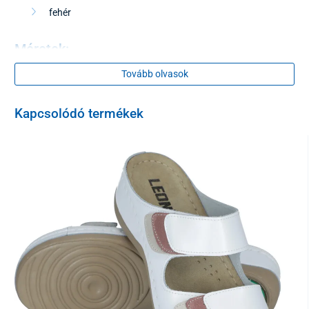
fehér
Méretek:
Tovább olvasok
Hossz
Szélesség
S
62
39
Kapcsolódó termékek
M
63
41
L
67
44
XL
69
47
XXL
72
52