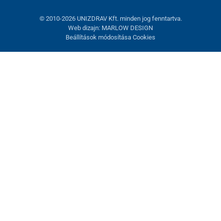
© 2010-2026 UNIZDRAV Kft. minden jog fenntartva.
Web dizajn: MARLOW DESIGN
Beállítások módosítása Cookies
Sütik beállítása
Ezek az oldalak cookie-kat használnak. Egyesek szükségesek az
oldal megfelelő működéséhez, másokat csak az Ön
hozzájárulásával használhatunk fel. Lehetősége van
visszautasítani az opcionális cookie-kat.
Elutasítani.
Feltétlenül szükséges
Teljesítmény
Marketing sütik