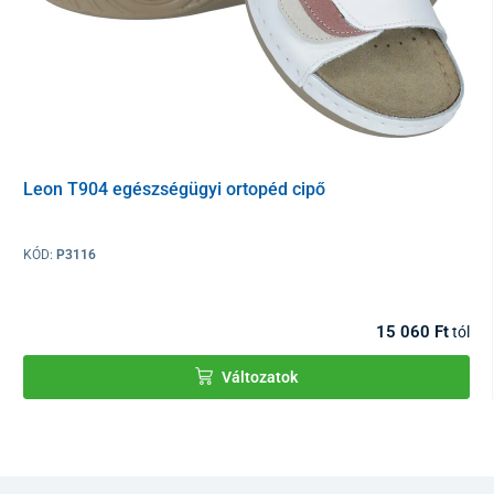
Leon T904 egészségügyi ortopéd cipő
KÓD:
P3116
15 060 Ft
tól
Változatok