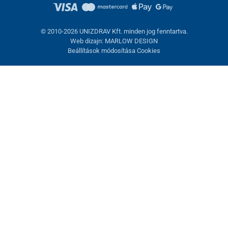
© 2010-2026 UNIZDRAV Kft. minden jog fenntartva.
Web dizajn: MARLOW DESIGN
Beállítások módosítása Cookies
Sütik beállítása
Ezek az oldalak cookie-kat használnak. Egyesek szükségesek az
oldal megfelelő működéséhez, másokat csak az Ön
hozzájárulásával használhatunk fel. Lehetősége van
visszautasítani az opcionális cookie-kat.
Elutasítani.
Feltétlenül szükséges
Teljesítmény
Marketing sütik