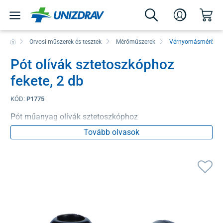
Orvosi műszerek és tesztek
Mérőműszerek
Vérnyomásmérők
Pót olívák sztetoszkóphoz
fekete, 2 db
KÓD:
P1775
Pót műanyag olívák sztetoszkóphoz
Tovább olvasok