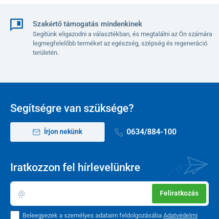
Szakértő támogatás mindenkinek
Segítünk eligazodni a választékban, és megtalálni az Ön számára
legmegfelelőbb terméket az egészség, szépség és regeneráció
területén.
Segítségre van szüksége?
0634/884-100
Írjon nekünk
Iratkozzon fel hírlevelünkre
Feliratkozás
Beleegyezek a személyes adataim feldolgozásába
Adatvédelmi