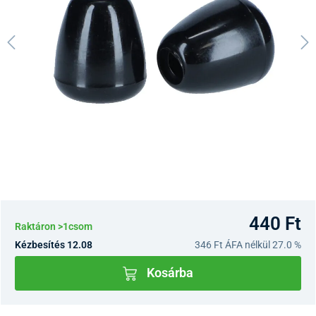
440 Ft
Raktáron >1csom
Kézbesítés 12.08
346 Ft
ÁFA nélkül 27.0 %
Kosárba