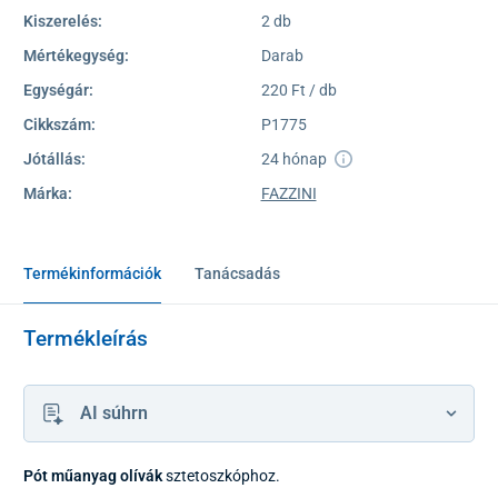
Kiszerelés:
2 db
Mértékegység:
Darab
Egységár:
220 Ft / db
Cikkszám:
P1775
Jótállás:
24 hónap
Márka:
FAZZINI
Termékinformációk
Tanácsadás
Termékleírás
AI súhrn
Pót műanyag olívák
sztetoszkóphoz.