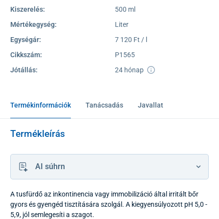
Kiszerelés:
500 ml
Mértékegység:
Liter
Egységár:
7 120 Ft / l
Cikkszám:
P1565
Jótállás:
24 hónap
Termékinformációk
Tanácsadás
Javallat
Termékleírás
AI súhrn
A tusfürdő az inkontinencia vagy immobilizáció által irritált bőr
gyors és gyengéd tisztítására szolgál. A kiegyensúlyozott pH 5,0 -
5,9, jól semlegesíti a szagot.