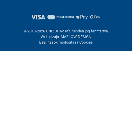
© 2010-2026 UNIZDRAV Kft. minden jog fenntartva.
Web dizajn: MARLOW DESIGN
Beállítások módosítása Cookies
Sütik beállítása
Ezek az oldalak cookie-kat használnak. Egyesek szükségesek az
oldal megfelelő működéséhez, másokat csak az Ön
hozzájárulásával használhatunk fel. Lehetősége van
visszautasítani az opcionális cookie-kat.
Elutasítani.
Feltétlenül szükséges
Teljesítmény