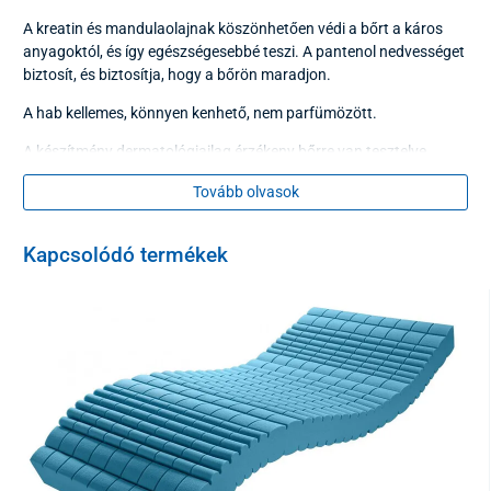
A kreatin és mandulaolajnak köszönhetően védi a bőrt a káros
anyagoktól, és így egészségesebbé teszi. A pantenol nedvességet
biztosít, és biztosítja, hogy a bőrön maradjon.
A hab kellemes, könnyen kenhető, nem parfümözött.
A készítmény dermatológiailag érzékeny bőrre van tesztelve.
Használat:
Tovább olvasok
Az emulziót használhatja naponta több alkalommal is a test
Kapcsolódó termékek
sérült részén.
Kiszerelés:
500 ml