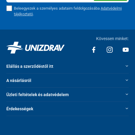
Beleegyezek a személyes adataim feldolgozásába
Adatvédelmi
tájékoztató
.
Kövessen minket:
Elállás a szerződéstől itt
A vásárlásról
Üzleti feltételek és adatvédelem
Érdekességek