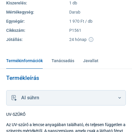
Kiszerelés:
1 db
Mértékegység:
Darab
Egységár:
1 970 Ft / db
Cikkszám:
P1561
Jótállás:
24 hónap
Termékinformációk
Tanácsadás
Javallat
Termékleírás
AI súhrn
UV-SZŰRŐ
Az UV-szűrő a lencse anyagában található, és teljesen független a
színezés mértékétől. A napszemüveg, amely csak a látható fényt