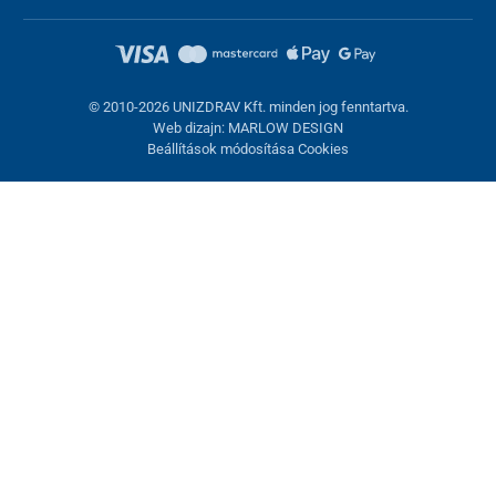
© 2010-2026 UNIZDRAV Kft. minden jog fenntartva.
Web dizajn: MARLOW DESIGN
Beállítások módosítása Cookies
Sütik beállítása
Ezek az oldalak cookie-kat használnak. Egyesek szükségesek az
oldal megfelelő működéséhez, másokat csak az Ön
hozzájárulásával használhatunk fel. Lehetősége van
visszautasítani az opcionális cookie-kat.
Elutasítani.
Feltétlenül szükséges
Teljesítmény