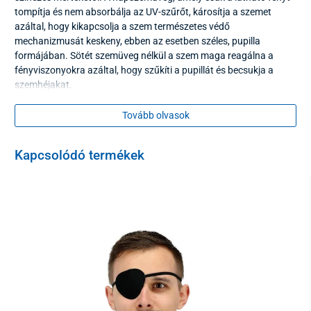
tompítja és nem absorbálja az UV-szűrőt, károsítja a szemet
azáltal, hogy kikapcsolja a szem természetes védő
mechanizmusát keskeny, ebben az esetben széles, pupilla
formájában. Sötét szemüveg nélkül a szem maga reagálna a
fényviszonyokra azáltal, hogy szűkíti a pupillát és becsukja a
szemhéjakat.
A
z UV szemüveget
például szoláriumban vagy otthon
használják
Tovább olvasok
hegyi napfényben.
Kapcsolódó termékek