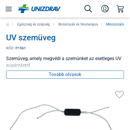
Egészség és szépség
Biolámpák és fényterápia
Miniszoláriumo
UV szemüveg
KÓD:
P1561
Szemüveg, amely megvédi a szemünket az esetleges UV
sugárzástól.
Tovább olvasok